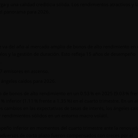
a y una calidad crediticia sólida. Los rendimientos atractivos y l
n el panorama para 2026.
e va del año al mercado amplio de bonos de alto rendimiento en
tulos y la gestión de duración. Esto refleja 15 años de desempeño
*
.
 7 emisores en ascenso.
 ángeles caídos para 2026.
 de bonos de alto rendimiento en un 0.53 % en 2025 (9.03 % fren
% inferior (1.11 % frente a 1.35 %) en el cuarto trimestre. En un 
 cambios en las expectativas de tasas de interés, los ángeles caí
 rendimientos sólidos en un entorno macro volátil.
peño inferior en momentos del cuarto trimestre ante la renovad
es adversos de corto plazo fueron compensados con creces por el