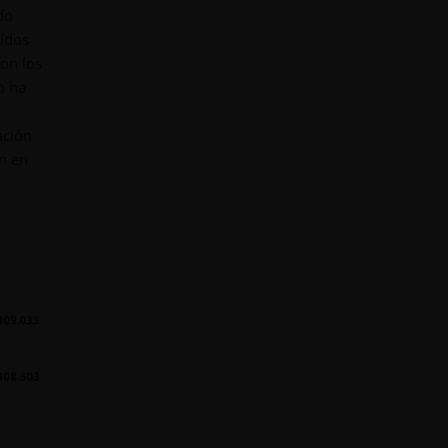
do
aídos
on los
o ha
a
ación
n en