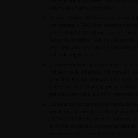
mientras que los emisores en ascenso res
observado en años anteriores.
El sector de industria básica fue el más 
International y FMC Corp. aportaron apro
más de USD 1,000 millones de valor nomina
Comercio minorista, Telecomunicaciones 
10 % cada uno. Estos serán los sectores a
índice de ángeles caídos.
Los inversionistas siguieron de cerca los 
indicadores de inflación y del mercado lab
tasas de la Fed tomaban protagonismo. Est
(diferencial de 2‑10 años), que se inició 
que más disminuyó, a 3.47 %, mientras qu
Los balances corporativos se mantuvieron
que el mercado amplio de bonos de alto r
USD 14,200 millones de valor nominal. La 
la inclinación hacia una mayor calidad del
persistieron en los niveles calificatorios 