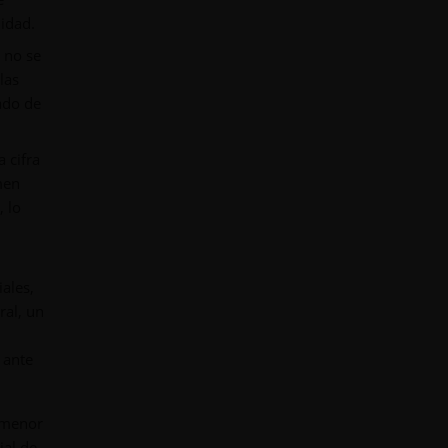
lidad.
 no se
las
cado de
 cifra
men
 lo
ales,
ral, un
 ante
 menor
ial de