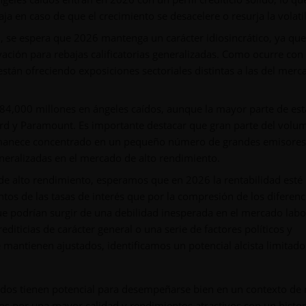
ja en caso de que el crecimiento se desacelere o resurja la volati
n, se espera que 2026 mantenga un carácter idiosincrático, ya que
ación para rebajas calificatorias generalizadas. Como ocurre con 
 están ofreciendo exposiciones sectoriales distintas a las del mer
,000 millones en ángeles caídos, aunque la mayor parte de esta
Ford y Paramount. Es importante destacar que gran parte del volu
ermanece concentrado en un pequeño número de grandes emisores,
eneralizadas en el mercado de alto rendimiento.
de alto rendimiento, esperamos que en 2026 la rentabilidad esté
tos de las tasas de interés que por la compresión de los diferenci
ue podrían surgir de una debilidad inesperada en el mercado labo
diticias de carácter general o una serie de factores políticos y
e mantienen ajustados, identificamos un potencial alcista limitado
dos tienen potencial para desempeñarse bien en un contexto de
dos por una mayor calidad y rendimientos atractivos con un histor