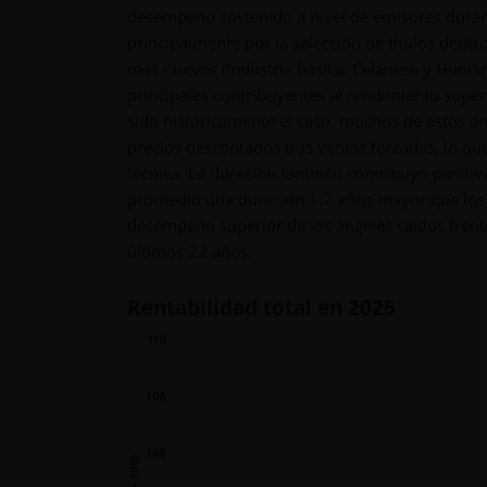
desempeño sostenido a nivel de emisores durant
principalmente por la selección de títulos dentro
más nuevos (Industria básica: Celanese y Hunts
principales contribuyentes al rendimiento supe
sido históricamente el caso, muchos de estos á
precios descontados tras ventas forzadas, lo q
técnica. La duración también contribuyó positi
promedio una duración 1.7 años mayor que los
desempeño superior de los ángeles caídos frent
últimos 22 años.
Rentabilidad total en 2025