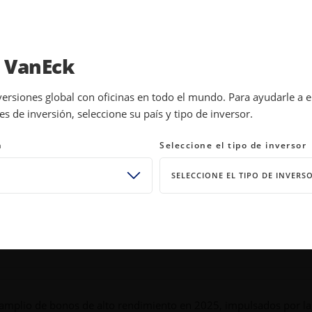
INVESTMENTS
EDUCATION
NEWS 
a VanEck
VOS
INVIRTIENDO SUS INGRESOS
versiones global con oficinas en todo el mundo. Para ayudarle a 
 de inversión, seleccione su país y tipo de inversor.
n a cumplir con la mirada pue
n
Seleccione el tipo de inversor
SELECCIONE EL TIPO DE INVERS
amplio de bonos de alto rendimiento en 2025, impulsados por la