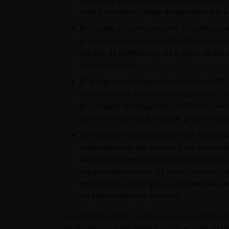
indica un menor riesgo de asimetría a la ba
En cuanto a las migraciones de calificació
prevé ningún sector específico bajo observ
rebajas de calificación, los ángeles caídos
alto rendimiento.
JP Morgan estima aproximadamente USD 84
está vinculada a las posibles rebajas de 
proyectado de rebajas de calificación p
que limita la probabilidad de presiones g
En línea con los pronósticos más amplios 
impulsada más por el
carry
y los movimien
aunque con riesgos de presión a la baja q
repunte adicional en las preocupaciones cre
geopolíticos. Dado que los diferenciales s
un estrechamiento adicional.
Comenzando 2026, creemos que los ángeles caí
crecimiento y sensibilidad a las tasas, respalda