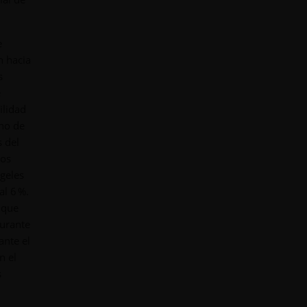
e
n hacia
s
e
ilidad
rno de
s del
tos
ngeles
al 6 %.
 que
durante
ante el
n el
s