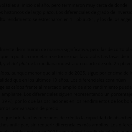
volátiles al inicio del año, pero terminaron muy cerca de donde
históricos de largo plazo. Los diferenciales de grado de inversió
lto rendimiento se estrecharon en 11 pb a 281, y los de los ángel
ilmente disminuirán de manera significativa, pero las de corto pl
e la política monetaria se torne más favorable. Las tasas de in
, y el
dot plot
de la mediana muestra un recorte de solo 25 pb en
aídos, aunque menor que al inicio de 2025, sigue por encima de l
lidad que en los últimos 10 años. Los diferenciales continúan
ngeles caídos frente al mercado amplio de alto rendimiento puede
n a ampliarse. Los diferenciales siguen representando un porcenta
 39 %), por lo que las oscilaciones en los rendimientos de los bon
rnos por variación de precio.
 lo que brinda a los mercados de crédito la capacidad de absorbe
s anticipan, sin requerir diferenciales más amplios. Los diferen
geles caídos entran en 2026 con un perfil crediticio sólido, lo qu