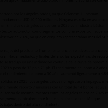
taron aproximadamente USD 5,000 millones, un contraste con el
impactado por los ángeles caídos, ya que Celanese, Huntsman
ximadamente USD 10,000 millones. Ninguna estrella en ascenso 
l. El índice de ángeles caídos cerró 2025 con Industria básica,
y Sector automotor como segmentos con una exposición superior
 observar en 2026, ya que en conjunto representaban más del 50 
mensajes del presidente Trump, los anuncios relativos a aranceles 
oral. Hacia mediados y finales del año, las expectativas de recort
o se tradujo en una inclinación continua de la curva de rendimie
en 2023 y pasó de 32 pb a 71 pb. El rendimiento del bono a 2 años 
e el rendimiento del bono a 30 años aumentó ligeramente a 4.84
 sólidos en 2025. Los ángeles caídos no registraron impagos, mi
endimiento reportó 7 emisores con un total de 14 bonos, equival
ausencia de incumplimientos entre los ángeles caídos en 2025 re
 segmento, particularmente frente a los focos de tensión que
más bajos dentro del alto rendimiento.