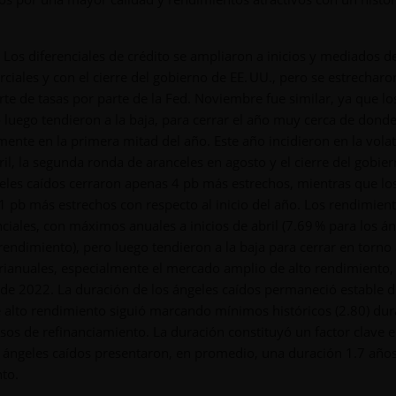
Los diferenciales de crédito se ampliaron a inicios y mediados d
iales y con el cierre del gobierno de EE. UU., pero se estrecharo
te de tasas por parte de la Fed. Noviembre fue similar, ya que lo
o luego tendieron a la baja, para cerrar el año muy cerca de dond
ente en la primera mitad del año. Este año incidieron en la volat
bril, la segunda ronda de aranceles en agosto y el cierre del gobie
ángeles caídos cerraron apenas 4 pb más estrechos, mientras que lo
 pb más estrechos con respecto al inicio del año. Los rendimien
enciales, con máximos anuales a inicios de abril (7.69 % para los á
endimiento), pero luego tendieron a la baja para cerrar en torno 
ianuales, especialmente el mercado amplio de alto rendimiento,
 de 2022. La duración de los ángeles caídos permaneció estable 
 alto rendimiento siguió marcando mínimos históricos (2.80) dur
os de refinanciamiento. La duración constituyó un factor clave e
 ángeles caídos presentaron, en promedio, una duración 1.7 año
to.