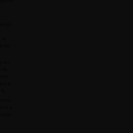
 patrón
redujo
 al
% del
y los
e de
ntos
fue el
 %.
entras
ente a
salta