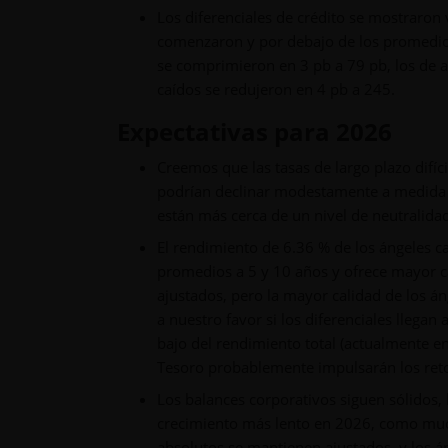
Los diferenciales de crédito se mostraron 
comenzaron y por debajo de los promedios 
se comprimieron en 3 pb a 79 pb, los de a
caídos se redujeron en 4 pb a 245.
Expectativas para 2026
Creemos que las tasas de largo plazo difíc
podrían declinar modestamente a medida qu
están más cerca de un nivel de neutralidad
El rendimiento de 6.36 % de los ángeles c
promedios a 5 y 10 años y ofrece mayor ca
ajustados, pero la mayor calidad de los á
a nuestro favor si los diferenciales llega
bajo del rendimiento total (actualmente en
Tesoro probablemente impulsarán los reto
Los balances corporativos siguen sólidos,
crecimiento más lento en 2026, como mucho
absolutos se mantienen ajustados, y los án