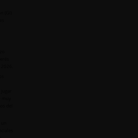
n (GI)
es
azo
terés
 2026.
os
 jugar
je muy
os del
r un
ciales
e