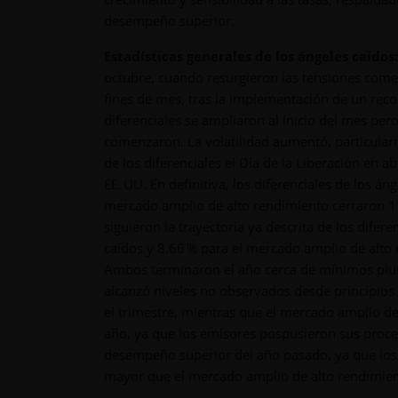
desempeño superior.
Estadísticas generales de los ángeles caídos:
octubre, cuando resurgieron las tensiones comerc
fines de mes, tras la implementación de un recor
diferenciales se ampliaron al inicio del mes per
comenzaron. La volatilidad aumentó, particularm
de los diferenciales el Día de la Liberación en a
EE. UU. En definitiva, los diferenciales de los 
mercado amplio de alto rendimiento cerraron 11
siguieron la trayectoria ya descrita de los difer
caídos y 8.66 % para el mercado amplio de alto r
Ambos terminaron el año cerca de mínimos plur
alcanzó niveles no observados desde principios
el trimestre, mientras que el mercado amplio de
año, ya que los emisores pospusieron sus proces
desempeño superior del año pasado, ya que los
mayor que el mercado amplio de alto rendimien