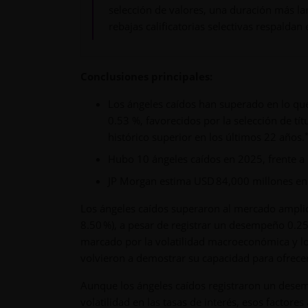
selección de valores, una duración más larg
rebajas calificatorias selectivas respalda
Conclusiones principales:
Los ángeles caídos han superado en lo qu
0.53 %, favorecidos por la selección de tí
histórico superior en los últimos 22 años.
Hubo 10 ángeles caídos en 2025, frente a
JP Morgan estima USD 84,000 millones en
Los ángeles caídos superaron al mercado amplio
8.50 %), a pesar de registrar un desempeño 0.25 
marcado por la volatilidad macroeconómica y los
volvieron a demostrar su capacidad para ofrecer
Aunque los ángeles caídos registraron un desem
volatilidad en las tasas de interés, esos factor