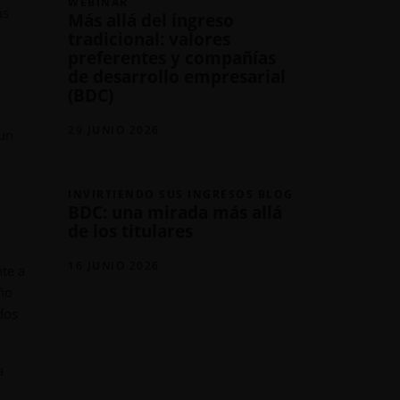
WEBINAR
as
Más allá del ingreso
tradicional: valores
preferentes y compañías
de desarrollo empresarial
(BDC)
29 JUNIO 2026
 un
INVIRTIENDO SUS INGRESOS BLOG
BDC: una mirada más allá
de los titulares
16 JUNIO 2026
te a
año
dos
a