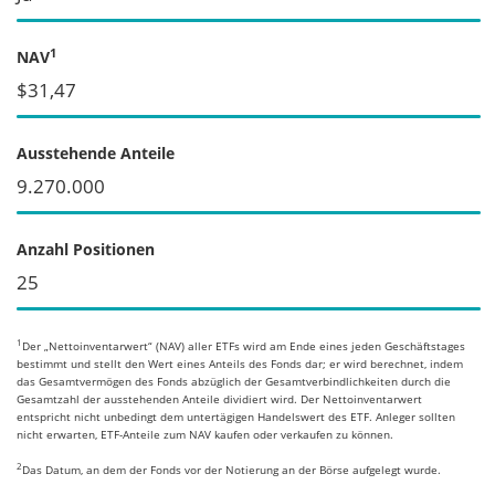
1
NAV
$31,47
Ausstehende Anteile
9.270.000
Anzahl Positionen
25
1
Der „Nettoinventarwert“ (NAV) aller ETFs wird am Ende eines jeden Geschäftstages
bestimmt und stellt den Wert eines Anteils des Fonds dar; er wird berechnet, indem
das Gesamtvermögen des Fonds abzüglich der Gesamtverbindlichkeiten durch die
Gesamtzahl der ausstehenden Anteile dividiert wird. Der Nettoinventarwert
entspricht nicht unbedingt dem untertägigen Handelswert des ETF. Anleger sollten
nicht erwarten, ETF-Anteile zum NAV kaufen oder verkaufen zu können.
2
Das Datum, an dem der Fonds vor der Notierung an der Börse aufgelegt wurde.