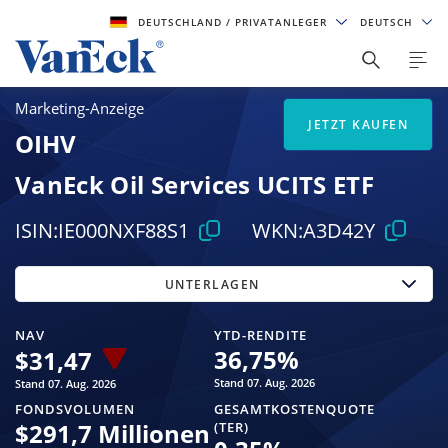
DEUTSCHLAND
/ PRIVATANLEGER
DEUTSCH
Marketing-Anzeige
JETZT KAUFEN
OIHV
VanEck Oil Services UCITS ETF
ISIN:
IE000NXF88S1
WKN:
A3D42Y
UNTERLAGEN
NAV
YTD-RENDITE
36,75
%
$
31,47
Stand 07. Aug. 2026
Stand 07. Aug. 2026
FONDSVOLUMEN
GESAMTKOSTENQUOTE
$
291,7 Millionen
(TER)