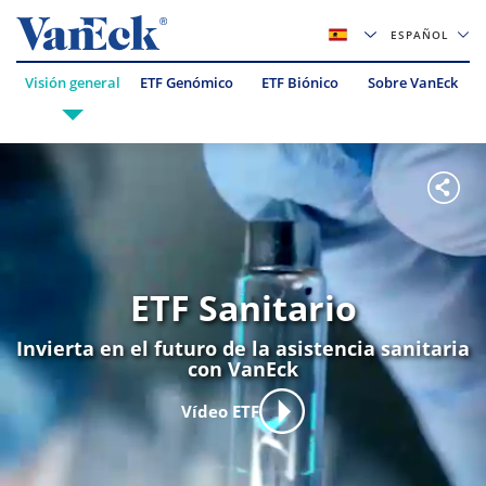
ESPAÑOL
Visión general
ETF Genómico
ETF Biónico
Sobre VanEck
ETF Sanitario
Invierta en el futuro de la asistencia sanitaria
con VanEck
Vídeo ETF