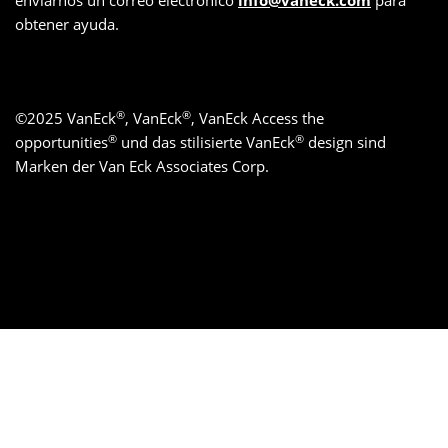
enviarnos un correo electrónico
info@vaneck.com
para
obtener ayuda.
®
®
©
2025
VanEck
, VanEck
, VanEck Access the
®
®
opportunities
und das stilisierte VanEck
design sind
Marken der Van Eck Associates Corp.