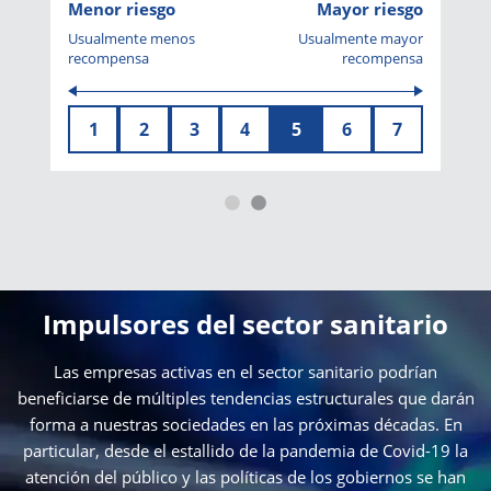
Menor riesgo
Mayor riesgo
Usualmente menos
Usualmente mayor
recompensa
recompensa
1
2
3
4
5
6
7
Impulsores del sector sanitario
Las empresas activas en el sector sanitario podrían
beneficiarse de múltiples tendencias estructurales que darán
forma a nuestras sociedades en las próximas décadas. En
particular, desde el estallido de la pandemia de Covid-19 la
atención del público y las políticas de los gobiernos se han