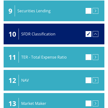
9
Securities Lending
10
SFDR Classification
11
TER - Total Expense Ratio
12
NAV
13
Market Maker