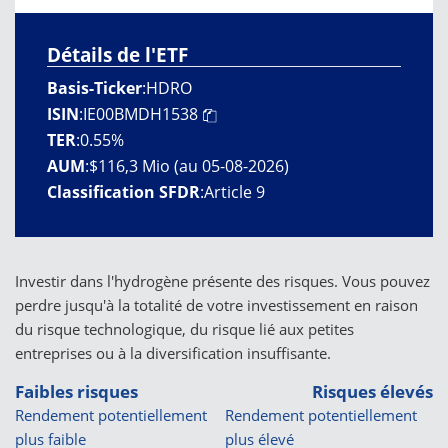
Détails de l'ETF
Basis-Ticker
:
HDRO
ISIN
:
IE00BMDH1538
TER
:
0.55%
AUM
:
$116,3 Mio (au 05-08-2026)
Classification SFDR
:
Article 9
Investir dans l'hydrogène présente des risques. Vous pouvez
perdre jusqu'à la totalité de votre investissement en raison
du risque technologique, du risque lié aux petites
entreprises ou à la diversification insuffisante.
Faibles risques
Risques élevés
Rendement potentiellement
Rendement potentiellement
plus faible
plus élevé