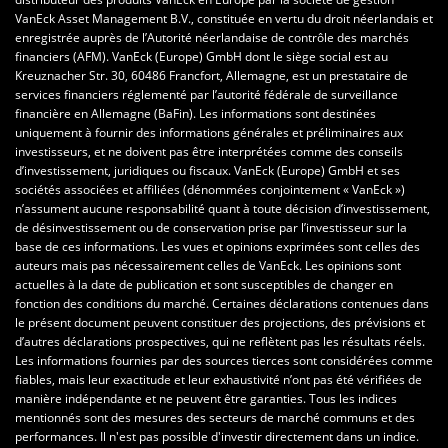
VanEck Asset Management B.V., constituée en vertu du droit néerlandais et
enregistrée auprès de l’Autorité néerlandaise de contrôle des marchés
financiers (AFM). VanEck (Europe) GmbH dont le siège social est au
Kreuznacher Str. 30, 60486 Francfort, Allemagne, est un prestataire de
services financiers réglementé par l’autorité fédérale de surveillance
financière en Allemagne (BaFin). Les informations sont destinées
uniquement à fournir des informations générales et préliminaires aux
investisseurs, et ne doivent pas être interprétées comme des conseils
d’investissement, juridiques ou fiscaux. VanEck (Europe) GmbH et ses
sociétés associées et affiliées (dénommées conjointement « VanEck »)
n’assument aucune responsabilité quant à toute décision d’investissement,
de désinvestissement ou de conservation prise par l’investisseur sur la
base de ces informations. Les vues et opinions exprimées sont celles des
auteurs mais pas nécessairement celles de VanEck. Les opinions sont
actuelles à la date de publication et sont susceptibles de changer en
fonction des conditions du marché. Certaines déclarations contenues dans
le présent document peuvent constituer des projections, des prévisions et
d’autres déclarations prospectives, qui ne reflètent pas les résultats réels.
Les informations fournies par des sources tierces sont considérées comme
fiables, mais leur exactitude et leur exhaustivité n’ont pas été vérifiées de
manière indépendante et ne peuvent être garanties. Tous les indices
mentionnés sont des mesures des secteurs de marché communs et des
performances. Il n'est pas possible d'investir directement dans un indice.