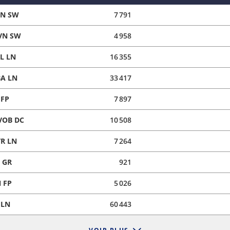
SN SW
7 791
VN SW
4 958
L LN
16 355
A LN
33 417
 FP
7 897
VOB DC
10 508
R LN
7 264
 GR
921
 FP
5 026
 LN
60 443