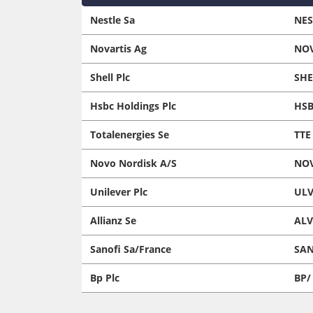
Nestle Sa
NE
Novartis Ag
NO
Shell Plc
SHE
Hsbc Holdings Plc
HSB
Totalenergies Se
TTE
Novo Nordisk A/S
NO
Unilever Plc
ULV
Allianz Se
ALV
Sanofi Sa/France
SAN
Bp Plc
BP/