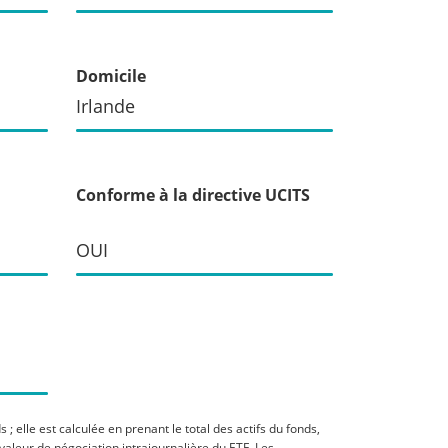
Domicile
Irlande
Conforme à la directive UCITS
OUI
; elle est calculée en prenant le total des actifs du fonds,
 valeur de négociation intrajournalière du ETF. Les