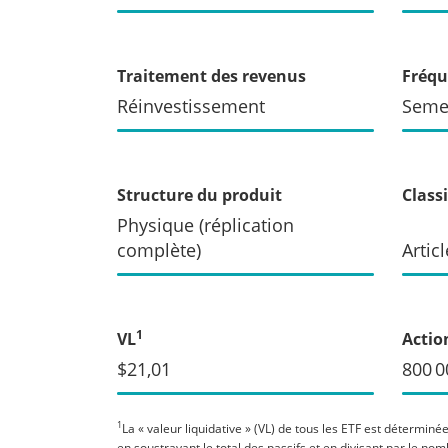
Traitement des revenus
Fréqu
Réinvestissement
Seme
Structure du produit
Class
Physique (réplication
complète)
Articl
1
VL
Actio
$21,01
800 0
1
La « valeur liquidative » (VL) de tous les ETF est déterminée
en soustrayant le total des passifs et en divisant par le no