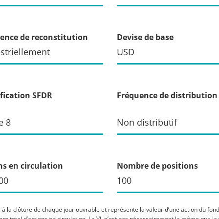
ence de reconstitution
Devise de base
striellement
USD
ification SFDR
Fréquence de distribution
e 8
Non distributif
ns en circulation
Nombre de positions
00
100
 à la clôture de chaque jour ouvrable et représente la valeur d’une action du fonds 
mbre total d’actions en circulation. La VL n’est pas nécessairement la même que la