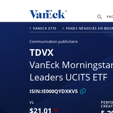
PR
VANECK ETFS
FONDS NÉGOCIÉS EN BOUR
Communication publicitaire
TDVX
VanEck Morningstar
Leaders UCITS ETF
ISIN:
IE000QYDXKV5
VL
PERFO
CRÉAT
$
21,01