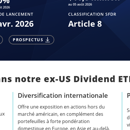
0
%
au 05 août 2026
ût 2026
DE LANCEMENT
CLASSIFICATION SFDR
avr. 2026
Article 8
PROSPECTUS
ans notre ex-US Dividend ET
Diversification internationale
P
Offre une exposition en actions hors du
S
aux
marché américain, en complément des
d
portefeuilles à forte pondération
v
domestique en Europe, en Asie et au-delà.