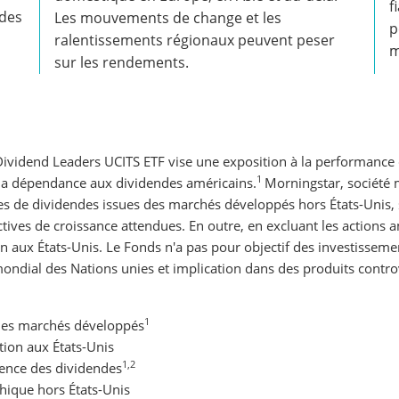
f
ndes
Les mouvements de change et les
p
ralentissements régionaux peuvent peser
m
sur les rendements.
vidend Leaders UCITS ETF vise une exposition à la performance 
1
 la dépendance aux dividendes américains.
Morningstar, société 
rices de dividendes issues des marchés développés hors États-Unis
ctives de croissance attendues. En outre, en excluant les actions a
n aux États-Unis. Le Fonds n'a pas pour objectif des investissement
ondial des Nations unies et implication dans des produits controv
1
des marchés développés
tion aux États-Unis
1,2
lience des dividendes
phique hors États-Unis