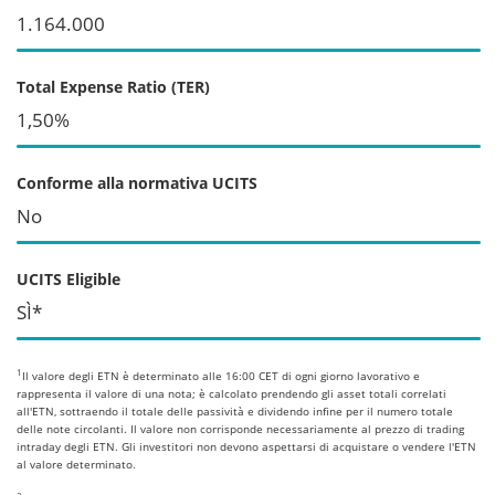
1.164.000
Total Expense Ratio (TER)
1,50%
Conforme alla normativa UCITS
No
UCITS Eligible
SÌ*
1
Il valore degli ETN è determinato alle 16:00 CET di ogni giorno lavorativo e
rappresenta il valore di una nota; è calcolato prendendo gli asset totali correlati
all'ETN, sottraendo il totale delle passività e dividendo infine per il numero totale
delle note circolanti. Il valore non corrisponde necessariamente al prezzo di trading
intraday degli ETN. Gli investitori non devono aspettarsi di acquistare o vendere l'ETN
al valore determinato.