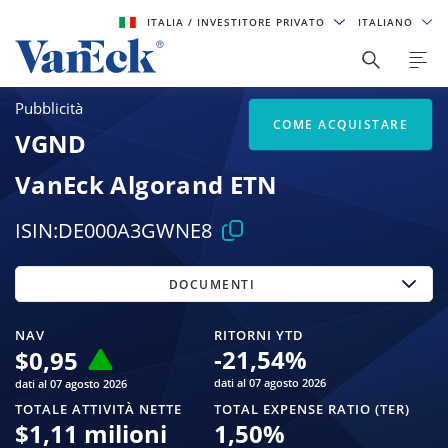
ITALIA
/ INVESTITORE PRIVATO
ITALIANO
Pubblicità
COME ACQUISTARE
VGND
VanEck Algorand ETN
ISIN:
DE000A3GWNE8
DOCUMENTI
NAV
RITORNI YTD
-21,54
%
$
0,95
dati al 07 agosto 2026
dati al 07 agosto 2026
TOTALE ATTIVITÀ NETTE
TOTAL EXPENSE RATIO (TER)
$
1,11 milioni
1,50
%