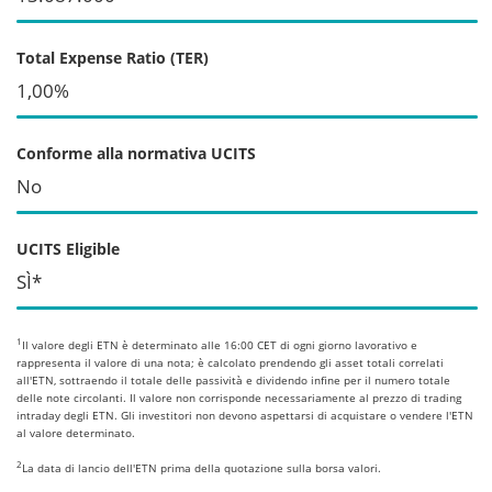
Total Expense Ratio (TER)
1,00%
Conforme alla normativa UCITS
No
UCITS Eligible
SÌ*
1
Il valore degli ETN è determinato alle 16:00 CET di ogni giorno lavorativo e
rappresenta il valore di una nota; è calcolato prendendo gli asset totali correlati
all'ETN, sottraendo il totale delle passività e dividendo infine per il numero totale
delle note circolanti. Il valore non corrisponde necessariamente al prezzo di trading
intraday degli ETN. Gli investitori non devono aspettarsi di acquistare o vendere l'ETN
al valore determinato.
2
La data di lancio dell'ETN prima della quotazione sulla borsa valori.