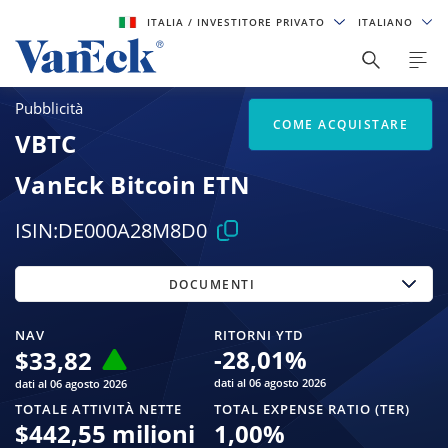
ITALIA
/ INVESTITORE PRIVATO
ITALIANO
Pubblicità
COME ACQUISTARE
VBTC
VanEck Bitcoin ETN
ISIN:
DE000A28M8D0
DOCUMENTI
NAV
RITORNI YTD
-28,01
%
$
33,82
dati al 06 agosto 2026
dati al 06 agosto 2026
TOTALE ATTIVITÀ NETTE
TOTAL EXPENSE RATIO (TER)
$
442,55 milioni
1,00
%