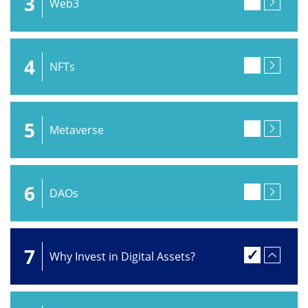
3
Web3
4
NFTs
5
Metaverse
6
DAOs
7
Why Invest in Digital Assets?