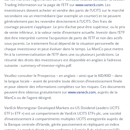
Trading Information sur la page de l’ETF sur
www.vaneck.com
. Les
investisseurs doivent acheter et vendre des parts de l’UCITS sur le marché
secondaire via un intermédiaire (par exemple un courtier) et ne peuvent
généralement pas les revendre directement à l’UCITS. Des frais de
courtage peuvent s’appliquer. Le prix d’achat peut être supérieur, ou le prix
de vente inférieur, à la valeur nette d’inventaire actuelle. Investir dans l’ETF
doit être interprété comme l’acquisition de parts de l’ETF et non des actifs
sous-jacents. Le traitement fiscal dépend de la situation personnelle de
chaque investisseur et peut évoluer dans le temps. La ManCo peut mettre
fin à la commercialisation de l’ETF dans une ou plusieurs juridictions. Le
résumé des droits des investisseurs est disponible en anglais à l’adresse
suivante :
summary-of-investor-rights.pdf.
Veuillez consulter le Prospectus – en anglais – ainsi que le KID/KIID – dans
la langue locale – avant de prendre toute décision d’investissement finale
et pour obtenir des informations complètes sur les risques. Ces documents
peuvent être obtenus gratuitement sur
www.vaneck.com
, auprès de la
ManCo ou de l’agent désigné.
VanEck Morningstar Developed Markets ex-US Dividend Leaders UCITS
ETF (« ETF ») est un compartiment de VanEck UCITS ETFs plc, une société
d’investissement à compartiments multiples UCITS enregistrée auprès de
la Banque centrale d’Irlande, gérée passivement et répliquant un indice
actions. Le produit décrit ici est conforme à l’article 8 du règlement (UE)