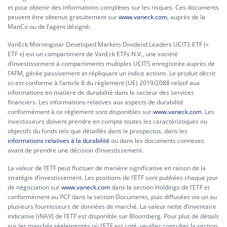
et pour obtenir des informations complètes sur les risques. Ces documents
peuvent être obtenus gratuitement sur
www.vaneck.com
, auprès de la
ManCo ou de l’agent désigné.
VanEck Morningstar Developed Markets Dividend Leaders UCITS ETF («
ETF ») est un compartiment de VanEck ETFs N.V., une société
d’investissement à compartiments multiples UCITS enregistrée auprès de
l’AFM, gérée passivement et répliquant un indice actions. Le produit décrit
ici est conforme à l’article 8 du règlement (UE) 2019/2088 relatif aux
informations en matière de durabilité dans le secteur des services
financiers. Les informations relatives aux aspects de durabilité
conformément à ce règlement sont disponibles sur
www.vaneck.com
. Les
investisseurs doivent prendre en compte toutes les caractéristiques ou
objectifs du fonds tels que détaillés dans le prospectus, dans les
informations relatives à la durabilité
ou dans les documents connexes
avant de prendre une décision d’investissement.
La valeur de l’ETF peut fluctuer de manière significative en raison de la
stratégie d’investissement. Les positions de l’ETF sont publiées chaque jour
de négociation sur
www.vaneck.com
dans la section Holdings de l’ETF et
conformément au PCF dans la section Documents, puis diffusées via un ou
plusieurs fournisseurs de données de marché. La valeur nette d’inventaire
indicative (iNAV) de l’ETF est disponible sur Bloomberg. Pour plus de détails
sur les marchés réglementés où l’ETF est coté, veuillez consulter la section