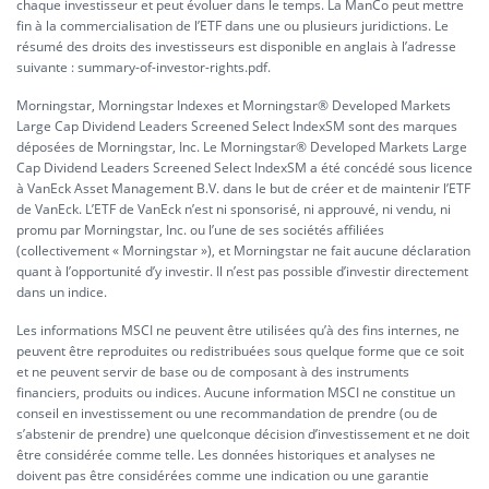
chaque investisseur et peut évoluer dans le temps. La ManCo peut mettre
fin à la commercialisation de l’ETF dans une ou plusieurs juridictions. Le
résumé des droits des investisseurs est disponible en anglais à l’adresse
suivante :
summary-of-investor-rights.pdf.
Morningstar, Morningstar Indexes et Morningstar® Developed Markets
Large Cap Dividend Leaders Screened Select IndexSM sont des marques
déposées de Morningstar, Inc. Le Morningstar® Developed Markets Large
Cap Dividend Leaders Screened Select IndexSM a été concédé sous licence
à VanEck Asset Management B.V. dans le but de créer et de maintenir l’ETF
de VanEck. L’ETF de VanEck n’est ni sponsorisé, ni approuvé, ni vendu, ni
promu par Morningstar, Inc. ou l’une de ses sociétés affiliées
(collectivement « Morningstar »), et Morningstar ne fait aucune déclaration
quant à l’opportunité d’y investir. Il n’est pas possible d’investir directement
dans un indice.
Les informations MSCI ne peuvent être utilisées qu’à des fins internes, ne
peuvent être reproduites ou redistribuées sous quelque forme que ce soit
et ne peuvent servir de base ou de composant à des instruments
financiers, produits ou indices. Aucune information MSCI ne constitue un
conseil en investissement ou une recommandation de prendre (ou de
s’abstenir de prendre) une quelconque décision d’investissement et ne doit
être considérée comme telle. Les données historiques et analyses ne
doivent pas être considérées comme une indication ou une garantie