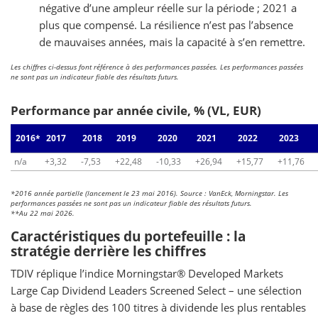
négative d’une ampleur réelle sur la période ; 2021 a
plus que compensé. La résilience n’est pas l’absence
de mauvaises années, mais la capacité à s’en remettre.
Les chiffres ci-dessus font référence à des performances passées. Les performances passées
ne sont pas un indicateur fiable des résultats futurs.
Performance par année civile, % (VL, EUR)
2016*
2017
2018
2019
2020
2021
2022
2023
n/a
+3,32
-7,53
+22,48
-10,33
+26,94
+15,77
+11,76
*2016 année partielle (lancement le 23 mai 2016). Source : VanEck, Morningstar. Les
performances passées ne sont pas un indicateur fiable des résultats futurs.
**Au 22 mai 2026.
Caractéristiques du portefeuille : la
stratégie derrière les chiffres
TDIV réplique l’indice Morningstar® Developed Markets
Large Cap Dividend Leaders Screened Select – une sélection
à base de règles des 100 titres à dividende les plus rentables