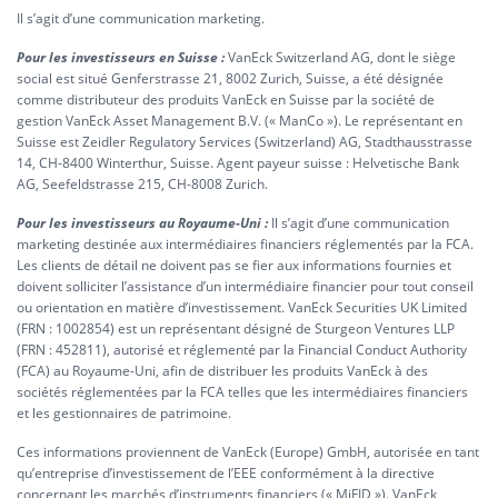
Il s’agit d’une communication marketing.
Pour les investisseurs en Suisse :
VanEck Switzerland AG, dont le siège
social est situé Genferstrasse 21, 8002 Zurich, Suisse, a été désignée
comme distributeur des produits VanEck en Suisse par la société de
gestion VanEck Asset Management B.V. (« ManCo »). Le représentant en
Suisse est Zeidler Regulatory Services (Switzerland) AG, Stadthausstrasse
14, CH-8400 Winterthur, Suisse. Agent payeur suisse : Helvetische Bank
AG, Seefeldstrasse 215, CH-8008 Zurich.
Pour les investisseurs au Royaume-Uni :
Il s’agit d’une communication
marketing destinée aux intermédiaires financiers réglementés par la FCA.
Les clients de détail ne doivent pas se fier aux informations fournies et
doivent solliciter l’assistance d’un intermédiaire financier pour tout conseil
ou orientation en matière d’investissement. VanEck Securities UK Limited
(FRN : 1002854) est un représentant désigné de Sturgeon Ventures LLP
(FRN : 452811), autorisé et réglementé par la Financial Conduct Authority
(FCA) au Royaume-Uni, afin de distribuer les produits VanEck à des
sociétés réglementées par la FCA telles que les intermédiaires financiers
et les gestionnaires de patrimoine.
Ces informations proviennent de VanEck (Europe) GmbH, autorisée en tant
qu’entreprise d’investissement de l’EEE conformément à la directive
concernant les marchés d’instruments financiers (« MiFID »). VanEck