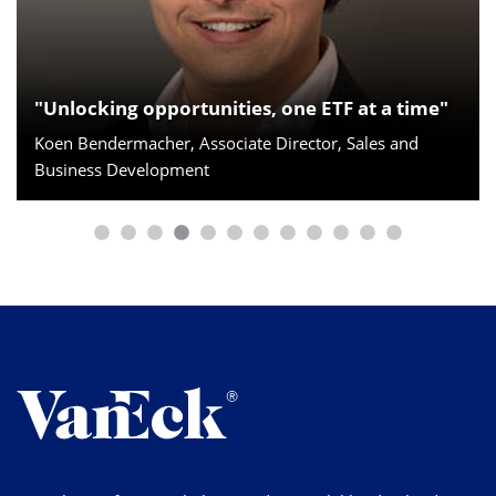
"Verlaat de gebaande paden. Durf iets anders
te doen"
Jan van Eck, CEO