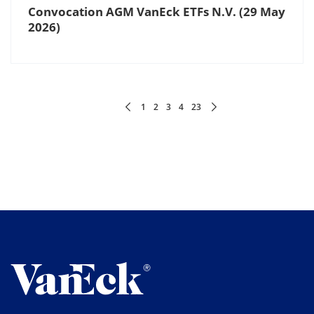
Convocation AGM VanEck ETFs N.V. (29 May
2026)
1
2
3
4
23