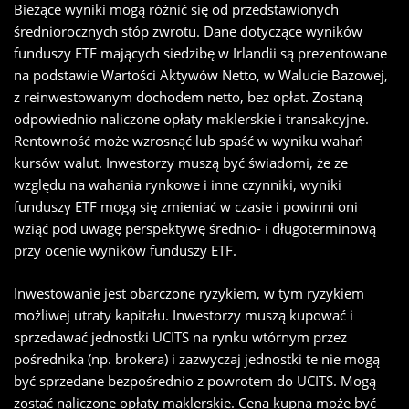
Bieżące wyniki mogą różnić się od przedstawionych
średniorocznych stóp zwrotu. Dane dotyczące wyników
funduszy ETF mających siedzibę w Irlandii są prezentowane
na podstawie Wartości Aktywów Netto, w Walucie Bazowej,
z reinwestowanym dochodem netto, bez opłat. Zostaną
odpowiednio naliczone opłaty maklerskie i transakcyjne.
Rentowność może wzrosnąć lub spaść w wyniku wahań
kursów walut. Inwestorzy muszą być świadomi, że ze
względu na wahania rynkowe i inne czynniki, wyniki
funduszy ETF mogą się zmieniać w czasie i powinni oni
wziąć pod uwagę perspektywę średnio- i długoterminową
przy ocenie wyników funduszy ETF.
Inwestowanie jest obarczone ryzykiem, w tym ryzykiem
możliwej utraty kapitału. Inwestorzy muszą kupować i
sprzedawać jednostki UCITS na rynku wtórnym przez
pośrednika (np. brokera) i zazwyczaj jednostki te nie mogą
być sprzedane bezpośrednio z powrotem do UCITS. Mogą
zostać naliczone opłaty maklerskie. Cena kupna może być