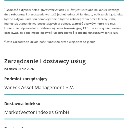
1
„Wartość aktywów netto” (NAV) wszystkich ETF-ów jest ustalana na koniec każdego
dnia roboczego i przedstawia wartość jednej jednostki funduszu; oblicza się ją, dzieląc
łączne aktywa funduszu pomniejszone o łączne zobowiązania przez łączną liczbę
jednostek uczestnictwa pozostających w obiegu. Wartość aktywów netto nie musi
koniecznie odpowiadać śróddziennej cenie transakcyjnej ETF. Inwestorzy nie powinni
oczekiwać, że będą mogli kupować lub sprzedawać jednostki funduszu w cenie NAV.
2
Data rozpoczęcia działalności funduszu przed wejściem na giełdę.
Zarządzanie i dostawcy usług
na dzień 07 sie 2026
Podmiot zarządzający
VanEck Asset Management B.V.
Dostawca indeksu
MarketVector Indexes GmbH