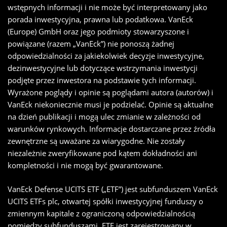
wstępnych informacji i nie może być interpretowany jako
porada inwestycyjna, prawna lub podatkowa. VanEck
(Europe) GmbH oraz jego podmioty stowarzyszone i
powiązane (razem „VanEck”) nie ponoszą żadnej
odpowiedzialności za jakiekolwiek decyzje inwestycyjne,
dezinwestycyjne lub dotyczące wstrzymania inwestycji
podjęte przez inwestora na podstawie tych informacji.
Wyrażone poglądy i opinie są poglądami autora (autorów) i
VanEck niekoniecznie musi je podzielać. Opinie są aktualne
na dzień publikacji i mogą ulec zmianie w zależności od
warunków rynkowych. Informacje dostarczane przez źródła
zewnętrzne są uważane za wiarygodne. Nie zostały
niezależnie zweryfikowane pod kątem dokładności ani
kompletności i nie mogą być gwarantowane.
VanEck Defense UCITS ETF („ETF”) jest subfunduszem VanEck
UCITS ETFs plc, otwartej spółki inwestycyjnej funduszy o
zmiennym kapitale z ograniczoną odpowiedzialnością
pomiędzy subfunduszami. ETF jest zarejestrowany w