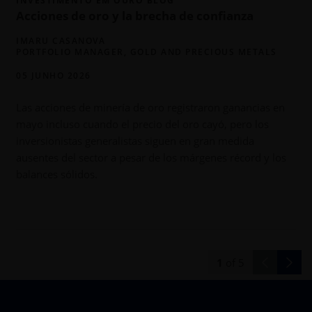
INVESTIMENTO EM OURO BLOG
Acciones de oro y la brecha de confianza
IMARU CASANOVA
PORTFOLIO MANAGER, GOLD AND PRECIOUS METALS
05 JUNHO 2026
Las acciones de minería de oro registraron ganancias en
mayo incluso cuando el precio del oro cayó, pero los
inversionistas generalistas siguen en gran medida
ausentes del sector a pesar de los márgenes récord y los
balances sólidos.
1
of
5