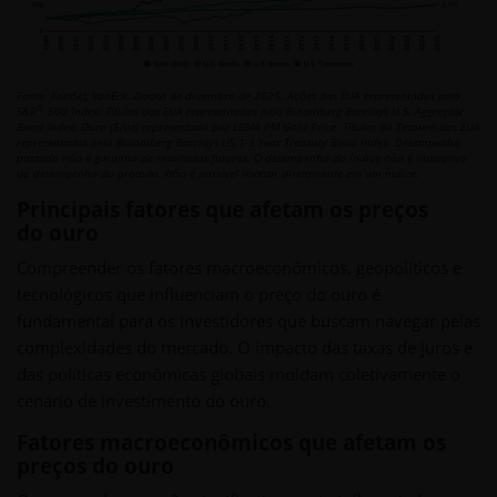
Fonte: FactSet, VanEck. Dados de dezembro de 2025. Ações dos EUA representadas pelo
®
S&P
500 Index; Títulos dos EUA representados pelo Bloomberg Barclays U.S. Aggregate
Bond Index; Ouro ($/oz) representado por LBMA PM Gold Price; Títulos do Tesouro dos EUA
representados pelo Bloomberg Barclays US 1-3 Year Treasury Bond Index. Desempenho
passado não é garantia de resultados futuros. O desempenho do índice não é ilustrativo
do desempenho do produto. Não é possível investir diretamente em um índice.
Principais fatores que afetam os preços
do ouro
Compreender os fatores macroeconômicos, geopolíticos e
tecnológicos que influenciam o preço do ouro é
fundamental para os investidores que buscam navegar pelas
complexidades do mercado. O impacto das taxas de juros e
das políticas econômicas globais moldam coletivamente o
cenário de investimento do ouro.
Fatores macroeconômicos que afetam os
preços do ouro