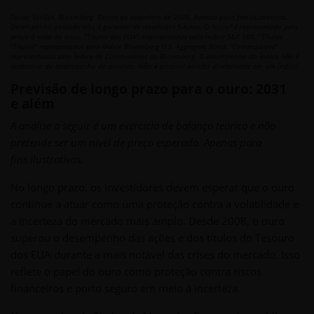
Fonte: VanEck, Bloomberg. Dados de dezembro de 2025. Apenas para fins ilustrativos.
Desempenho passado não é garantia de resultados futuros. O "ouro" é representado pelo
preço à vista do ouro. “Títulos dos EUA”, representados pelo índice S&P 500. “Títulos
"Títulos" representados pelo índice Bloomberg U.S. Aggregate Bond. "Commodities"
representadas pelo Índice de Commodities da Bloomberg. O desempenho do índice não é
ilustrativo do desempenho do produto. Não é possível investir diretamente em um índice.
Previsão de longo prazo para o ouro: 2031
e além
A análise a seguir é um exercício de balanço teórico e não
pretende ser um nível de preço esperado. Apenas para
fins ilustrativos.
No longo prazo, os investidores devem esperar que o ouro
continue a atuar como uma proteção contra a volatilidade e
a incerteza do mercado mais amplo. Desde 2008, o ouro
superou o desempenho das ações e dos títulos do Tesouro
dos EUA durante a mais notável das crises do mercado. Isso
reflete o papel do ouro como proteção contra riscos
financeiros e porto seguro em meio à incerteza.