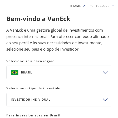
BRASIL
BRASIL
PORTUGUESE
PORTUGUESE
Bem-vindo a VanEck
INSIGHTS
INVESTIMENTO EM OURO
A VanEck é uma gestora global de investimentos com
presença internacional. Para oferecer conteúdo alinhado
ao seu perfil e às suas necessidades de investimento,
Preço do ouro e panorama de
selecione seu país e o tipo de investidor.
investimento: 2026 e adiante
Selecione seu país/região
02 maio 2025
READ TIME LEITURA: 8 MIN
BRASIL
Com mais de 50 anos de liderança em
Selecione o tipo de investidor
investimentos em ouro, oferecemos análises
oportunas sobre por que esse metal precioso
INVESTIDOR INDIVIDUAL
continua sendo essencial no atual ambiente
macroeconômico e geopolítico incerto.
Para inversionistas en Brasil