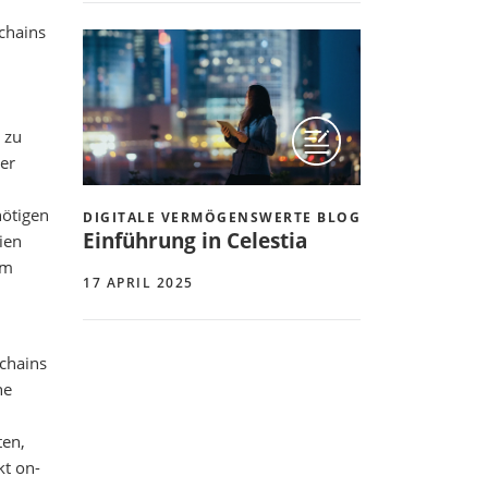
chains
 zu
er
nötigen
DIGITALE VERMÖGENSWERTE BLOG
Einführung in Celestia
ien
um
17 APRIL 2025
chains
ne
ten,
kt on-