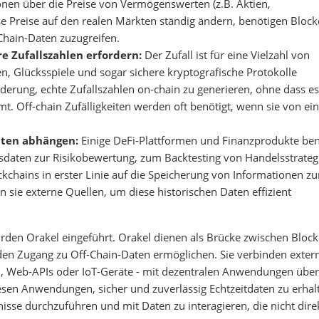
nen über die Preise von Vermögenswerten (z.B. Aktien,
se Preise auf den realen Märkten ständig ändern, benötigen Block
-Chain-Daten zuzugreifen.
e Zufallszahlen erfordern:
Der Zufall ist für eine Vielzahl von
, Glücksspiele und sogar sichere kryptografische Protokolle
rderung, echte Zufallszahlen on-chain zu generieren, ohne dass es
. Off-chain Zufälligkeiten werden oft benötigt, wenn sie von ein
aten abhängen:
Einige DeFi-Plattformen und Finanzprodukte be
rsdaten zur Risikobewertung, zum Backtesting von Handelsstrateg
ockchains in erster Linie auf die Speicherung von Informationen z
n sie externe Quellen, um diese historischen Daten effizient
den Orakel eingeführt. Orakel dienen als Brücke zwischen Block
den Zugang zu Off-Chain-Daten ermöglichen. Sie verbinden exter
, Web-APIs oder IoT-Geräte - mit dezentralen Anwendungen über
sen Anwendungen, sicher und zuverlässig Echtzeitdaten zu erhal
isse durchzuführen und mit Daten zu interagieren, die nicht dire