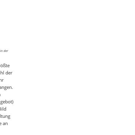
in der
rößte
hl der
hr
gangen.
n
ngebot)
ild
ltung
e an