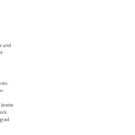
e und
l-
ren.
on
 breite
ork.
grad