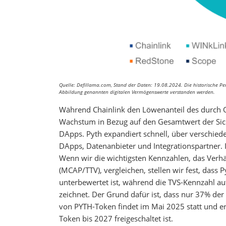
Quelle: Defillama.com, Stand der Daten: 19.08.2024. Die historische Perf
Abbildung genannten digitalen Vermögenswerte verstanden werden.
Während Chainlink den Löwenanteil des durch Or
Wachstum in Bezug auf den Gesamtwert der Siche
DApps. Pyth expandiert schnell, über verschied
DApps, Datenanbieter und Integrationspartner. 
Wenn wir die wichtigsten Kennzahlen, das Ve
(MCAP/TTV), vergleichen, stellen wir fest, dass 
unterbewertet ist, während die TVS-Kennzahl au
zeichnet. Der Grund dafür ist, dass nur 37% der
von PYTH-Token findet im Mai 2025 statt und er
Token bis 2027 freigeschaltet ist.