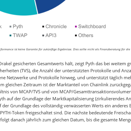
ormance ist keine Garantie für zukünftige Ergebnisse. Dies sollte nicht als Finanzberatung für die 
akel gesicherten Gesamtwerts hält, zeigt Pyth das bei weitem g
rheiten (TVS), die Anzahl der unterstützten Protokolle und Anza
ene Netzwerke und Protokolle hinweg, und unterstützt täglich me
Im gleichen Zeitraum ist der Marktanteil von Chainlink zurückge
rhältnis von MCAP/TVS und von MCAP/Gesamttransaktionsvolume
Pyth auf der Grundlage der Marktkapitalisierung (zirkulierendes A
f der Grundlage des vollständig verwässerten Werts ein anderes B
 PYTH-Token freigeschaltet sind. Die nächste bedeutende Freischa
folgt danach jährlich zum gleichen Datum, bis die gesamte Meng