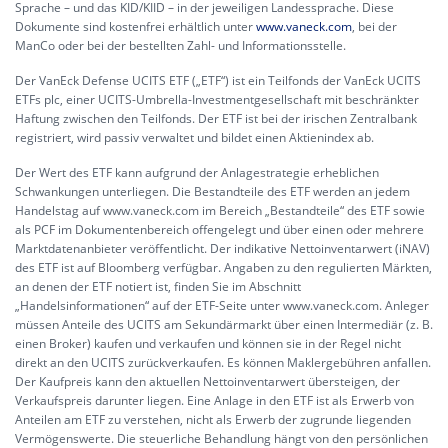
Sprache – und das KID/KIID – in der jeweiligen Landessprache. Diese
Dokumente sind kostenfrei erhältlich unter
www.vaneck.com
, bei der
ManCo oder bei der bestellten Zahl- und Informationsstelle.
Der VanEck Defense UCITS ETF („ETF“) ist ein Teilfonds der VanEck UCITS
ETFs plc, einer UCITS-Umbrella-Investmentgesellschaft mit beschränkter
Haftung zwischen den Teilfonds. Der ETF ist bei der irischen Zentralbank
registriert, wird passiv verwaltet und bildet einen Aktienindex ab.
Der Wert des ETF kann aufgrund der Anlagestrategie erheblichen
Schwankungen unterliegen. Die Bestandteile des ETF werden an jedem
Handelstag auf www.vaneck.com im Bereich „Bestandteile“ des ETF sowie
als PCF im Dokumentenbereich offengelegt und über einen oder mehrere
Marktdatenanbieter veröffentlicht. Der indikative Nettoinventarwert (iNAV)
des ETF ist auf Bloomberg verfügbar. Angaben zu den regulierten Märkten,
an denen der ETF notiert ist, finden Sie im Abschnitt
„Handelsinformationen“ auf der ETF-Seite unter www.vaneck.com. Anleger
müssen Anteile des UCITS am Sekundärmarkt über einen Intermediär (z. B.
einen Broker) kaufen und verkaufen und können sie in der Regel nicht
direkt an den UCITS zurückverkaufen. Es können Maklergebühren anfallen.
Der Kaufpreis kann den aktuellen Nettoinventarwert übersteigen, der
Verkaufspreis darunter liegen. Eine Anlage in den ETF ist als Erwerb von
Anteilen am ETF zu verstehen, nicht als Erwerb der zugrunde liegenden
Vermögenswerte. Die steuerliche Behandlung hängt von den persönlichen