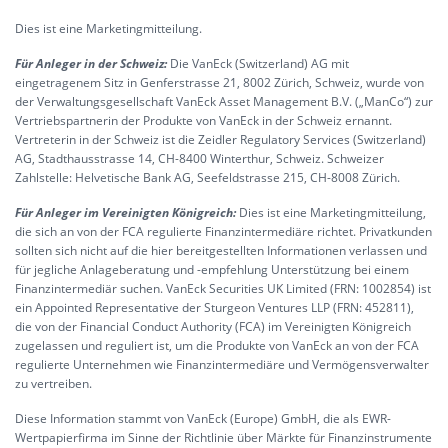
Dies ist eine Marketingmitteilung.
Für Anleger in der Schweiz:
Die VanEck (Switzerland) AG mit
eingetragenem Sitz in Genferstrasse 21, 8002 Zürich, Schweiz, wurde von
der Verwaltungsgesellschaft VanEck Asset Management B.V. („ManCo“) zur
Vertriebspartnerin der Produkte von VanEck in der Schweiz ernannt.
Vertreterin in der Schweiz ist die Zeidler Regulatory Services (Switzerland)
AG, Stadthausstrasse 14, CH-8400 Winterthur, Schweiz. Schweizer
Zahlstelle: Helvetische Bank AG, Seefeldstrasse 215, CH-8008 Zürich.
Für Anleger im Vereinigten Königreich:
Dies ist eine Marketingmitteilung,
die sich an von der FCA regulierte Finanzintermediäre richtet. Privatkunden
sollten sich nicht auf die hier bereitgestellten Informationen verlassen und
für jegliche Anlageberatung und -empfehlung Unterstützung bei einem
Finanzintermediär suchen. VanEck Securities UK Limited (FRN: 1002854) ist
ein Appointed Representative der Sturgeon Ventures LLP (FRN: 452811),
die von der Financial Conduct Authority (FCA) im Vereinigten Königreich
zugelassen und reguliert ist, um die Produkte von VanEck an von der FCA
regulierte Unternehmen wie Finanzintermediäre und Vermögensverwalter
zu vertreiben.
Diese Information stammt von VanEck (Europe) GmbH, die als EWR-
Wertpapierfirma im Sinne der Richtlinie über Märkte für Finanzinstrumente