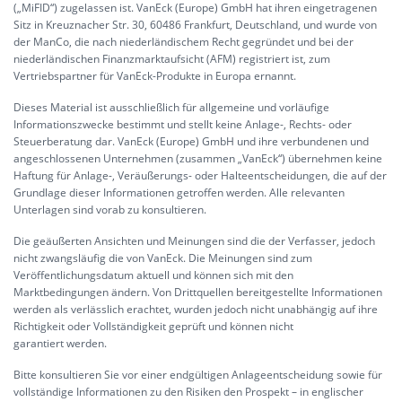
(„MiFID“) zugelassen ist. VanEck (Europe) GmbH hat ihren eingetragenen
Sitz in Kreuznacher Str. 30, 60486 Frankfurt, Deutschland, und wurde von
der ManCo, die nach niederländischem Recht gegründet und bei der
niederländischen Finanzmarktaufsicht (AFM) registriert ist, zum
Vertriebspartner für VanEck-Produkte in Europa ernannt.
Dieses Material ist ausschließlich für allgemeine und vorläufige
Informationszwecke bestimmt und stellt keine Anlage-, Rechts- oder
Steuerberatung dar. VanEck (Europe) GmbH und ihre verbundenen und
angeschlossenen Unternehmen (zusammen „VanEck“) übernehmen keine
Haftung für Anlage-, Veräußerungs- oder Halteentscheidungen, die auf der
Grundlage dieser Informationen getroffen werden. Alle relevanten
Unterlagen sind vorab zu konsultieren.
Die geäußerten Ansichten und Meinungen sind die der Verfasser, jedoch
nicht zwangsläufig die von VanEck. Die Meinungen sind zum
Veröffentlichungsdatum aktuell und können sich mit den
Marktbedingungen ändern. Von Drittquellen bereitgestellte Informationen
werden als verlässlich erachtet, wurden jedoch nicht unabhängig auf ihre
Richtigkeit oder Vollständigkeit geprüft und können nicht
garantiert werden.
Bitte konsultieren Sie vor einer endgültigen Anlageentscheidung sowie für
vollständige Informationen zu den Risiken den Prospekt – in englischer