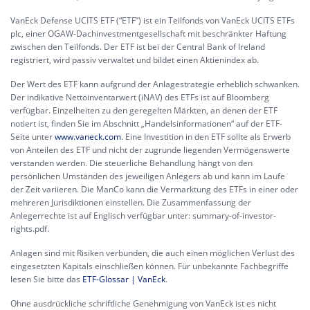
VanEck Defense UCITS ETF (“ETF”) ist ein Teilfonds von VanEck UCITS ETFs
plc, einer OGAW-Dachinvestmentgesellschaft mit beschränkter Haftung
zwischen den Teilfonds. Der ETF ist bei der Central Bank of Ireland
registriert, wird passiv verwaltet und bildet einen Aktienindex ab.
Der Wert des ETF kann aufgrund der Anlagestrategie erheblich schwanken.
Der indikative Nettoinventarwert (iNAV) des ETFs ist auf Bloomberg
verfügbar. Einzelheiten zu den geregelten Märkten, an denen der ETF
notiert ist, finden Sie im Abschnitt „Handelsinformationen“ auf der ETF-
Seite unter
www.vaneck.com
. Eine Investition in den ETF sollte als Erwerb
von Anteilen des ETF und nicht der zugrunde liegenden Vermögenswerte
verstanden werden. Die steuerliche Behandlung hängt von den
persönlichen Umständen des jeweiligen Anlegers ab und kann im Laufe
der Zeit variieren. Die ManCo kann die Vermarktung des ETFs in einer oder
mehreren Jurisdiktionen einstellen. Die Zusammenfassung der
Anlegerrechte ist auf Englisch verfügbar unter:
summary-of-investor-
rights.pdf.
Anlagen sind mit Risiken verbunden, die auch einen möglichen Verlust des
eingesetzten Kapitals einschließen können. Für unbekannte Fachbegriffe
lesen Sie bitte das
ETF-Glossar | VanEck
.
Ohne ausdrückliche schriftliche Genehmigung von VanEck ist es nicht