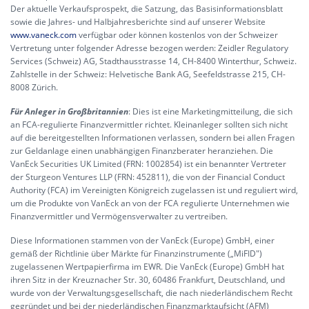
Der aktuelle Verkaufsprospekt, die Satzung, das Basisinformationsblatt
sowie die Jahres- und Halbjahresberichte sind auf unserer Website
www.vaneck.com
verfügbar oder können kostenlos von der Schweizer
Vertretung unter folgender Adresse bezogen werden: Zeidler Regulatory
Services (Schweiz) AG, Stadthausstrasse 14, CH-8400 Winterthur, Schweiz.
Zahlstelle in der Schweiz: Helvetische Bank AG, Seefeldstrasse 215, CH-
8008 Zürich.
Für Anleger in Großbritannien
: Dies ist eine Marketingmitteilung, die sich
an FCA-regulierte Finanzvermittler richtet. Kleinanleger sollten sich nicht
auf die bereitgestellten Informationen verlassen, sondern bei allen Fragen
zur Geldanlage einen unabhängigen Finanzberater heranziehen. Die
VanEck Securities UK Limited (FRN: 1002854) ist ein benannter Vertreter
der Sturgeon Ventures LLP (FRN: 452811), die von der Financial Conduct
Authority (FCA) im Vereinigten Königreich zugelassen ist und reguliert wird,
um die Produkte von VanEck an von der FCA regulierte Unternehmen wie
Finanzvermittler und Vermögensverwalter zu vertreiben.
Diese Informationen stammen von der VanEck (Europe) GmbH, einer
gemäß der Richtlinie über Märkte für Finanzinstrumente („MiFID")
zugelassenen Wertpapierfirma im EWR. Die VanEck (Europe) GmbH hat
ihren Sitz in der Kreuznacher Str. 30, 60486 Frankfurt, Deutschland, und
wurde von der Verwaltungsgesellschaft, die nach niederländischem Recht
gegründet und bei der niederländischen Finanzmarktaufsicht (AFM)