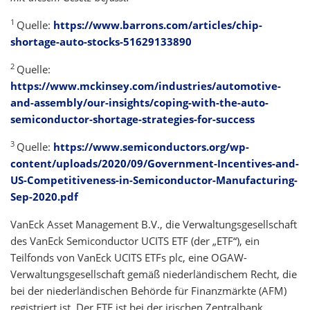
1
Quelle:
https://www.barrons.com/articles/chip-
shortage-auto-stocks-51629133890
2
Quelle:
https://www.mckinsey.com/industries/automotive-
and-assembly/our-insights/coping-with-the-auto-
semiconductor-shortage-strategies-for-success
3
Quelle:
https://www.semiconductors.org/wp-
content/uploads/2020/09/Government-Incentives-and-
US-Competitiveness-in-Semiconductor-Manufacturing-
Sep-2020.pdf
VanEck Asset Management B.V., die Verwaltungsgesellschaft
des VanEck Semiconductor UCITS ETF (der „ETF“), ein
Teilfonds von VanEck UCITS ETFs plc, eine OGAW-
Verwaltungsgesellschaft gemäß niederländischem Recht, die
bei der niederländischen Behörde für Finanzmärkte (AFM)
registriert ist. Der ETF ist bei der irischen Zentralbank