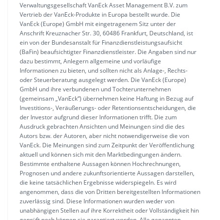
Verwaltungsgesellschaft VanEck Asset Management B.V. zum
Vertrieb der VanEck-Produkte in Europa bestellt wurde. Die
VanEck (Europe) GmbH mit eingetragenem Sitz unter der
Anschrift Kreuznacher Str. 30, 60486 Frankfurt, Deutschland, ist
ein von der Bundesanstalt für Finanzdienstleistungsaufsicht
(BaFin) beaufsichtigter Finanzdienstleister. Die Angaben sind nur
dazu bestimmt, Anlegern allgemeine und vorläufige
Informationen zu bieten, und sollten nicht als Anlage-, Rechts-
oder Steuerberatung ausgelegt werden. Die VanEck (Europe)
GmbH und ihre verbundenen und Tochterunternehmen
(gemeinsam „VanEck“) übernehmen keine Haftung in Bezug auf
Investitions-, Veräußerungs- oder Retentionsentscheidungen, die
der Investor aufgrund dieser Informationen trifft. Die zum
Ausdruck gebrachten Ansichten und Meinungen sind die des
Autors bzw. der Autoren, aber nicht notwendigerweise die von
VanEck. Die Meinungen sind zum Zeitpunkt der Veröffentlichung
aktuell und können sich mit den Marktbedingungen ändern.
Bestimmte enthaltene Aussagen können Hochrechnungen,
Prognosen und andere zukunftsorientierte Aussagen darstellen,
die keine tatsächlichen Ergebnisse widerspiegeln. Es wird
angenommen, dass die von Dritten bereitgestellten Informationen
zuverlässig sind. Diese Informationen wurden weder von
unabhängigen Stellen auf ihre Korrektheit oder Vollständigkeit hin
geprüft noch können sie garantiert werden. Alle genannten