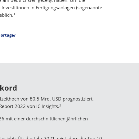
 am deutlichsten gezeigt haben. Um die
 Investitionen in Fertigungsanlagen (sogenannte
1
eblich.
hortage/
ekord
lzeithoch von 80,5 Mrd. USD prognostiziert,
2
port 2022 von IC Insights.
6 mit einer durchschnittlichen jährlichen
sights für das Jahr 2021 zeigt, dass die Top 10