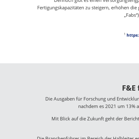
Dennoch gibt es einen Versorgungsengp
Fertigungskapazitäten zu steigern, erhöhen die
„Fabs“
1
https
F&E 
Die Ausgaben für Forschung und Entwicklung
nachdem es 2021 um 13% auf
Mit Blick auf die Zukunft geht der Beric
Die Branchenführer im Bereich der Halbleiter e