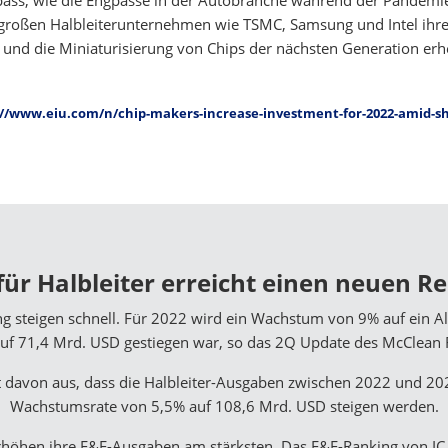
ass, wie die Engpässe in der Autobranche während der Pandemie
 großen Halbleiterunternehmen wie TSMC, Samsung und Intel ihre
) und die Miniaturisierung von Chips der nächsten Generation erh
://www.eiu.com/n/chip-makers-increase-investment-for-2022-amid-s
für Halbleiter erreicht einen neuen R
 steigen schnell. Für 2022 wird ein Wachstum von 9% auf ein Al
 71,4 Mrd. USD gestiegen war, so das 2Q Update des McClean Re
ht davon aus, dass die Halbleiter-Ausgaben zwischen 2022 und 202
Wachstumsrate von 5,5% auf 108,6 Mrd. USD steigen werden.
rhöhen ihre F&E-Ausgaben am stärksten. Das F&E-Ranking von IC In