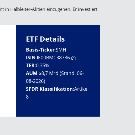
t in Halbleiter-Aktien einzugehen. Er investiert
ETF Details
Basis-Ticker
:
SMH
ISIN
:
IE00BMC38736
TER
:
0,35%
AUM
:
$8,7 Mrd (Stand: 06-
08-2026)
SFDR Klassifikation
:
Artikel
8