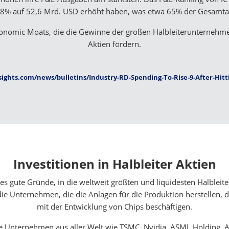
% auf 52,6 Mrd. USD erhöht haben, was etwa 65% der Gesamtau
nomic Moats, die die Gewinne der großen Halbleiterunternehmen
Aktien fördern.
sights.com/news/bulletins/Industry-RD-Spending-To-Rise-9-After-Hitt
Investitionen in Halbleiter Aktien
 es gute Gründe, in die weltweit größten und liquidesten Halbleit
ie Unternehmen, die die Anlagen für die Produktion herstellen, di
mit der Entwicklung von Chips beschäftigen.
e Unternehmen aus aller Welt wie TSMC, Nvidia, ASML Holding,