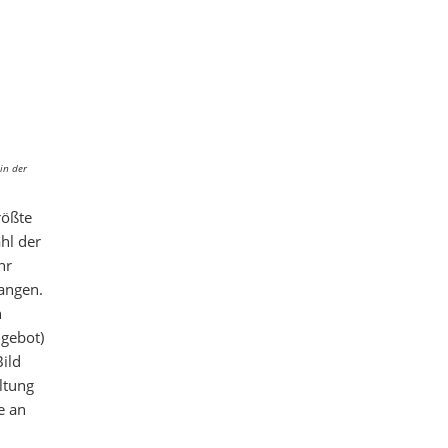
in der
rößte
hl der
hr
gangen.
n
ngebot)
ild
ltung
e an