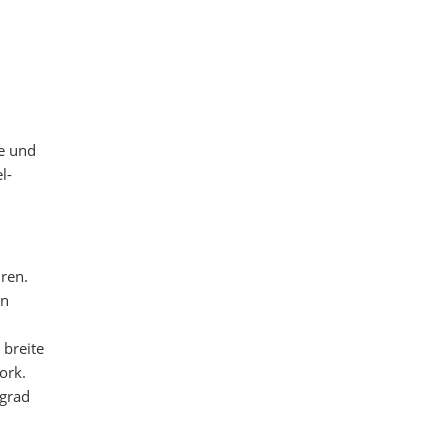
e und
l-
ren.
on
 breite
ork.
grad