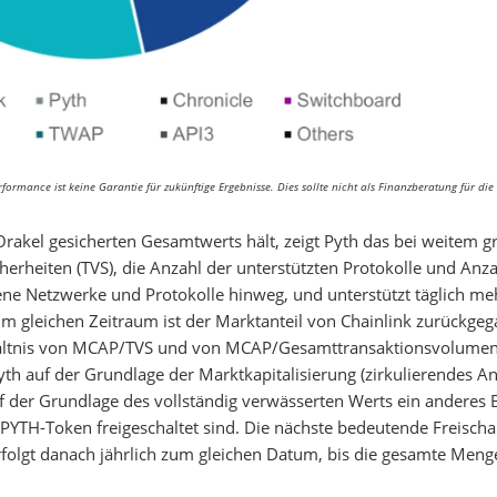
ormance ist keine Garantie für zukünftige Ergebnisse. Dies sollte nicht als Finanzberatung für die 
akel gesicherten Gesamtwerts hält, zeigt Pyth das bei weitem g
rheiten (TVS), die Anzahl der unterstützten Protokolle und Anza
ene Netzwerke und Protokolle hinweg, und unterstützt täglich me
Im gleichen Zeitraum ist der Marktanteil von Chainlink zurückge
rhältnis von MCAP/TVS und von MCAP/Gesamttransaktionsvolume
Pyth auf der Grundlage der Marktkapitalisierung (zirkulierendes A
f der Grundlage des vollständig verwässerten Werts ein anderes B
 PYTH-Token freigeschaltet sind. Die nächste bedeutende Freischa
folgt danach jährlich zum gleichen Datum, bis die gesamte Meng