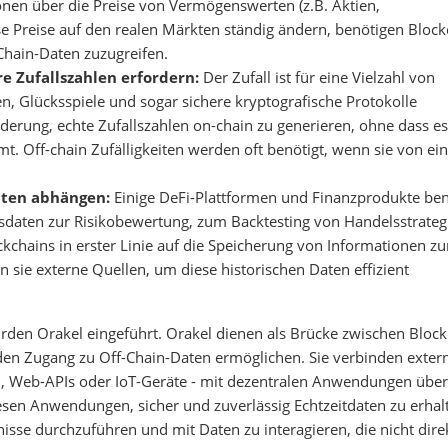
nen über die Preise von Vermögenswerten (z.B. Aktien,
se Preise auf den realen Märkten ständig ändern, benötigen Block
-Chain-Daten zuzugreifen.
e Zufallszahlen erfordern:
Der Zufall ist für eine Vielzahl von
, Glücksspiele und sogar sichere kryptografische Protokolle
rderung, echte Zufallszahlen on-chain zu generieren, ohne dass es
. Off-chain Zufälligkeiten werden oft benötigt, wenn sie von ein
aten abhängen:
Einige DeFi-Plattformen und Finanzprodukte be
rsdaten zur Risikobewertung, zum Backtesting von Handelsstrateg
ockchains in erster Linie auf die Speicherung von Informationen z
n sie externe Quellen, um diese historischen Daten effizient
den Orakel eingeführt. Orakel dienen als Brücke zwischen Block
den Zugang zu Off-Chain-Daten ermöglichen. Sie verbinden exter
, Web-APIs oder IoT-Geräte - mit dezentralen Anwendungen über
sen Anwendungen, sicher und zuverlässig Echtzeitdaten zu erhal
isse durchzuführen und mit Daten zu interagieren, die nicht dire