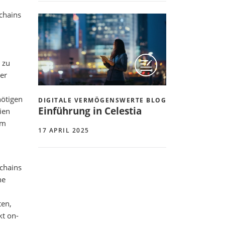
chains
 zu
er
nötigen
DIGITALE VERMÖGENSWERTE BLOG
Einführung in Celestia
ien
um
17 APRIL 2025
chains
ne
ten,
kt on-