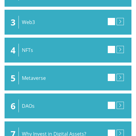
3
Web3
4
NFTs
5
Metaverse
6
DAOs
7
Why Invest in Digital Assets?