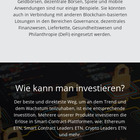
Geldbörsen, dezentrale Börsen, Spiele und mobile
Anwendungen sind nur einige Beispiele. Sie könnten
auch in Verbindung mit anderen Blockchain-basierten
Lösungen in den Bereichen Governance, dezentrales
Finanzwesen, Lieferkette, Gesundheitswesen und
Philanthropie (DeFi) eingesetzt werden.
Wie kann man investieren?
Der beste und direkteste Weg, um an dem Trend und
dem Wachstum teilzuhaben, ist eine entsprechende
Investition. Mehrere unserer Produkte investieren die
Erlöse in Smart-Contract-Plattformen, wie: Ethereum
ETN, Smart Contract Leaders ETN, Crypto Leaders ETN
und mehr.