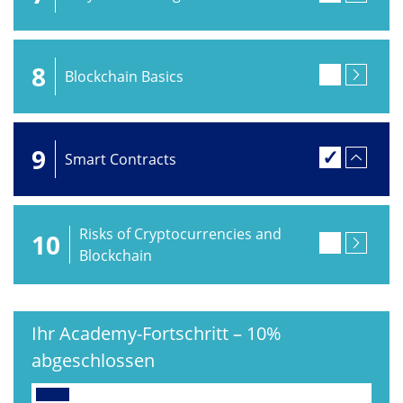
8
Blockchain Basics
9
Smart Contracts
Risks of Cryptocurrencies and
10
Blockchain
Ihr Academy-Fortschritt
–
10%
abgeschlossen