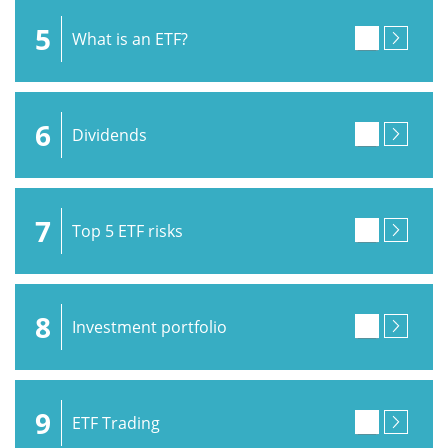
5
What is an ETF?
6
Dividends
7
Top 5 ETF risks
8
Investment portfolio
9
ETF Trading