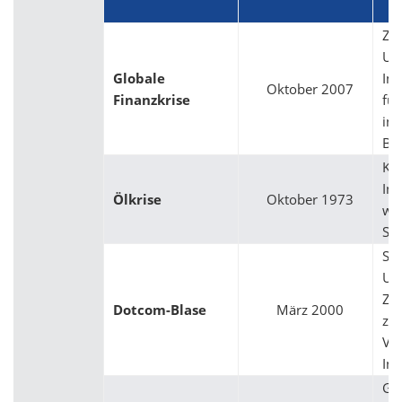
Zu
US
Globale
Im
Oktober 2007
Finanzkrise
füh
int
Ba
Ko
Inf
Ölkrise
Oktober 1973
wir
Sta
Spe
US
Zu
Dotcom-Blase
März 2000
zu
Ver
Int
Gr