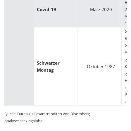
Bö
Covid-19
März 2020
20
An
19-
Grö
Rüc
Ges
Akt
grö
Schwarzer
Oktober 1987
Ko
Montag
geo
Ere
co
Pr
zu
Quelle: Daten zu Gesamtrenditen von Bloomberg.
Analyse: seekingalpha.