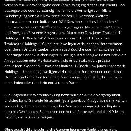
vorbehalten. Die Weitergabe oder Vervielfältigung dieses Dokuments – ob
auszugsweise oder vollständig – ist ohne die vorherige schriftliche
Genehmigung von S&P Dow Jones Indices LLC verboten. Weitere
Informationen zu den Indizes von S&P Dow Jones Indices LLC finden Sie
®
unter www.spdji.com. S&P
ist eine eingetragene Marke von S&P Global,
®
und Dow Jones
ist eine eingetragene Marke von Dow Jones Trademark
Holdings LLC. Weder S&P Dow Jones Indices LLC noch Dow Jones
Trademark Holdings LLC und ihre jeweiligen verbundenen Unternehmen
oder deren Drittlizenzgeber geben ausdrückliche oder stillschweigende
Erklärungen oder Zusicherungen in Bezug auf die Fähigkeit eines Index, die
Anlageklassen oder Marktsektoren, die er darstellen soll, präzise
abzubilden. Weder S&P Dow Jones Indices LLC noch Dow Jones Trademark
Holdings LLC und ihre jeweiligen verbundenen Unternehmen oder deren
Drittlizenzgeber haften für Fehler, Auslassungen oder Unterbrechungen
eines Index oder der darin enthaltenen Daten.
Alle Angaben zur Wertentwicklung beziehen sich auf die Vergangenheit
und sind keine Garantie für zukünftige Ergebnisse. Anlagen sind mit Risiken
verbunden, die auch einen möglichen Verlust des eingesetzten Kapitals
einschließen können. Sie müssen den Verkaufsprospekt und die KID lesen,
bevor Sie eine Anlage tätigen.
Ohne ausdrückliche schriftliche Genehmigung von VanEck ist es nicht