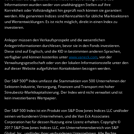
Informationen wurden weder von unabhängigen Stellen auf ihre
Korrektheit oder Vollständigkeit hin geprüft noch können sie garantiert
werden. Alle genannten Indizes sind Kennzahlen für übliche Marktsektoren
und Wertentwicklungen. Es ist nicht möglich, direkt in einen Index zu
investieren.
Anleger müssen den Verkaufsprospekt und die wesentlichen
Anlegerinformationen durchlesen, bevor sie in den Fonds investieren.
Diese sind auf Englisch, und die KID in bestimmten anderen Sprachen,
verfügbar und können kostenlos unter
www.vaneck.com
, von der
Verwaltungsgesellschaft oder von der lokalen Informationsstelle unter den
auf dieser Website aufgeführten Kontaktdaten bezogen werden.
®
Der S&P 500
Index umfasst die Stammaktien von 500 Unternehmen der
Sektoren Industrie, Versorgung, Finanzen und Transport mit hoher
Streubesitz-Marktkapitalisierung. Der Index wird nicht verwaltet und ist
kein investierbares Wertpapier.
Der S&P 500 Index ist ein Produkt von S&P Dow Jones Indices LLC und/oder
seinen verbundenen Unternehmen, und die Van Eck Associates
Corporation hat für dessen Nutzung eine Lizenz erhalten. Copyright ©
2017 S&P Dow Jones Indices LLC, ein Unternehmensbereich von S&P
Global, Inc., und/oder ihrer verbundenen Unternehmen. Alle Rechte