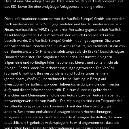
Dies ist eine Marketing-Anzeige. Bitte lesen Sie den Verkaufsprospekt und
das KID, bevor Sie eine endgültige Anlageentscheidung treffen.
Diese Informationen stammen von der VanEck (Europe) GmbH, die von der
nach niederländischem Recht gegründeten und bei der niederländischen
Finanzmarktaufsicht (AFM) registrierten Verwaltungsgesellschaft VanEck
Asset Management B.V. zum Vertrieb der VanEck-Produkte in Europa
bestellt wurde. Die VanEck (Europe) GmbH mit eingetragenem Sitz unter
der Anschrift Kreuznacher Str. 30, 60486 Frankfurt, Deutschland, ist ein von
der Bundesanstalt für Finanzdienstleistungsaufsicht (BaFin) beaufsichtigter
Finanzdienstleister. Die Angaben sind nur dazu bestimmt, Anlegern
allgemeine und vorläufige Informationen zu bieten, und sollten nicht als
Anlage-, Rechts- oder Steuerberatung ausgelegt werden. Die VanEck
(Europe) GmbH und ihre verbundenen und Tochterunternehmen
(gemeinsam „VanEck“) übernehmen keine Haftung in Bezug auf
Investitions-, Veräußerungs- oder Halteentscheidungen, die der Investor
aufgrund dieser Informationen trifft. Die zum Ausdruck gebrachten
Ansichten und Meinungen sind die des Autors bzw. der Autoren, aber nicht
notwendigerweise die von VanEck. Die Meinungen sind zum Zeitpunkt der
Veröffentlichung aktuell und können sich mit den Marktbedingungen
ändern. Bestimmte enthaltene Aussagen können Hochrechnungen,
Prognosen und andere zukunftsorientierte Aussagen darstellen, die keine
tatsächlichen Ergebnisse widerspiegeln. Es wird angenommen, dass die
von Dritten bereitgestellten Informationen zuverlässig sind. Diese