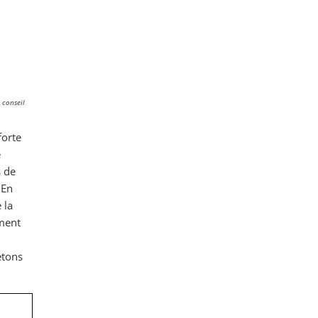
 conseil
forte
e
s de
 En
 la
ement
etons