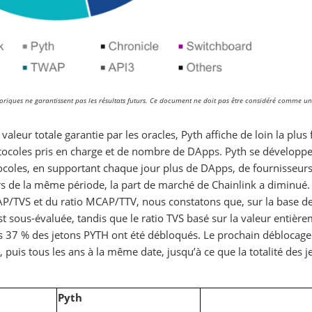
iques ne garantissent pas les résultats futurs. Ce document ne doit pas être considéré comme un
 valeur totale garantie par les oracles, Pyth affiche de loin la plus 
tocoles pris en charge et de nombre de DApps. Pyth se développ
tocoles, en supportant chaque jour plus de DApps, de fournisseur
rs de la même période, la part de marché de Chainlink a diminué.
P/TVS et du ratio MCAP/TTV, nous constatons que, sur la base de
 est sous-évaluée, tandis que le ratio TVS basé sur la valeur entièr
uls 37 % des jetons PYTH ont été débloqués. Le prochain déblocage
puis tous les ans à la même date, jusqu’à ce que la totalité des j
Pyth