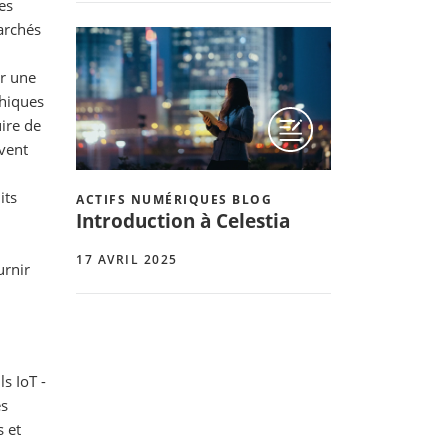
es
archés
ur une
phiques
uire de
uvent
its
ACTIFS NUMÉRIQUES BLOG
Introduction à Celestia
17 AVRIL 2025
urnir
s IoT -
es
 et