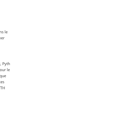
ns le
yer
, Pyth
our le
 que
ces
YTH