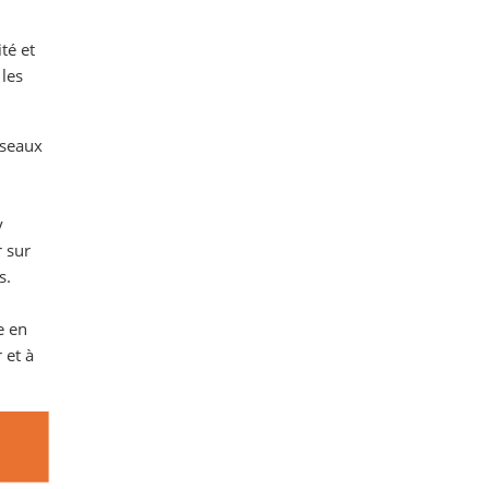
té et
 les
éseaux
y
 sur
s.
e en
 et à