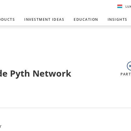
LU
ODUCTS
INVESTMENT IDEAS
EDUCATION
INSIGHTS
de Pyth Network
PAR
r