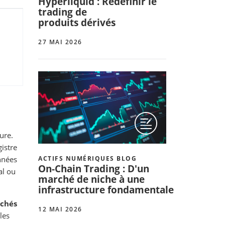
Hyperliquid : Redéfinir le
trading de
produits dérivés
27 MAI 2026
ure.
gistre
ACTIFS NUMÉRIQUES BLOG
onnées
On-Chain Trading : D'un
al ou
marché de niche à une
infrastructure fondamentale
rchés
12 MAI 2026
les