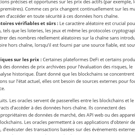
ions précises et opportunes sur les prix des actifs (par exemple, l
s premières). Comme ces prix changent continuellement sur les m
en d’accéder en toute sécurité à ces données hors chaîne.
oires vérifiables et sûrs :
Le caractère aléatoire est crucial po
in, tels que les loteries, les jeux et même les protocoles cryptogra
énérer des nombres réellement aléatoires sur la chaîne sans introd
toire hors chaîne, lorsqu’il est fourni par une source fiable, est so
ques sur les prix :
Certaines plateformes DeFi et certains produ
à des données de prix archivées pour l’évaluation des risques, le
analyse historique. Étant donné que les blockchains se concentrent
ns sur l’état actuel, elles ont besoin de sources externes pour fo
ce.
uits. Les oracles servent de passerelles entre les blockchains et le
acts d’accéder à des données hors chaîne. Ils connectent des
 propriétaires de données de marché, des API web ou des appareil
blockchains. Les oracles permettent à ces applications d’obtenir d
, d’exécuter des transactions basées sur des événements externes