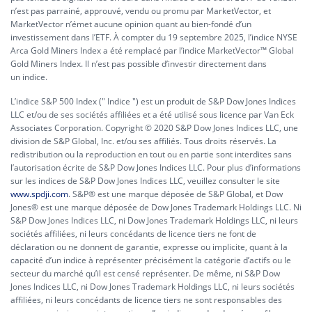
n’est pas parrainé, approuvé, vendu ou promu par MarketVector, et
MarketVector n’émet aucune opinion quant au bien-fondé d’un
investissement dans l’ETF. À compter du 19 septembre 2025, l’indice NYSE
Arca Gold Miners Index a été remplacé par l’indice MarketVector™ Global
Gold Miners Index. Il n’est pas possible d’investir directement dans
un indice.
L’indice S&P 500 Index (" Indice ") est un produit de S&P Dow Jones Indices
LLC et/ou de ses sociétés affiliées et a été utilisé sous licence par Van Eck
Associates Corporation. Copyright © 2020 S&P Dow Jones Indices LLC, une
division de S&P Global, Inc. et/ou ses affiliés. Tous droits réservés. La
redistribution ou la reproduction en tout ou en partie sont interdites sans
l’autorisation écrite de S&P Dow Jones Indices LLC. Pour plus d’informations
sur les indices de S&P Dow Jones Indices LLC, veuillez consulter le site
www.spdji.com
. S&P® est une marque déposée de S&P Global, et Dow
Jones® est une marque déposée de Dow Jones Trademark Holdings LLC. Ni
S&P Dow Jones Indices LLC, ni Dow Jones Trademark Holdings LLC, ni leurs
sociétés affiliées, ni leurs concédants de licence tiers ne font de
déclaration ou ne donnent de garantie, expresse ou implicite, quant à la
capacité d’un indice à représenter précisément la catégorie d’actifs ou le
secteur du marché qu’il est censé représenter. De même, ni S&P Dow
Jones Indices LLC, ni Dow Jones Trademark Holdings LLC, ni leurs sociétés
affiliées, ni leurs concédants de licence tiers ne sont responsables des