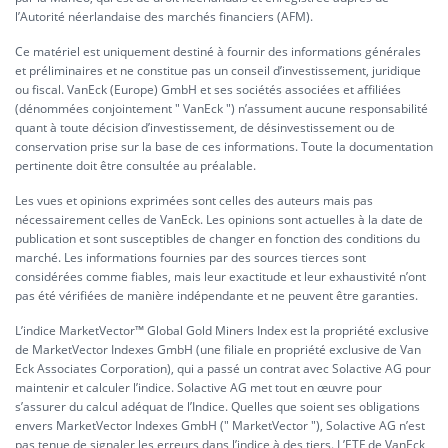
l’Autorité néerlandaise des marchés financiers (AFM).
Ce matériel est uniquement destiné à fournir des informations générales
et préliminaires et ne constitue pas un conseil d’investissement, juridique
ou fiscal. VanEck (Europe) GmbH et ses sociétés associées et affiliées
(dénommées conjointement " VanEck ") n’assument aucune responsabilité
quant à toute décision d’investissement, de désinvestissement ou de
conservation prise sur la base de ces informations. Toute la documentation
pertinente doit être consultée au préalable.
Les vues et opinions exprimées sont celles des auteurs mais pas
nécessairement celles de VanEck. Les opinions sont actuelles à la date de
publication et sont susceptibles de changer en fonction des conditions du
marché. Les informations fournies par des sources tierces sont
considérées comme fiables, mais leur exactitude et leur exhaustivité n’ont
pas été vérifiées de manière indépendante et ne peuvent être garanties.
L’indice MarketVector™ Global Gold Miners Index est la propriété exclusive
de MarketVector Indexes GmbH (une filiale en propriété exclusive de Van
Eck Associates Corporation), qui a passé un contrat avec Solactive AG pour
maintenir et calculer l’indice. Solactive AG met tout en œuvre pour
s’assurer du calcul adéquat de l’Indice. Quelles que soient ses obligations
envers MarketVector Indexes GmbH (" MarketVector "), Solactive AG n’est
pas tenue de signaler les erreurs dans l’indice à des tiers. L’ETF de VanEck