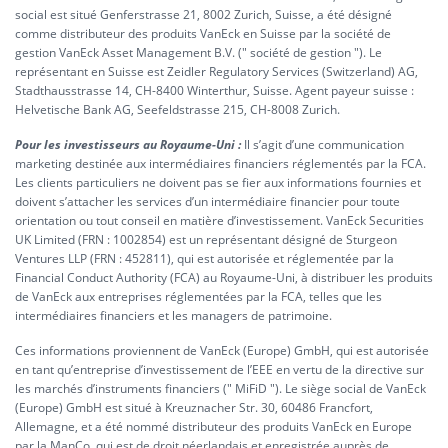
social est situé Genferstrasse 21, 8002 Zurich, Suisse, a été désigné
comme distributeur des produits VanEck en Suisse par la société de
gestion VanEck Asset Management B.V. (" société de gestion "). Le
représentant en Suisse est Zeidler Regulatory Services (Switzerland) AG,
Stadthausstrasse 14, CH-8400 Winterthur, Suisse. Agent payeur suisse :
Helvetische Bank AG, Seefeldstrasse 215, CH-8008 Zurich.
Pour les investisseurs au Royaume-Uni :
Il s’agit d’une communication
marketing destinée aux intermédiaires financiers réglementés par la FCA.
Les clients particuliers ne doivent pas se fier aux informations fournies et
doivent s’attacher les services d’un intermédiaire financier pour toute
orientation ou tout conseil en matière d’investissement. VanEck Securities
UK Limited (FRN : 1002854) est un représentant désigné de Sturgeon
Ventures LLP (FRN : 452811), qui est autorisée et réglementée par la
Financial Conduct Authority (FCA) au Royaume-Uni, à distribuer les produits
de VanEck aux entreprises réglementées par la FCA, telles que les
intermédiaires financiers et les managers de patrimoine.
Ces informations proviennent de VanEck (Europe) GmbH, qui est autorisée
en tant qu’entreprise d’investissement de l’EEE en vertu de la directive sur
les marchés d’instruments financiers (" MiFiD "). Le siège social de VanEck
(Europe) GmbH est situé à Kreuznacher Str. 30, 60486 Francfort,
Allemagne, et a été nommé distributeur des produits VanEck en Europe
par la ManCo, qui est de droit néerlandais et enregistrée auprès de