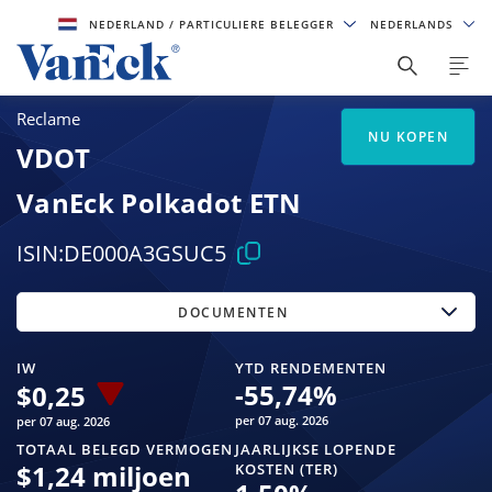
NEDERLAND
/ PARTICULIERE BELEGGER
NEDERLANDS
Reclame
NU KOPEN
VDOT
VanEck Polkadot ETN
ISIN:
DE000A3GSUC5
DOCUMENTEN
IW
YTD RENDEMENTEN
-55,74
%
$
0,25
per 07 aug. 2026
per 07 aug. 2026
TOTAAL BELEGD VERMOGEN
JAARLIJKSE LOPENDE
$
1,24 miljoen
KOSTEN (TER)