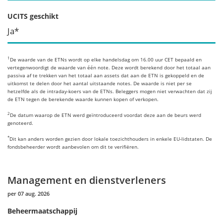
UCITS geschikt
Ja*
1
De waarde van de ETNs wordt op elke handelsdag om 16.00 uur CET bepaald en
vertegenwoordigt de waarde van één note. Deze wordt berekend door het totaal aan
passiva af te trekken van het totaal aan assets dat aan de ETN is gekoppeld en de
uitkomst te delen door het aantal uitstaande notes. De waarde is niet per se
hetzelfde als de intraday-koers van de ETNs. Beleggers mogen niet verwachten dat zij
de ETN tegen de berekende waarde kunnen kopen of verkopen.
2
De datum waarop de ETN werd geïntroduceerd voordat deze aan de beurs werd
genoteerd.
*
Dit kan anders worden gezien door lokale toezichthouders in enkele EU-lidstaten. De
fondsbeheerder wordt aanbevolen om dit te verifiëren.
Management en dienstverleners
per 07 aug. 2026
Beheermaatschappij