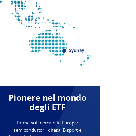
Pionere nel mondo
degli ETF
Primo sul mercato in Europa:
semiconduttori, difesa, E-sport e