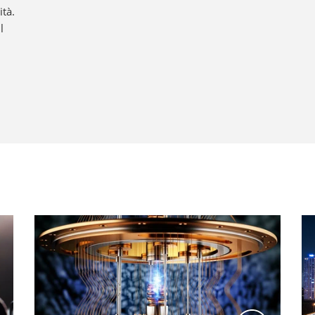
ità.
l