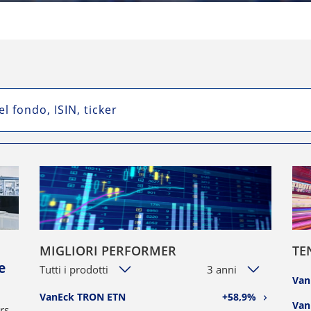
MIGLIORI PERFORMER
TE
e
Tutti i prodotti
3 anni
Van
VanEck TRON ETN
+58,9%
Van
rs