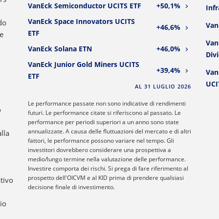
VanEck Semiconductor UCITS ETF
+50,1%
Inf
VanEck Space Innovators UCITS
do
Van
+46,6%
ETF
e
Van
VanEck Solana ETN
+46,0%
Div
VanEck Junior Gold Miners UCITS
+39,4%
Van
ETF
UCI
AL 31 LUGLIO 2026
Le performance passate non sono indicative di rendimenti
o
futuri. Le performance citate si riferiscono al passato. Le
performance per periodi superiori a un anno sono state
annualizzate. A causa delle fluttuazioni del mercato e di altri
lla
fattori, le performance possono variare nel tempo. Gli
investitori dovrebbero considerare una prospettiva a
medio/lungo termine nella valutazione delle performance.
Investire comporta dei rischi. Si prega di fare riferimento al
prospetto dell'OICVM e al KID prima di prendere qualsiasi
tivo
decisione finale di investimento.
hio