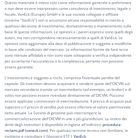
Questo materiale è inteso solo come informazione generale e preliminare
e non deve essere interpretato come consulenza di investimento, legale o
fiscale. VanEck (Europe) GmbH e le sue società collegate e affiliate
(insieme "VanEck") non si assumono alcuna responsabilità in merito a
qualsiasi decisione di investimento, disinvestimento o mantenimento sulla
base di queste informazioni. Le opinioni e i pareri espressi sono quelli degli
autori, ma non corrispondono necessariamente a quelli di VanEck. Le
opinioni sono aggiornate alla data di pubblicazione e soggette a modifiche
in base alle condizioni del mercato. Le informazioni fornite da fonti terze
sono ritenute affidabili e non sono state sottoposte a verifica indipendente
per accertarne l'accuratezza o la completezza; pertanto non possono
essere garantite.
L'investimento è soggetto a rischi, compresa l’eventuale perdita del
capitale. Gli investitori devono acquistare e vendere quote dell'OICVM sul
mercato secondario tramite un intermediario (ad esempio, un broker) e di
solito non possono essere rivendute direttamente all'OICVM. Possono
essere applicate commissioni di intermediazione. Il prezzo di acquisto può
superare o il prezzo di vendita può essere inferiore al valore patrimoniale
netto attuale. La Società di gestione può interrompere la
commercializzazione dell'OICVM in una o più giurisdizioni. La sintesi dei
diritti degli investitori è disponibile in inglese all'indirizzo:
procedura-
reclami.pdf (vaneck.com)
. Per qualsiasi termine tecnico non familiare, la
invitiamo a consultare il Glossario ETF
| VanEck
.