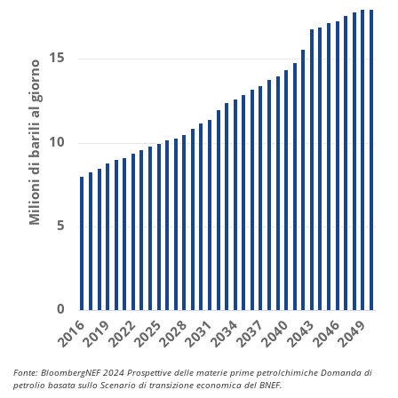
15
Milioni di barili al giorno
10
5
0
2031
2019
2040
2028
2049
2016
2037
2025
2046
2034
2022
2043
Fonte: BloombergNEF 2024 Prospettive delle materie prime petrolchimiche Domanda di
petrolio basata sullo Scenario di transizione economica del BNEF.