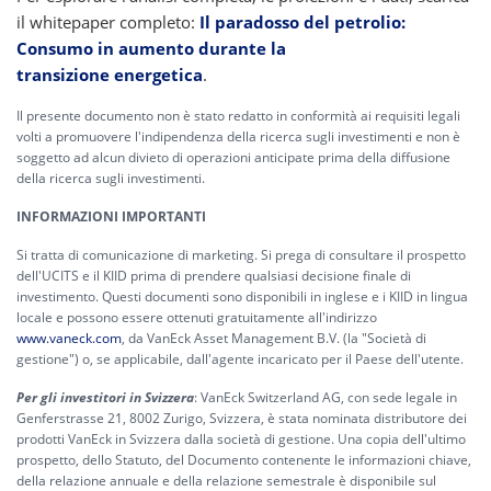
il whitepaper completo:
Il paradosso del petrolio:
Consumo in aumento durante la
transizione energetica
.
Il presente documento non è stato redatto in conformità ai requisiti legali
volti a promuovere l'indipendenza della ricerca sugli investimenti e non è
soggetto ad alcun divieto di operazioni anticipate prima della diffusione
della ricerca sugli investimenti.
INFORMAZIONI IMPORTANTI
Si tratta di comunicazione di marketing. Si prega di consultare il prospetto
dell'UCITS e il KIID prima di prendere qualsiasi decisione finale di
investimento. Questi documenti sono disponibili in inglese e i KIID in lingua
locale e possono essere ottenuti gratuitamente all'indirizzo
www.vaneck.com
, da VanEck Asset Management B.V. (la "Società di
gestione") o, se applicabile, dall'agente incaricato per il Paese dell'utente.
Per gli investitori in Svizzera
: VanEck Switzerland AG, con sede legale in
Genferstrasse 21, 8002 Zurigo, Svizzera, è stata nominata distributore dei
prodotti VanEck in Svizzera dalla società di gestione. Una copia dell'ultimo
prospetto, dello Statuto, del Documento contenente le informazioni chiave,
della relazione annuale e della relazione semestrale è disponibile sul