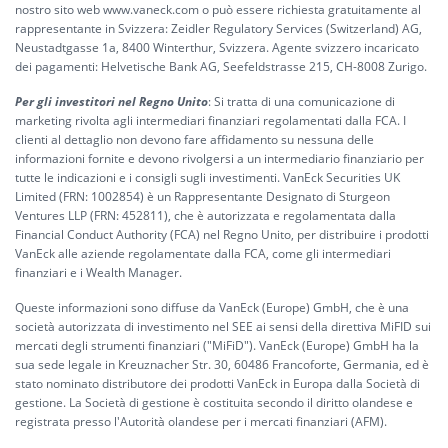
nostro sito web www.vaneck.com o può essere richiesta gratuitamente al
rappresentante in Svizzera: Zeidler Regulatory Services (Switzerland) AG,
Neustadtgasse 1a, 8400 Winterthur, Svizzera. Agente svizzero incaricato
dei pagamenti: Helvetische Bank AG, Seefeldstrasse 215, CH-8008 Zurigo.
Per gli investitori nel Regno Unito
: Si tratta di una comunicazione di
marketing rivolta agli intermediari finanziari regolamentati dalla FCA. I
clienti al dettaglio non devono fare affidamento su nessuna delle
informazioni fornite e devono rivolgersi a un intermediario finanziario per
tutte le indicazioni e i consigli sugli investimenti. VanEck Securities UK
Limited (FRN: 1002854) è un Rappresentante Designato di Sturgeon
Ventures LLP (FRN: 452811), che è autorizzata e regolamentata dalla
Financial Conduct Authority (FCA) nel Regno Unito, per distribuire i prodotti
VanEck alle aziende regolamentate dalla FCA, come gli intermediari
finanziari e i Wealth Manager.
Queste informazioni sono diffuse da VanEck (Europe) GmbH, che è una
società autorizzata di investimento nel SEE ai sensi della direttiva MiFID sui
mercati degli strumenti finanziari ("MiFiD"). VanEck (Europe) GmbH ha la
sua sede legale in Kreuznacher Str. 30, 60486 Francoforte, Germania, ed è
stato nominato distributore dei prodotti VanEck in Europa dalla Società di
gestione. La Società di gestione è costituita secondo il diritto olandese e
registrata presso l'Autorità olandese per i mercati finanziari (AFM).