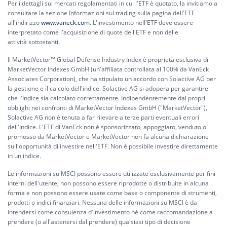
Per i dettagli sui mercati regolamentati in cui l'ETF è quotato, la invitiamo a
consultare la sezione Informazioni sul trading sulla pagina dell'ETF
all'indirizzo
www.vaneck.com
. L'investimento nell'ETF deve essere
interpretato come l'acquisizione di quote dell'ETF e non delle
attività sottostanti.
Il MarketVector™ Global Defense Industry Index è proprietà esclusiva di
MarketVector Indexes GmbH (un'affiliata controllata al 100% da VanEck
Associates Corporation), che ha stipulato un accordo con Solactive AG per
la gestione e il calcolo dell'indice. Solactive AG si adopera per garantire
che l'Indice sia calcolato correttamente. Indipendentemente dai propri
obblighi nei confronti di MarketVector Indexes GmbH ("MarketVector"),
Solactive AG non è tenuta a far rilevare a terze parti eventuali errori
dell'Indice. L'ETF di VanEck non è sponsorizzato, appoggiato, venduto o
promosso da MarketVector e MarketVector non fa alcuna dichiarazione
sull'opportunità di investire nell'ETF. Non è possibile investire direttamente
in un indice.
Le informazioni su MSCI possono essere utilizzate esclusivamente per fini
interni dell'utente, non possono essere riprodotte o distribuite in alcuna
forma e non possono essere usate come base o componente di strumenti,
prodotti o indici finanziari. Nessuna delle informazioni su MSCI è da
intendersi come consulenza d'investimento né come raccomandazione a
prendere (o all'astenersi dal prendere) qualsiasi tipo di decisione