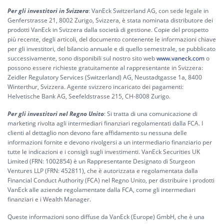
Per gli investitori in Svizzera
: VanEck Switzerland AG, con sede legale in
Genferstrasse 21, 8002 Zurigo, Svizzera, è stata nominata distributore dei
prodotti VanEck in Svizzera dalla società di gestione. Copie del prospetto
più recente, degli articoli, del documento contenente le informazioni chiave
per gli investitori, del bilancio annuale e di quello semestrale, se pubblicato
successivamente, sono disponibili sul nostro sito web
www.vaneck.com
o
possono essere richieste gratuitamente al rappresentante in Svizzera:
Zeidler Regulatory Services (Switzerland) AG, Neustadtgasse 1a, 8400
Winterthur, Svizzera. Agente svizzero incaricato dei pagamenti:
Helvetische Bank AG, Seefeldstrasse 215, CH-8008 Zurigo.
Per gli investitori nel Regno Unito
: Si tratta di una comunicazione di
marketing rivolta agli intermediari finanziari regolamentati dalla FCA. I
clienti al dettaglio non devono fare affidamento su nessuna delle
informazioni fornite e devono rivolgersi a un intermediario finanziario per
tutte le indicazioni e i consigli sugli investimenti. VanEck Securities UK
Limited (FRN: 1002854) è un Rappresentante Designato di Sturgeon
Ventures LLP (FRN: 452811), che è autorizzata e regolamentata dalla
Financial Conduct Authority (FCA) nel Regno Unito, per distribuire i prodotti
VanEck alle aziende regolamentate dalla FCA, come gli intermediari
finanziari e i Wealth Manager.
Queste informazioni sono diffuse da VanEck (Europe) GmbH, che è una