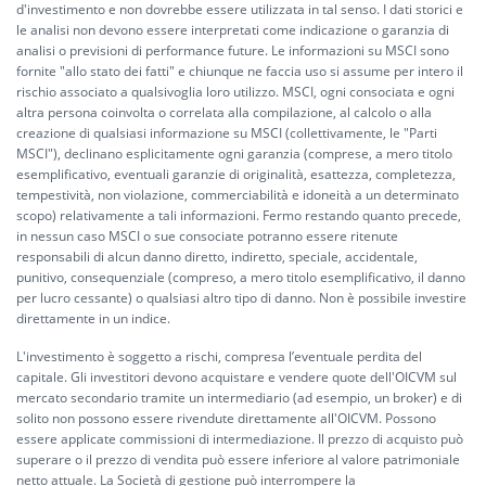
d'investimento e non dovrebbe essere utilizzata in tal senso. I dati storici e
le analisi non devono essere interpretati come indicazione o garanzia di
analisi o previsioni di performance future. Le informazioni su MSCI sono
fornite "allo stato dei fatti" e chiunque ne faccia uso si assume per intero il
rischio associato a qualsivoglia loro utilizzo. MSCI, ogni consociata e ogni
altra persona coinvolta o correlata alla compilazione, al calcolo o alla
creazione di qualsiasi informazione su MSCI (collettivamente, le "Parti
MSCI"), declinano esplicitamente ogni garanzia (comprese, a mero titolo
esemplificativo, eventuali garanzie di originalità, esattezza, completezza,
tempestività, non violazione, commerciabilità e idoneità a un determinato
scopo) relativamente a tali informazioni. Fermo restando quanto precede,
in nessun caso MSCI o sue consociate potranno essere ritenute
responsabili di alcun danno diretto, indiretto, speciale, accidentale,
punitivo, consequenziale (compreso, a mero titolo esemplificativo, il danno
per lucro cessante) o qualsiasi altro tipo di danno. Non è possibile investire
direttamente in un indice.
L'investimento è soggetto a rischi, compresa l’eventuale perdita del
capitale. Gli investitori devono acquistare e vendere quote dell'OICVM sul
mercato secondario tramite un intermediario (ad esempio, un broker) e di
solito non possono essere rivendute direttamente all'OICVM. Possono
essere applicate commissioni di intermediazione. Il prezzo di acquisto può
superare o il prezzo di vendita può essere inferiore al valore patrimoniale
netto attuale. La Società di gestione può interrompere la