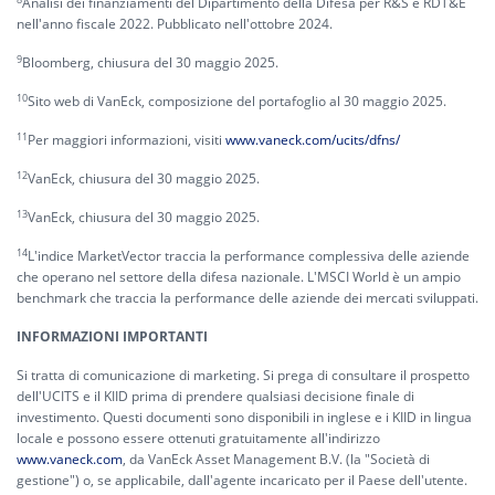
Analisi dei finanziamenti del Dipartimento della Difesa per R&S e RDT&E
nell'anno fiscale 2022. Pubblicato nell'ottobre 2024.
9
Bloomberg, chiusura del 30 maggio 2025.
10
Sito web di VanEck, composizione del portafoglio al 30 maggio 2025.
11
Per maggiori informazioni, visiti
www.vaneck.com/ucits/dfns/
12
VanEck, chiusura del 30 maggio 2025.
13
VanEck, chiusura del 30 maggio 2025.
14
L'indice MarketVector traccia la performance complessiva delle aziende
che operano nel settore della difesa nazionale. L'MSCI World è un ampio
benchmark che traccia la performance delle aziende dei mercati sviluppati.
INFORMAZIONI IMPORTANTI
Si tratta di comunicazione di marketing. Si prega di consultare il prospetto
dell'UCITS e il KIID prima di prendere qualsiasi decisione finale di
investimento. Questi documenti sono disponibili in inglese e i KIID in lingua
locale e possono essere ottenuti gratuitamente all'indirizzo
www.vaneck.com
, da VanEck Asset Management B.V. (la "Società di
gestione") o, se applicabile, dall'agente incaricato per il Paese dell'utente.