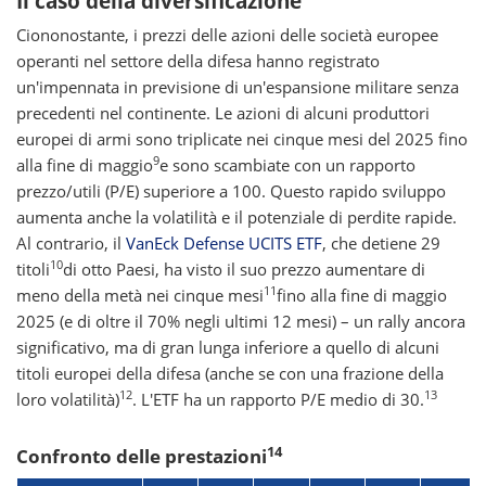
Il caso della diversificazione
Ciononostante, i prezzi delle azioni delle società europee
operanti nel settore della difesa hanno registrato
un'impennata in previsione di un'espansione militare senza
precedenti nel continente. Le azioni di alcuni produttori
europei di armi sono triplicate nei cinque mesi del 2025 fino
9
alla fine di maggio
e sono scambiate con un rapporto
prezzo/utili (P/E) superiore a 100. Questo rapido sviluppo
aumenta anche la volatilità e il potenziale di perdite rapide.
Al contrario, il
VanEck Defense UCITS ETF
, che detiene 29
10
titoli
di otto Paesi, ha visto il suo prezzo aumentare di
11
meno della metà nei cinque mesi
fino alla fine di maggio
2025 (e di oltre il 70% negli ultimi 12 mesi) – un rally ancora
significativo, ma di gran lunga inferiore a quello di alcuni
titoli europei della difesa (anche se con una frazione della
12
13
loro volatilità)
. L'ETF ha un rapporto P/E medio di 30.
14
Confronto delle prestazioni