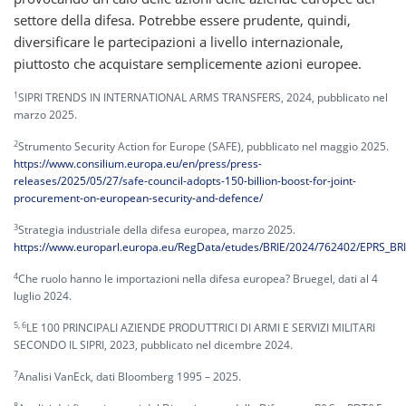
settore della difesa. Potrebbe essere prudente, quindi,
diversificare le partecipazioni a livello internazionale,
piuttosto che acquistare semplicemente azioni europee.
1
SIPRI TRENDS IN INTERNATIONAL ARMS TRANSFERS, 2024, pubblicato nel
marzo 2025.
2
Strumento Security Action for Europe (SAFE), pubblicato nel maggio 2025.
https://www.consilium.europa.eu/en/press/press-
releases/2025/05/27/safe-council-adopts-150-billion-boost-for-joint-
procurement-on-european-security-and-defence/
3
Strategia industriale della difesa europea, marzo 2025.
https://www.europarl.europa.eu/RegData/etudes/BRIE/2024/762402/EPRS_BR
4
Che ruolo hanno le importazioni nella difesa europea? Bruegel, dati al 4
luglio 2024.
5, 6
LE 100 PRINCIPALI AZIENDE PRODUTTRICI DI ARMI E SERVIZI MILITARI
SECONDO IL SIPRI, 2023, pubblicato nel dicembre 2024.
7
Analisi VanEck, dati Bloomberg 1995 – 2025.
8