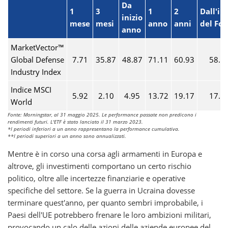
Da
1
3
1
2
Dall'ini
inizio
mese
mesi
anno
anni
del Fo
anno
MarketVector™
Global Defense
7.71
35.87
48.87
71.11
60.93
58.1
Industry Index
Indice MSCI
5.92
2.10
4.95
13.72
19.17
17.9
World
Fonte: Morningstar, al 31 maggio 2025. Le performance passate non predicono i
rendimenti futuri. L'ETF è stato lanciato il 31 marzo 2023.
*I periodi inferiori a un anno rappresentano la performance cumulativa.
**I periodi superiori a un anno sono annualizzati.
Mentre è in corso una corsa agli armamenti in Europa e
altrove, gli investimenti comportano un certo rischio
politico, oltre alle incertezze finanziarie e operative
specifiche del settore. Se la guerra in Ucraina dovesse
terminare quest'anno, per quanto sembri improbabile, i
Paesi dell'UE potrebbero frenare le loro ambizioni militari,
provocando un calo delle azioni delle aziende europee del