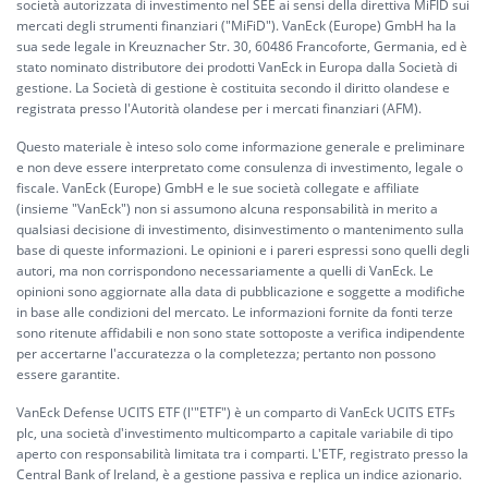
società autorizzata di investimento nel SEE ai sensi della direttiva MiFID sui
mercati degli strumenti finanziari ("MiFiD"). VanEck (Europe) GmbH ha la
sua sede legale in Kreuznacher Str. 30, 60486 Francoforte, Germania, ed è
stato nominato distributore dei prodotti VanEck in Europa dalla Società di
gestione. La Società di gestione è costituita secondo il diritto olandese e
registrata presso l'Autorità olandese per i mercati finanziari (AFM).
Questo materiale è inteso solo come informazione generale e preliminare
e non deve essere interpretato come consulenza di investimento, legale o
fiscale. VanEck (Europe) GmbH e le sue società collegate e affiliate
(insieme "VanEck") non si assumono alcuna responsabilità in merito a
qualsiasi decisione di investimento, disinvestimento o mantenimento sulla
base di queste informazioni. Le opinioni e i pareri espressi sono quelli degli
autori, ma non corrispondono necessariamente a quelli di VanEck. Le
opinioni sono aggiornate alla data di pubblicazione e soggette a modifiche
in base alle condizioni del mercato. Le informazioni fornite da fonti terze
sono ritenute affidabili e non sono state sottoposte a verifica indipendente
per accertarne l'accuratezza o la completezza; pertanto non possono
essere garantite.
VanEck Defense UCITS ETF (l'"ETF") è un comparto di VanEck UCITS ETFs
plc, una società d'investimento multicomparto a capitale variabile di tipo
aperto con responsabilità limitata tra i comparti. L'ETF, registrato presso la
Central Bank of Ireland, è a gestione passiva e replica un indice azionario.