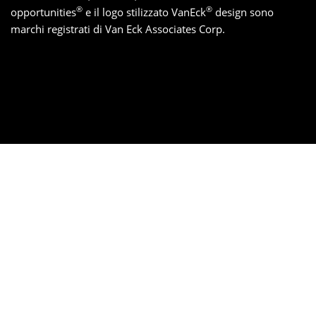
®
®
opportunities
e il logo stilizzato VanEck
design sono
marchi registrati di Van Eck Associates Corp.