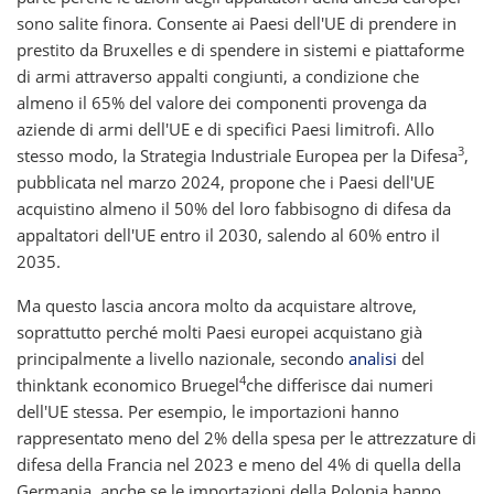
sono salite finora. Consente ai Paesi dell'UE di prendere in
prestito da Bruxelles e di spendere in sistemi e piattaforme
di armi attraverso appalti congiunti, a condizione che
almeno il 65% del valore dei componenti provenga da
aziende di armi dell'UE e di specifici Paesi limitrofi. Allo
3
stesso modo, la Strategia Industriale Europea per la Difesa
,
pubblicata nel marzo 2024, propone che i Paesi dell'UE
acquistino almeno il 50% del loro fabbisogno di difesa da
appaltatori dell'UE entro il 2030, salendo al 60% entro il
2035.
Ma questo lascia ancora molto da acquistare altrove,
soprattutto perché molti Paesi europei acquistano già
principalmente a livello nazionale, secondo
analisi
del
4
thinktank economico Bruegel
che differisce dai numeri
dell'UE stessa. Per esempio, le importazioni hanno
rappresentato meno del 2% della spesa per le attrezzature di
difesa della Francia nel 2023 e meno del 4% di quella della
Germania, anche se le importazioni della Polonia hanno