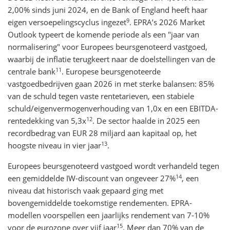
2,00% sinds juni 2024, en de Bank of England heeft haar
9
eigen versoepelingscyclus ingezet
. EPRA’s 2026 Market
Outlook typeert de komende periode als een "jaar van
normalisering" voor Europees beursgenoteerd vastgoed,
waarbij de inflatie terugkeert naar de doelstellingen van de
11
centrale bank
. Europese beursgenoteerde
vastgoedbedrijven gaan 2026 in met sterke balansen: 85%
van de schuld tegen vaste rentetarieven, een stabiele
schuld/eigenvermogenverhouding van 1,0x en een EBITDA-
12
rentedekking van 5,3x
. De sector haalde in 2025 een
recordbedrag van EUR 28 miljard aan kapitaal op, het
13
hoogste niveau in vier jaar
.
Europees beursgenoteerd vastgoed wordt verhandeld tegen
14
een gemiddelde IW-discount van ongeveer 27%
, een
niveau dat historisch vaak gepaard ging met
bovengemiddelde toekomstige rendementen. EPRA-
modellen voorspellen een jaarlijks rendement van 7-10%
15
voor de eurozone over vijf jaar
. Meer dan 70% van de