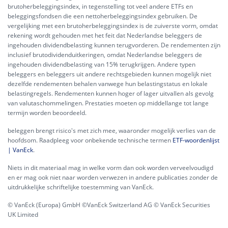
brutoherbeleggingsindex, in tegenstelling tot veel andere ETFs en
beleggingsfondsen die een nettoherbeleggingsindex gebruiken. De
vergelijking met een brutoherbeleggingsindex is de zuiverste vorm, omdat
rekening wordt gehouden met het feit dat Nederlandse beleggers de
ingehouden dividendbelasting kunnen terugvorderen. De rendementen zijn
inclusief brutodividenduitkeringen, omdat Nederlandse beleggers de
ingehouden dividendbelasting van 15% terugkrijgen. Andere typen
beleggers en beleggers uit andere rechtsgebieden kunnen mogelijk niet
dezelfde rendementen behalen vanwege hun belastingstatus en lokale
belastingregels. Rendementen kunnen hoger of lager uitvallen als gevolg
van valutaschommelingen. Prestaties moeten op middellange tot lange
termijn worden beoordeeld.
beleggen brengt risico's met zich mee, waaronder mogelijk verlies van de
hoofdsom. Raadpleeg voor onbekende technische termen
ETF-woordenlijst
| VanEck
.
Niets in dit materiaal mag in welke vorm dan ook worden verveelvoudigd
en er mag ook niet naar worden verwezen in andere publicaties zonder de
uitdrukkelijke schriftelijke toestemming van VanEck.
© VanEck (Europa) GmbH ©VanEck Switzerland AG © VanEck Securities
UK Limited