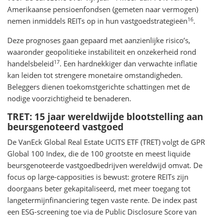
Amerikaanse pensioenfondsen (gemeten naar vermogen)
16
nemen inmiddels REITs op in hun vastgoedstrategieën
.
Deze prognoses gaan gepaard met aanzienlijke risico’s,
waaronder geopolitieke instabiliteit en onzekerheid rond
17
handelsbeleid
. Een hardnekkiger dan verwachte inflatie
kan leiden tot strengere monetaire omstandigheden.
Beleggers dienen toekomstgerichte schattingen met de
nodige voorzichtigheid te benaderen.
TRET: 15 jaar wereldwijde blootstelling aan
beursgenoteerd vastgoed
De VanEck Global Real Estate UCITS ETF (TRET) volgt de GPR
Global 100 Index, die de 100 grootste en meest liquide
beursgenoteerde vastgoedbedrijven wereldwijd omvat. De
focus op large-capposities is bewust: grotere REITs zijn
doorgaans beter gekapitaliseerd, met meer toegang tot
langetermijnfinanciering tegen vaste rente. De index past
een ESG-screening toe via de Public Disclosure Score van