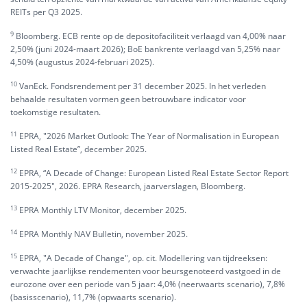
REITs per Q3 2025.
9
Bloomberg. ECB rente op de depositofaciliteit verlaagd van 4,00% naar
2,50% (juni 2024-maart 2026); BoE bankrente verlaagd van 5,25% naar
4,50% (augustus 2024-februari 2025).
10
VanEck. Fondsrendement per 31 december 2025. In het verleden
behaalde resultaten vormen geen betrouwbare indicator voor
toekomstige resultaten.
11
EPRA, "2026 Market Outlook: The Year of Normalisation in European
Listed Real Estate”, december 2025.
12
EPRA, “A Decade of Change: European Listed Real Estate Sector Report
2015-2025", 2026. EPRA Research, jaarverslagen, Bloomberg.
13
EPRA Monthly LTV Monitor, december 2025.
14
EPRA Monthly NAV Bulletin, november 2025.
15
EPRA, "A Decade of Change", op. cit. Modellering van tijdreeksen:
verwachte jaarlijkse rendementen voor beursgenoteerd vastgoed in de
eurozone over een periode van 5 jaar: 4,0% (neerwaarts scenario), 7,8%
(basisscenario), 11,7% (opwaarts scenario).