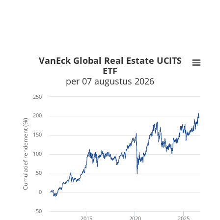
x
x
VanEck Global Real Estate UCITS
ETF
per 07 augustus 2026
250
200
Cumulatief rendement (%)
150
100
50
0
-50
2015
2020
2025