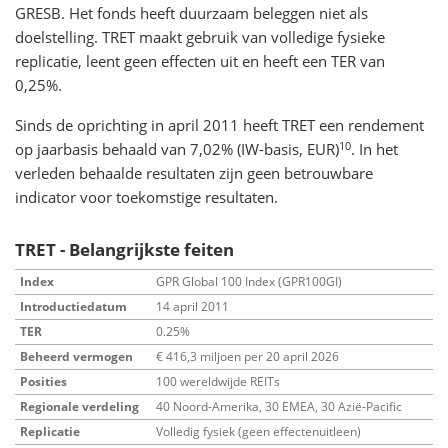
GRESB. Het fonds heeft duurzaam beleggen niet als
doelstelling. TRET maakt gebruik van volledige fysieke
replicatie, leent geen effecten uit en heeft een TER van
0,25%.
Sinds de oprichting in april 2011 heeft TRET een rendement
10
op jaarbasis behaald van 7,02% (IW-basis, EUR)
. In het
verleden behaalde resultaten zijn geen betrouwbare
indicator voor toekomstige resultaten.
TRET - Belangrijkste feiten
Index
GPR Global 100 Index (GPR100GI)
Introductiedatum
14 april 2011
TER
0.25%
Beheerd vermogen
€ 416,3 miljoen per 20 april 2026
Posities
100 wereldwijde REITs
Regionale verdeling
40 Noord-Amerika, 30 EMEA, 30 Azië-Pacific
Replicatie
Volledig fysiek (geen effectenuitleen)