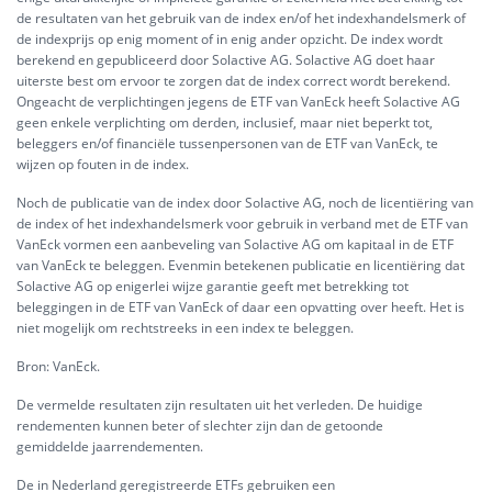
de resultaten van het gebruik van de index en/of het indexhandelsmerk of
de indexprijs op enig moment of in enig ander opzicht. De index wordt
berekend en gepubliceerd door Solactive AG. Solactive AG doet haar
uiterste best om ervoor te zorgen dat de index correct wordt berekend.
Ongeacht de verplichtingen jegens de ETF van VanEck heeft Solactive AG
geen enkele verplichting om derden, inclusief, maar niet beperkt tot,
beleggers en/of financiële tussenpersonen van de ETF van VanEck, te
wijzen op fouten in de index.
Noch de publicatie van de index door Solactive AG, noch de licentiëring van
de index of het indexhandelsmerk voor gebruik in verband met de ETF van
VanEck vormen een aanbeveling van Solactive AG om kapitaal in de ETF
van VanEck te beleggen. Evenmin betekenen publicatie en licentiëring dat
Solactive AG op enigerlei wijze garantie geeft met betrekking tot
beleggingen in de ETF van VanEck of daar een opvatting over heeft. Het is
niet mogelijk om rechtstreeks in een index te beleggen.
Bron: VanEck.
De vermelde resultaten zijn resultaten uit het verleden. De huidige
rendementen kunnen beter of slechter zijn dan de getoonde
gemiddelde jaarrendementen.
De in Nederland geregistreerde ETFs gebruiken een