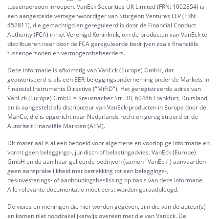
tussenpersoon inroepen. VanEck Securities UK Limited (FRN: 1002854) is
een aangestelde vertegenwoordiger van Sturgeon Ventures LLP (FRN:
452811), die gemachtigd en gereguleerd is door de Financial Conduct
Authority (FCA) in het Verenigd Koninkrijk, om de producten van VanEck te
distribueren naar door de FCA gereguleerde bedrijven zoals financiële
tussenpersonen en vermogensbeheerders.
Deze informatie is afkomstig van VanEck (Europe) GmbH, dat
geautoriseerd is als een EER-beleggingsonderneming onder de Markets in
Financial Instruments Directive ("MiFiD"). Het geregistreerde adres van
VanEck (Europe) GmbH is Kreuznacher Str. 30, 60486 Frankfurt, Duitsland,
en is aangesteld als distributeur van VanEck-producten in Europa door de
ManCo, die is opgericht naar Nederlands recht en geregistreerd bij de
Autoriteit Financiële Markten (AFM).
Dit materiaal is alleen bedoeld voor algemene en voorlopige informatie en
vormt geen beleggings-, juridisch of belastingadvies. VanEck (Europe)
GmbH en de aan haar gelieerde bedrijven (samen "VanEck") aanvaarden
geen aansprakelijkheid met betrekking tot een beleggings-,
desinvesterings- of aanhoudingsbeslissing op basis van deze informatie.
Alle relevante documentatie moet eerst worden geraadpleegd.
De visies en meningen die hier worden gegeven, zijn die van de auteur(s)
en komen niet noodzakelijkerwijs overeen met die van VanEck. De