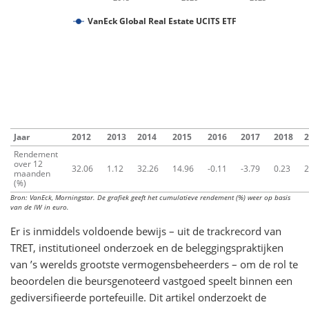
VanEck Global Real Estate UCITS ETF
Jaar
2012
2013
2014
2015
2016
2017
2018
2
Rendement
over 12
32.06
1.12
32.26
14.96
-0.11
-3.79
0.23
2
maanden
(%)
Bron: VanEck, Morningstar. De grafiek geeft het cumulatieve rendement (%) weer op basis
van de IW in euro.
Er is inmiddels voldoende bewijs – uit de trackrecord van
TRET, institutioneel onderzoek en de beleggingspraktijken
van ’s werelds grootste vermogensbeheerders – om de rol te
beoordelen die beursgenoteerd vastgoed speelt binnen een
gediversifieerde portefeuille. Dit artikel onderzoekt de