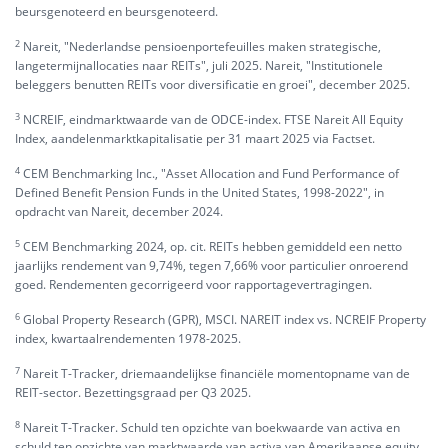
beursgenoteerd en beursgenoteerd.
2
Nareit, "Nederlandse pensioenportefeuilles maken strategische,
langetermijnallocaties naar REITs", juli 2025. Nareit, "Institutionele
beleggers benutten REITs voor diversificatie en groei", december 2025.
3
NCREIF, eindmarktwaarde van de ODCE-index. FTSE Nareit All Equity
Index, aandelenmarktkapitalisatie per 31 maart 2025 via Factset.
4
CEM Benchmarking Inc., "Asset Allocation and Fund Performance of
Defined Benefit Pension Funds in the United States, 1998-2022", in
opdracht van Nareit, december 2024.
5
CEM Benchmarking 2024, op. cit. REITs hebben gemiddeld een netto
jaarlijks rendement van 9,74%, tegen 7,66% voor particulier onroerend
goed. Rendementen gecorrigeerd voor rapportagevertragingen.
6
Global Property Research (GPR), MSCI. NAREIT index vs. NCREIF Property
index, kwartaalrendementen 1978-2025.
7
Nareit T-Tracker, driemaandelijkse financiële momentopname van de
REIT-sector. Bezettingsgraad per Q3 2025.
8
Nareit T-Tracker. Schuld ten opzichte van boekwaarde van activa en
schuld ten opzichte van marktwaarde van activa van Amerikaanse equity