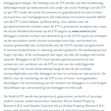
beleggingsstrategie. De holdings van de ETF worden op elke handelsdag
bekendgemaakt op www.vaneck.com onder de sectie Holdings van de ETF
en per PCF onder de sectie Documents en gepubliceerd via een of meer
leveranciers van marktgegevens. De indicatieve intrinsieke waarde (iNAV)
van de ETF is beschikbaar op Bloomberg. Voor details over de
gereglementeerde markten waar de ETF is genoteerd, verwijzen wij u naar
de sectie Handelsinformatie op de ETF-pagina op
www.vaneck.com
.
Beleggers moeten rechten van deelneming in de UCITS kopen en verkopen
op de secundaire markt via een tussenpersoon (bijv. een broker) en
kunnen gewoonlijk niet rechtstreeks aan de UCITS worden terugverkocht.
Er kunnen brokerkosten in rekening worden gebracht. De aankoopprijs kan
hoger zijn dan, of de verkoopprijs kan lager zijn dan de huidige intrinsieke
waarde. Beleggen in de ETF moet worden geïnterpreteerd als het
verwerven van aandelen van de ETF en niet van de onderliggende
bezittingen. De fiscale behandeling hangt af van de persoonlijke
omstandigheden van elke belegger en kan na verloop van tijd variëren. De
ManCo kan de marketing van de ETF in een of meer rechtsgebieden
beëindigen. De samenvatting van de rechten van beleggers is in het Engels
beschikbaar op:
samenvatting-van-beleggersrechten.pdf.
De VanEck ETF wordt niet gesponsord, gepromoot, verkocht of op enige
andere manier ondersteund door Solactive AG en Global Property
Research B.V. noch bieden Solactive AG en Global Property Research B.V.
enige uitdrukkelijke of impliciete garantie of zekerheid met betrekking tot