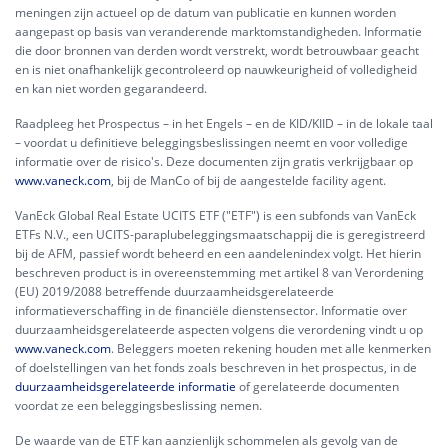
meningen zijn actueel op de datum van publicatie en kunnen worden
aangepast op basis van veranderende marktomstandigheden. Informatie
die door bronnen van derden wordt verstrekt, wordt betrouwbaar geacht
en is niet onafhankelijk gecontroleerd op nauwkeurigheid of volledigheid
en kan niet worden gegarandeerd.
Raadpleeg het Prospectus – in het Engels – en de KID/KIID – in de lokale taal
– voordat u definitieve beleggingsbeslissingen neemt en voor volledige
informatie over de risico's. Deze documenten zijn gratis verkrijgbaar op
www.vaneck.com
, bij de ManCo of bij de aangestelde facility agent.
VanEck Global Real Estate UCITS ETF ("ETF") is een subfonds van VanEck
ETFs N.V., een UCITS-paraplubeleggingsmaatschappij die is geregistreerd
bij de AFM, passief wordt beheerd en een aandelenindex volgt. Het hierin
beschreven product is in overeenstemming met artikel 8 van Verordening
(EU) 2019/2088 betreffende duurzaamheidsgerelateerde
informatieverschaffing in de financiële dienstensector. Informatie over
duurzaamheidsgerelateerde aspecten volgens die verordening vindt u op
www.vaneck.com
. Beleggers moeten rekening houden met alle kenmerken
of doelstellingen van het fonds zoals beschreven in het prospectus, in de
duurzaamheidsgerelateerde informatie
of gerelateerde documenten
voordat ze een beleggingsbeslissing nemen.
De waarde van de ETF kan aanzienlijk schommelen als gevolg van de