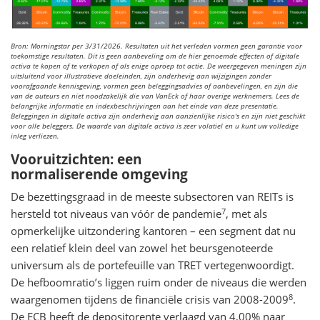
Bron: Morningstar per 3/31/2026. Resultaten uit het verleden vormen geen garantie voor
toekomstige resultaten. Dit is geen aanbeveling om de hier genoemde effecten of digitale
activa te kopen of te verkopen of als enige oproep tot actie. De weergegeven meningen zijn
uitsluitend voor illustratieve doeleinden, zijn onderhevig aan wijzigingen zonder
voorafgaande kennisgeving, vormen geen beleggingsadvies of aanbevelingen, en zijn die
van de auteurs en niet noodzakelijk die van VanEck of haar overige werknemers. Lees de
belangrijke informatie en indexbeschrijvingen aan het einde van deze presentatie.
Beleggingen in digitale activa zijn onderhevig aan aanzienlijke risico's en zijn niet geschikt
voor alle beleggers. De waarde van digitale activa is zeer volatiel en u kunt uw volledige
inleg verliezen.
Vooruitzichten: een
normaliserende omgeving
De bezettingsgraad in de meeste subsectoren van REITs is
7
hersteld tot niveaus van vóór de pandemie
, met als
opmerkelijke uitzondering kantoren – een segment dat nu
een relatief klein deel van zowel het beursgenoteerde
universum als de portefeuille van TRET vertegenwoordigt.
De hefboomratio’s liggen ruim onder de niveaus die werden
8
waargenomen tijdens de financiële crisis van 2008-2009
.
De ECB heeft de depositorente verlaagd van 4,00% naar