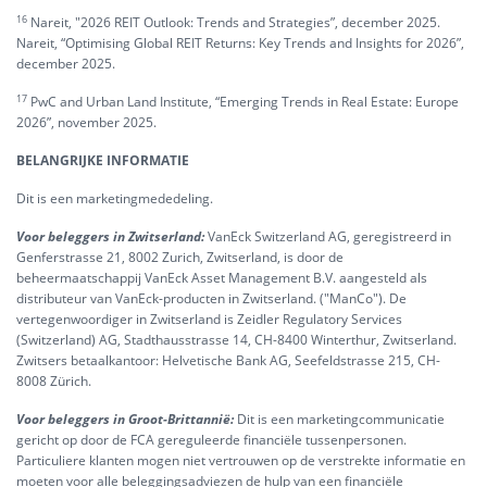
16
Nareit, "2026 REIT Outlook: Trends and Strategies”, december 2025.
Nareit, “Optimising Global REIT Returns: Key Trends and Insights for 2026”,
december 2025.
17
PwC and Urban Land Institute, “Emerging Trends in Real Estate: Europe
2026”, november 2025.
BELANGRIJKE INFORMATIE
Dit is een marketingmededeling.
Voor beleggers in Zwitserland:
VanEck Switzerland AG, geregistreerd in
Genferstrasse 21, 8002 Zurich, Zwitserland, is door de
beheermaatschappij VanEck Asset Management B.V. aangesteld als
distributeur van VanEck-producten in Zwitserland. ("ManCo"). De
vertegenwoordiger in Zwitserland is Zeidler Regulatory Services
(Switzerland) AG, Stadthausstrasse 14, CH-8400 Winterthur, Zwitserland.
Zwitsers betaalkantoor: Helvetische Bank AG, Seefeldstrasse 215, CH-
8008 Zürich.
Voor beleggers in Groot-Brittannië:
Dit is een marketingcommunicatie
gericht op door de FCA gereguleerde financiële tussenpersonen.
Particuliere klanten mogen niet vertrouwen op de verstrekte informatie en
moeten voor alle beleggingsadviezen de hulp van een financiële