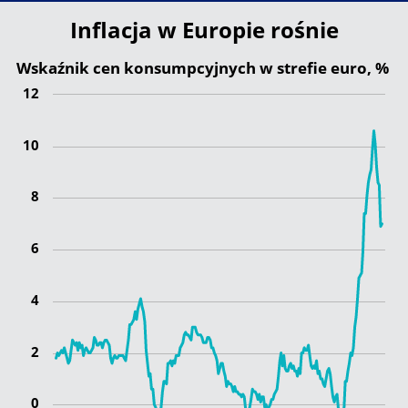
Inflacja w Europie rośnie
Wskaźnik cen konsumpcyjnych w strefie euro, %
12
10
8
6
4
2
0