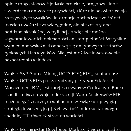
opinie mogą stanowić jedynie projekcje, prognozy i inne
stwierdzenia dotyczące przyszłości, które nie odzwierciedlają
rzeczywistych wyników. Informacje pochodzące ze źródeł
trzecich uważa się za wiarygodne, ale nie zostały one
poddane niezależnej weryfikacji, a więc nie można
zagwarantować ich dokładności ani kompletności. Wszystkie
wymienione wskaźniki odnoszą się do typowych sektorów
rynkowych i ich wyników. Nie jest możliwe inwestowanie
bezpośrednio w indeks.
VanEck S&P Global Mining UCITS ETF („ETF”), subfundusz
VanEck UCITS ETFs plc, zarządzany przez VanEck Asset
Management B.V., jest zarejestrowany w Centralnym Banku
Irlandii i odwzorowuje indeks akcji. Wartość aktywów ETF
może ulegać znacznym wahaniom w związku z przyjętą
strategią inwestycyjną. Jeżeli wartość indeksu bazowego
spadnie, ETF również straci na wartości.
VanEck Morningstar Developed Markets Dividend Leaders