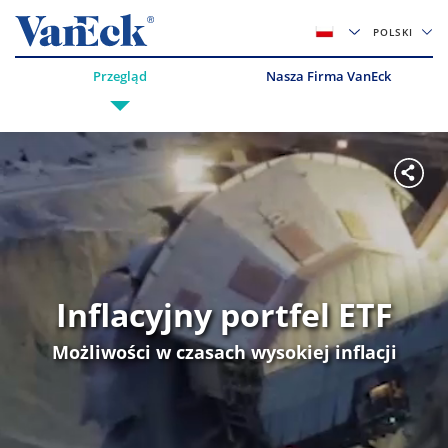
POLSKI
Przegląd
Nasza Firma VanEck
Inflacyjny portfel ETF
Możliwości w czasach wysokiej inflacji