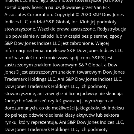
Indices LLC i/lub jego podmiotów stowarzyszonych, który
został objęty licencją na użytkowanie przez Van Eck
Associates Corporation. Copyright © 2020 S&P Dow Jones
Indices LLC, oddział S&P Global, Inc. i/lub jej podmioty
stowarzyszone. Wszelkie prawa zastrzeżone. Redystrybucja
lub powielanie w całości lub w części bez pisemnej zgody
S&P Dow Jones Indices LLC jest zabronione. Więcej
informacji na temat indeksów S&P Dow Jones Indices LLC
można znaleźć na stronie www.spdji.com. S&P® jest
zastrzeżonym znakiem towarowym S&P Global, a Dow
Jones® jest zastrzeżonym znakiem towarowym Dow Jones
Trademark Holdings LLC. Ani S&P Dow Jones Indices LLC,
Dow Jones Trademark Holdings LLC, ich podmioty
stowarzyszone, ani zewnętrzni licencjodawcy nie składają
żadnych oświadczeń czy też gwarancji, wyraźnych ani
dorozumianych, co do możliwości jakiegokolwiek indeksu
do pełnego odzwierciedlenia klasy aktywów lub sektora
rynku, który reprezentują. Ani S&P Dow Jones Indices LLC,
Dow Jones Trademark Holdings LLC, ich podmioty