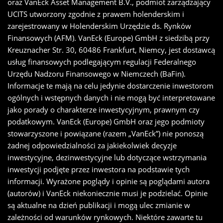
oraz VanEck Asset Management B.V., podmiot zarządzający
UCITS utworzony zgodnie z prawem holenderskim i
zarejestrowany w Holenderskim Urzędzie ds. Rynków
Finansowych (AFM). VanEck (Europe) GmbH z siedzibą przy
Kreuznacher Str. 30, 60486 Frankfurt, Niemcy, jest dostawcą
usług finansowych podlegającym regulacji Federalnego
Urzędu Nadzoru Finansowego w Niemczech (BaFin).
Informacje te mają na celu jedynie dostarczenie inwestorom
ogólnych i wstępnych danych i nie mogą być interpretowane
jako porady o charakterze inwestycyjnym, prawnym czy
podatkowym. VanEck (Europe) GmbH oraz jego podmioty
stowarzyszone i powiązane (razem „VanEck”) nie ponoszą
żadnej odpowiedzialności za jakiekolwiek decyzje
inwestycyjne, dezinwestycyjne lub dotyczące wstrzymania
inwestycji podjęte przez inwestora na podstawie tych
informacji. Wyrażone poglądy i opinie są poglądami autora
(autorów) i VanEck niekoniecznie musi je podzielać. Opinie
są aktualne na dzień publikacji i mogą ulec zmianie w
zależności od warunków rynkowych. Niektóre zawarte tu