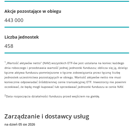
Akcje pozostające w obiegu
443 000
Liczba jednostek
458
1
„Wartość aktywów netto” (NAV) wszystkich ETF-ów jest ustalana na koniec każdego
dnia roboczego i przedstawia wartość jednej jednostki funduszu; oblicza się ją, dzieląc
łączne aktywa funduszu pomniejszone o łączne zobowiązania przez łączną liczbę
jednostek uczestnictwa pozostających w obiegu. Wartość aktywów netto nie musi
koniecznie odpowiadać śróddziennej cenie transakcyjnej ETF. Inwestorzy nie powinni
oczekiwać, że będą mogli kupować lub sprzedawać jednostki funduszu w cenie NAV.
2
Data rozpoczęcia działalności funduszu przed wejściem na giełdę.
Zarządzanie i dostawcy usług
na dzień 05 sie 2026