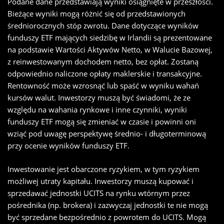
Podane dane przedstawiają wyniki osiągnięte w przeszłości.
Bieżące wyniki mogą różnić się od przedstawionych
średniorocznych stóp zwrotu. Dane dotyczące wyników
funduszy ETF mających siedzibę w Irlandii są prezentowane
na podstawie Wartości Aktywów Netto, w Walucie Bazowej,
z reinwestowanym dochodem netto, bez opłat. Zostaną
odpowiednio naliczone opłaty maklerskie i transakcyjne.
Rentowność może wzrosnąć lub spaść w wyniku wahań
kursów walut. Inwestorzy muszą być świadomi, że ze
względu na wahania rynkowe i inne czynniki, wyniki
funduszy ETF mogą się zmieniać w czasie i powinni oni
wziąć pod uwagę perspektywę średnio- i długoterminową
przy ocenie wyników funduszy ETF.
Inwestowanie jest obarczone ryzykiem, w tym ryzykiem
możliwej utraty kapitału. Inwestorzy muszą kupować i
sprzedawać jednostki UCITS na rynku wtórnym przez
pośrednika (np. brokera) i zazwyczaj jednostki te nie mogą
być sprzedane bezpośrednio z powrotem do UCITS. Mogą