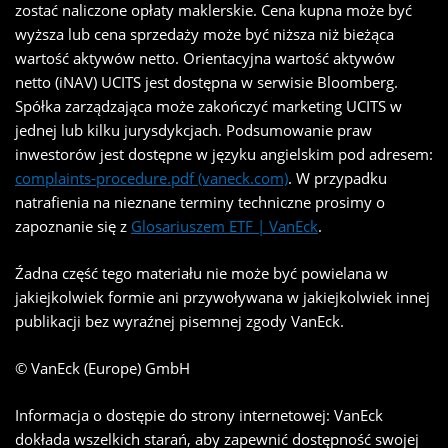
zostać naliczone opłaty maklerskie. Cena kupna może być
wyższa lub cena sprzedaży może być niższa niż bieżąca
wartość aktywów netto. Orientacyjna wartość aktywów
netto (iNAV) UCITS jest dostępna w serwisie Bloomberg.
Spółka zarządzająca może zakończyć marketing UCITS w
jednej lub kilku jurysdykcjach. Podsumowanie praw
inwestorów jest dostępne w języku angielskim pod adresem:
complaints-procedure.pdf (vaneck.com)
. W przypadku
natrafienia na nieznane terminy techniczne prosimy o
zapoznanie się z
Glosariuszem ETF | VanEck
.
Źadna część tego materiału nie może być powielana w
jakiejkolwiek formie ani przywoływana w jakiejkolwiek innej
publikacji bez wyraźnej pisemnej zgody VanEck.
© VanEck (Europe) GmbH
Informacja o dostępie do strony internetowej: VanEck
dokłada wszelkich starań, aby zapewnić dostępność swojej