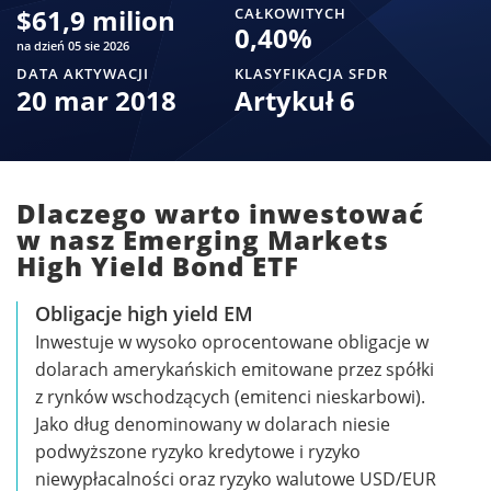
$
61,9 milion
CAŁKOWITYCH
0,40
%
na dzień 05 sie 2026
DATA AKTYWACJI
KLASYFIKACJA SFDR
20 mar 2018
Artykuł 6
Dlaczego warto inwestować
w nasz Emerging Markets
High Yield Bond ETF
Obligacje high yield EM
Inwestuje w wysoko oprocentowane obligacje w
dolarach amerykańskich emitowane przez spółki
z rynków wschodzących (emitenci nieskarbowi).
Jako dług denominowany w dolarach niesie
podwyższone ryzyko kredytowe i ryzyko
niewypłacalności oraz ryzyko walutowe USD/EUR