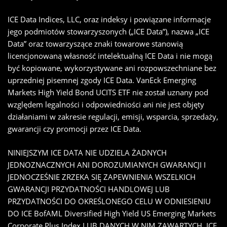
ICE Data Indices, LLC, oraz indeksy i powiązane informacje
jego podmiotów stowarzyszonych („ICE Data”), nazwa „ICE
Data” oraz towarzyszące znaki towarowe stanowią
licencjonowaną własność intelektualną ICE Data i nie mogą
być kopiowane, wykorzystywane ani rozpowszechniane bez
uprzedniej pisemnej zgody ICE Data. VanEck Emerging
Markets High Yield Bond UCITS ETF nie został uznany pod
względem legalności i odpowiedniości ani nie jest objęty
działaniami w zakresie regulacji, emisji, wsparcia, sprzedaży,
gwarancji czy promocji przez ICE Data.
NINIEJSZYM ICE DATA NIE UDZIELA ŻADNYCH
JEDNOZNACZNYCH ANI DOROZUMIANYCH GWARANCJI I
JEDNOCZEŚNIE ZRZEKA SIĘ ZAPEWNIENIA WSZELKICH
GWARANCJI PRZYDATNOŚCI HANDLOWEJ LUB
PRZYDATNOŚCI DO OKREŚLONEGO CELU W ODNIESIENIU
DO ICE BofAML Diversified High Yield US Emerging Markets
Corporate Plus Index LUB DANYCH W NIM ZAWARTYCH. ICE