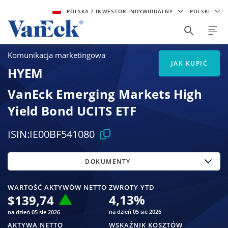
POLSKA
/ INWESTOR INDYWIDUALNY
POLSKI
Komunikacja marketingowa
JAK KUPIĆ
HYEM
VanEck Emerging Markets High
Yield Bond UCITS ETF
ISIN:
IE00BF541080
DOKUMENTY
WARTOŚĆ AKTYWÓW NETTO
ZWROTY YTD
4,13
%
$
139,74
na dzień 05 sie 2026
na dzień 05 sie 2026
AKTYWA NETTO
WSKAŹNIK KOSZTÓW