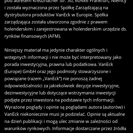
pod adresem Kreuznacher Str. 30, 60486 Frankfurt, Niemcy
i została wyznaczona przez Spółkę Zarządzającą na
dystrybutora produktów VanEck w Europie. Spółka
zarządzająca została utworzona zgodnie z prawem
holenderskim i zarejestrowana w holenderskim urzędzie ds.
rynków finansowych (AFM).
Niniejszy materiał ma jedynie charakter ogólnych i
wstępnych informacji i nie może być interpretowany jako
porada inwestycyjna, prawna lub podatkowa. VanEck
(Europe) GmbH oraz jego podmioty stowarzyszone i
powiązane (razem „VanEck”) nie ponoszą żadnej
odpowiedzialności za jakiekolwiek decyzje inwestycyjne,
dezinwestycyjne lub dotyczące wstrzymania inwestycji
podjęte przez inwestora na podstawie tych informacji.
Wyrażone poglądy i opinie są poglądami autora (autorów) i
VanEck niekoniecznie musi je podzielać. Opinie są aktualne
na dzień publikacji i mogą ulec zmianie w zależności od
warunków rynkowych. Informacje dostarczane przez źródła