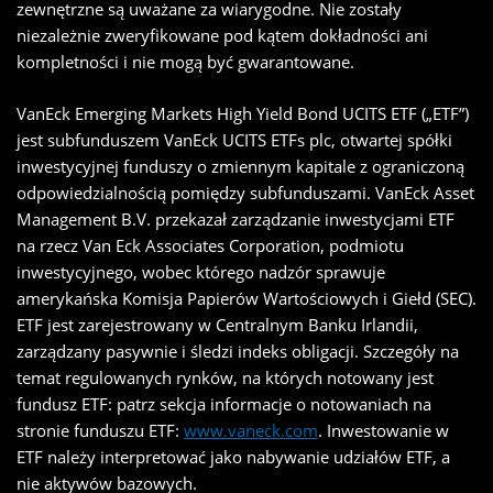
zewnętrzne są uważane za wiarygodne. Nie zostały
niezależnie zweryfikowane pod kątem dokładności ani
kompletności i nie mogą być gwarantowane.
VanEck Emerging Markets High Yield Bond UCITS ETF („ETF”)
jest subfunduszem VanEck UCITS ETFs plc, otwartej spółki
inwestycyjnej funduszy o zmiennym kapitale z ograniczoną
odpowiedzialnością pomiędzy subfunduszami. VanEck Asset
Management B.V. przekazał zarządzanie inwestycjami ETF
na rzecz Van Eck Associates Corporation, podmiotu
inwestycyjnego, wobec którego nadzór sprawuje
amerykańska Komisja Papierów Wartościowych i Giełd (SEC).
ETF jest zarejestrowany w Centralnym Banku Irlandii,
zarządzany pasywnie i śledzi indeks obligacji. Szczegóły na
temat regulowanych rynków, na których notowany jest
fundusz ETF: patrz sekcja informacje o notowaniach na
stronie funduszu ETF:
www.vaneck.com
. Inwestowanie w
ETF należy interpretować jako nabywanie udziałów ETF, a
nie aktywów bazowych.