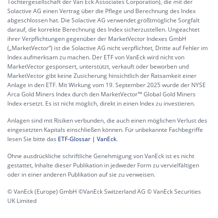
Tochtergesellschaft der Van Eck Associates Corporation), die mit der
Solactive AG einen Vertrag über die Pflege und Berechnung des Index
abgeschlossen hat. Die Solactive AG verwendet größtmögliche Sorgfalt
darauf, die korrekte Berechnung des Index sicherzustellen. Ungeachtet
ihrer Verpflichtungen gegenüber der MarketVector Indexes GmbH
(„MarketVector“) ist die Solactive AG nicht verpflichtet, Dritte auf Fehler im
Index aufmerksam zu machen. Der ETF von VanEck wird nicht von
MarketVector gesponsert, unterstützt, verkauft oder beworben und
MarketVector gibt keine Zusicherung hinsichtlich der Ratsamkeit einer
Anlage in den ETF. Mit Wirkung vom 19. September 2025 wurde der NYSE
Arca Gold Miners Index durch den MarketVector™ Global Gold Miners
Index ersetzt. Es ist nicht möglich, direkt in einen Index zu investieren.
Anlagen sind mit Risiken verbunden, die auch einen möglichen Verlust des
eingesetzten Kapitals einschließen können. Für unbekannte Fachbegriffe
lesen Sie bitte das
ETF-Glossar | VanEck
.
Ohne ausdrückliche schriftliche Genehmigung von VanEck ist es nicht
gestattet, Inhalte dieser Publikation in jedweder Form zu vervielfältigen
oder in einer anderen Publikation auf sie zu verweisen.
© VanEck (Europe) GmbH ©VanEck Switzerland AG © VanEck Securities
UK Limited