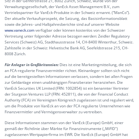
Sitz in der Genferstrasse 21, 8002 Zürich, Schweiz, wurde von der
Verwaltungsgesellschaft, der VanEck Asset Management B.V., zum
Vertriebspartner für VanEck-Produkte in der Schweiz ernannt. (“ManCo”).
Der aktuelle Verkaufsprospekt, die Satzung, das Basisinformationsblatt
sowie die Jahres- und Halbjahresberichte sind auf unserer Website
www.vaneck.com
verfügbar oder können kostenlos von der Schweizer
Vertretung unter folgender Adresse bezogen werden: Zeidler Regulatory
Services (Schweiz) AG, Stadthausstrasse 14, CH-8400 Winterthur, Schweiz.
Zahlstelle in der Schweiz: Helvetische Bank AG, Seefeldstrasse 215, CH-
8008 Zürich.
Für Anleger in Großbritannien:
Dies ist eine Marketingmitteilung, die sich
an FCA-regulierte Finanzvermittler richtet. Kleinanleger sollten sich nicht
auf die bereitgestellten Informationen verlassen, sondern bei allen Fragen
zur Geldanlage einen unabhängigen Finanzberater heranziehen. Die
VanEck Securities UK Limited (FRN: 1002854) ist ein benannter Vertreter
der Sturgeon Ventures LLP (FRN: 452811), die von der Financial Conduct
Authority (FCA) im Vereinigten Königreich zugelassen ist und reguliert wird,
um die Produkte von VanEck an von der FCA regulierte Unternehmen wie
Finanzvermittler und Vermögensverwalter zu vertreiben.
Diese Informationen stammen von der VanEck (Europe) GmbH, einer
gemäß der Richtlinie über Märkte für Finanzinstrumente („MiFID")
zugelassenen Wertpapierfirma im EWR. Die VanEck (Europe) GmbH hat