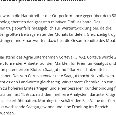
dex waren die Haupttreiber der Outperformance gegenüber dem S
logiebereich den grössten relativen Einfluss hatte. Das
 trug ebenfalls massgeblich zur Wertentwicklung bei, da drei
r größten Beitragsleister des Monats landeten. Gleichzeitig trug
tungen und Finanzwerten dazu bei, die Gesamtrendite des Moat
anuar stand das Agrarunternehmen Corteva (CTVA). Corteva wurde
eit führender Anbieter auf den Märkten für Premium-Saatgut und
s an patentiertem Biotech-Saatgut und Pflanzenschutzmitteln
ichnet. Das von Corteva entwickelte Saatgut macht Nutzpflanzen
cht es den Landwirten gleichzeitig, wirksamere Chemikalien zur
h zu höheren Ernteerträgen und einer besseren Kundenbindung f
nats um fast 15% zu, nachdem mehrere Analysten, darunter Citig
ziele erhöht hatten. Morningstar schätzt den Fair Value der Cort
dass wachsende Saatgutgewinne und eine Erholung im Bereich
n werden.