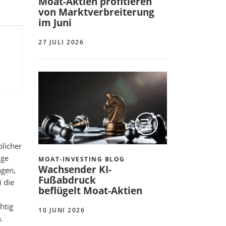
Moat-Aktien profitieren
von Marktverbreiterung
im Juni
27 JULI 2026
blicher
nge
MOAT-INVESTING BLOG
Wachsender KI-
ngen,
Fußabdruck
 die
beflügelt Moat-Aktien
htig
10 JUNI 2026
.