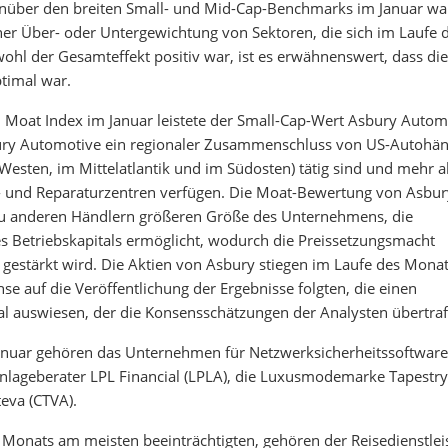
über den breiten Small- und Mid-Cap-Benchmarks im Januar wa
iner Über- oder Untergewichtung von Sektoren, die sich im Laufe 
hl der Gesamteffekt positiv war, ist es erwähnenswert, dass die
timal war.
 Moat Index im Januar leistete der Small-Cap-Wert Asbury Autom
bury Automotive ein regionaler Zusammenschluss von US-Autohän
 Westen, im Mittelatlantik und im Südosten) tätig sind und mehr a
 und Reparaturzentren verfügen. Die Moat-Bewertung von Asbur
 zu anderen Händlern größeren Größe des Unternehmens, die
es Betriebskapitals ermöglicht, wodurch die Preissetzungsmacht
gestärkt wird. Die Aktien von Asbury stiegen im Laufe des Mona
e auf die Veröffentlichung der Ergebnisse folgten, die einen
l auswiesen, der die Konsensschätzungen der Analysten übertraf
 Januar gehören das Unternehmen für Netzwerksicherheitssoftware
nlageberater LPL Financial (LPLA), die Luxusmodemarke Tapestry
eva (CTVA).
 Monats am meisten beeinträchtigten, gehören der Reisedienstlei