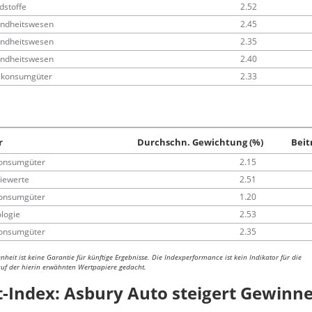
dstoffe
2.52
ndheitswesen
2.45
ndheitswesen
2.35
ndheitswesen
2.40
skonsumgüter
2.33
r
Durchschn. Gewichtung (%)
Beit
onsumgüter
2.15
riewerte
2.51
onsumgüter
1.20
logie
2.53
onsumgüter
2.35
heit ist keine Garantie für künftige Ergebnisse. Die Indexperformance ist kein Indikator für die
uf der hierin erwähnten Wertpapiere gedacht.
Index: Asbury Auto steigert Gewinn