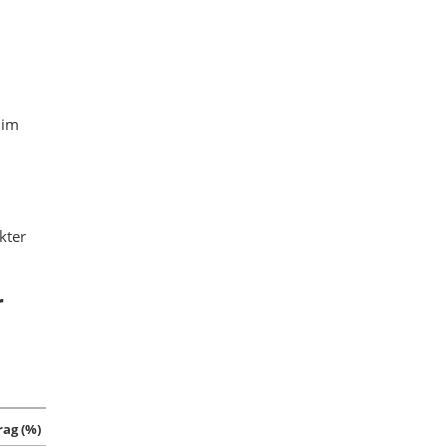
,
 im
kter
r
rag (%)