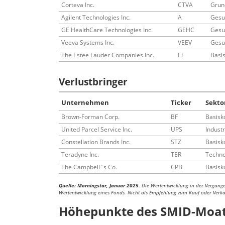
Corteva Inc.
CTVA
Grun
Agilent Technologies Inc.
A
Gesu
GE HealthCare Technologies Inc.
GEHC
Gesu
Veeva Systems Inc.
VEEV
Gesu
The Estee Lauder Companies Inc.
EL
Basi
Verlustbringer
Unternehmen
Ticker
Sekto
Brown-Forman Corp.
BF
Basisk
United Parcel Service Inc.
UPS
Indust
Constellation Brands Inc.
STZ
Basisk
Teradyne Inc.
TER
Techno
The Campbell`s Co.
CPB
Basisk
Quelle: Morningstar, Januar 2025
. Die Wertentwicklung in der Vergangen
Wertentwicklung eines Fonds. Nicht als Empfehlung zum Kauf oder Verka
Höhepunkte des SMID-Moat-