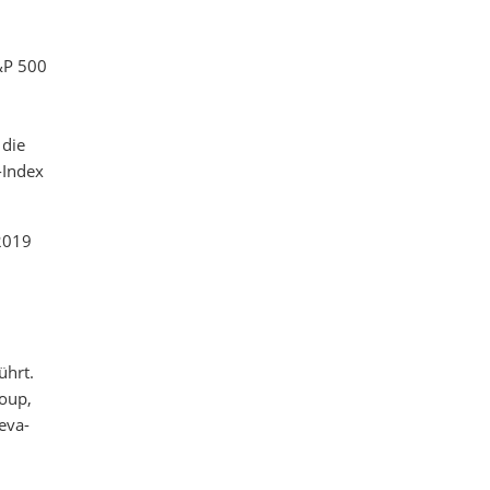
&P 500
 die
-Index
 2019
ührt.
roup,
eva-