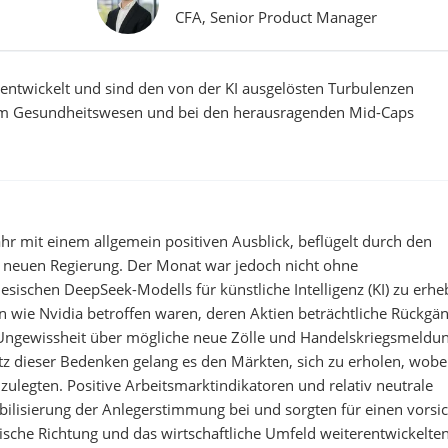
CFA, Senior Product Manager
 entwickelt und sind den von der KI ausgelösten Turbulenzen
im Gesundheitswesen und bei den herausragenden Mid-Caps
hr mit einem allgemein positiven Ausblick, beflügelt durch den
r neuen Regierung. Der Monat war jedoch nicht ohne
ischen DeepSeek-Modells für künstliche Intelligenz (KI) zu erhe
en wie Nvidia betroffen waren, deren Aktien beträchtliche Rückgä
r Ungewissheit über mögliche neue Zölle und Handelskriegsmeldu
z dieser Bedenken gelang es den Märkten, sich zu erholen, wobei
zulegten. Positive Arbeitsmarktindikatoren und relativ neutrale
ilisierung der Anlegerstimmung bei und sorgten für einen vorsic
itische Richtung und das wirtschaftliche Umfeld weiterentwickelten