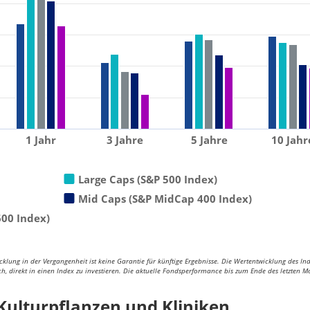
1 Jahr
3 Jahre
5 Jahre
10 Jahr
Large Caps (S&P 500 Index)
Mid Caps (S&P MidCap 400 Index)
600 Index)
klung in der Vergangenheit ist keine Garantie für künftige Ergebnisse. Die Wertentwicklung des Ind
ch, direkt in einen Index zu investieren. Die aktuelle Fondsperformance bis zum Ende des letzten Mo
 Kulturpflanzen und Kliniken