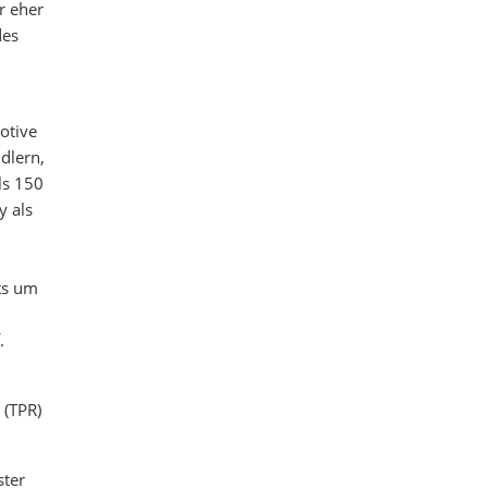
r eher
des
otive
dlern,
ls 150
y als
ts um
.
 (TPR)
ster