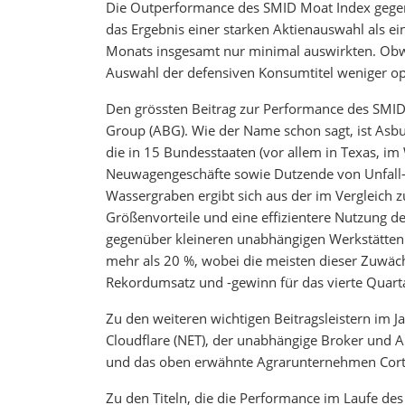
Die Outperformance des SMID Moat Index gegen
das Ergebnis einer starken Aktienauswahl als e
Monats insgesamt nur minimal auswirkten. Obwo
Auswahl der defensiven Konsumtitel weniger op
Den grössten Beitrag zur Performance des SMID
Group (ABG). Wie der Name schon sagt, ist As
die in 15 Bundesstaaten (vor allem in Texas, im
Neuwagengeschäfte sowie Dutzende von Unfall-
Wassergraben ergibt sich aus der im Vergleich
Größenvorteile und eine effizientere Nutzung d
gegenüber kleineren unabhängigen Werkstätten 
mehr als 20 %, wobei die meisten dieser Zuwächs
Rekordumsatz und -gewinn für das vierte Quarta
Zu den weiteren wichtigen Beitragsleistern im
Cloudflare (NET), der unabhängige Broker und A
und das oben erwähnte Agrarunternehmen Cort
Zu den Titeln, die die Performance im Laufe des