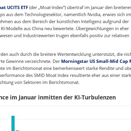
at UCITS ETF
(der „Moat-Index“) übertraf im Januar den breitere
s aus dem Technologiesektor, namentlich Nvidia, erwies sich im
nehmen aus dem Bereich der künstlichen Intelligenz aufgrund der
e KI-Modelle aus China neu bewertete. Übergewichtungen in eher
esen und Industriewerten trugen ebenfalls positiv zur relativen
den auch durch die breitere Wertentwicklung unterstützt, die nic
rte Gewinne verzeichnete. Der
Morningstar US Small-Mid Cap
ete im Berichtsmonat eine bemerkenswert starke Rendite und übe
erformance des SMID Moat Index resultierte eher aus einer star
ichtung von Sektoren im Berichtsmonat.
ce im Januar inmitten der KI-Turbulenzen