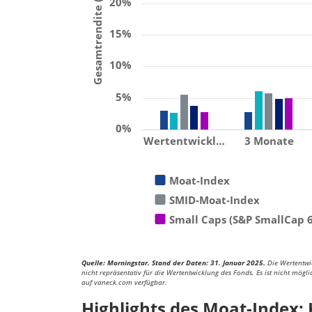
Gesamtrendite (%)
20%
15%
10%
5%
0%
Wertentwickl…
3 Monate
Moat-Index
SMID-Moat-Index
Small Caps (S&P SmallCap 
Quelle: Morningstar. Stand der Daten: 31. Januar 2025.
Die Wertentwic
nicht repräsentativ für die Wertentwicklung des Fonds. Es ist nicht mögli
auf vaneck.com verfügbar.
Highlights des Moat-Index: