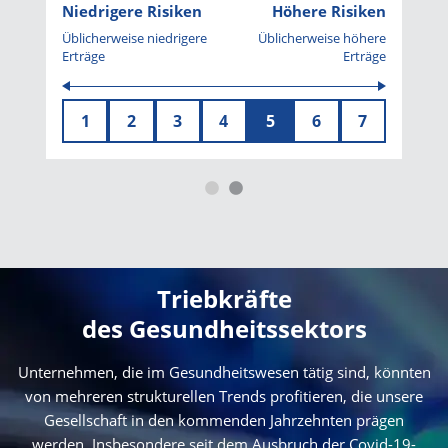
Niedrigere Risiken
Höhere Risiken
Üblicherweise niedrigere
Üblicherweise höhere
Erträge
Erträge
1
2
3
4
5
6
7
Triebkräfte
des Gesundheitssektors
Unternehmen, die im Gesundheitswesen tätig sind, könnten
von mehreren strukturellen Trends profitieren, die unsere
Gesellschaft in den kommenden Jahrzehnten prägen
werden. Insbesondere seit dem Ausbruch der Covid-19-