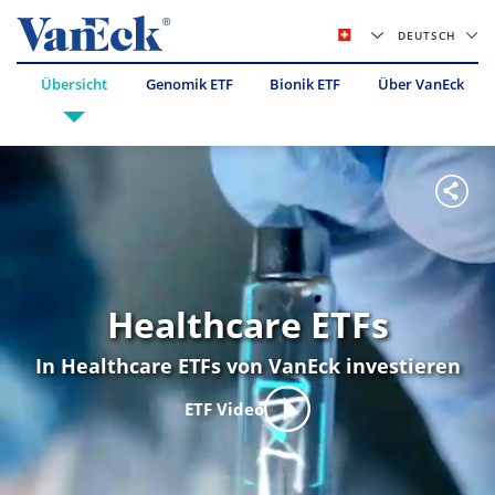
DEUTSCH
Übersicht
Genomik ETF
Bionik ETF
Über VanEck
Healthcare ETFs
In Healthcare ETFs von VanEck investieren
ETF Video