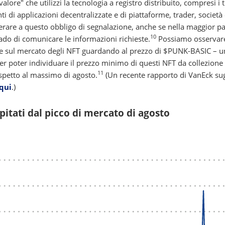
lore" che utilizzi la tecnologia a registro distribuito, compresi i 
ti di applicazioni decentralizzate e di piattaforme, trader, società
perare a questo obbligo di segnalazione, anche se nella maggior pa
10
grado di comunicare le informazioni richieste.
Possiamo osservar
ale sul mercato degli NFT guardando al prezzo di $PUNK-BASIC – u
r poter individuare il prezzo minimo di questi NFT da collezione
11
spetto al massimo di agosto.
(Un recente rapporto di VanEck su
 qui
.)
ipitati dal picco di mercato di agosto