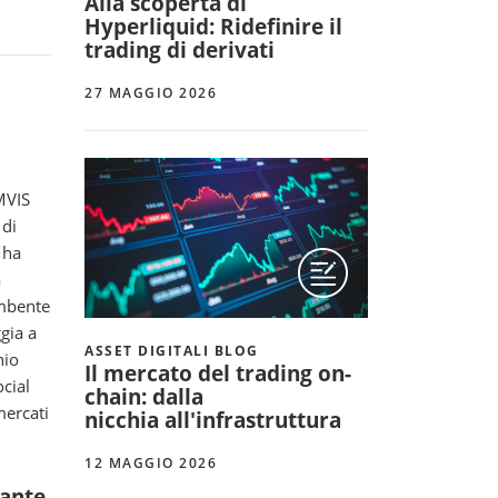
Alla scoperta di
Hyperliquid: Ridefinire il
trading di derivati
27 MAGGIO 2026
'MVIS
 di
 ha
a
ombente
gia a
ASSET DIGITALI BLOG
hio
Il mercato del trading on-
ocial
chain: dalla
mercati
nicchia all'infrastruttura
12 MAGGIO 2026
rante