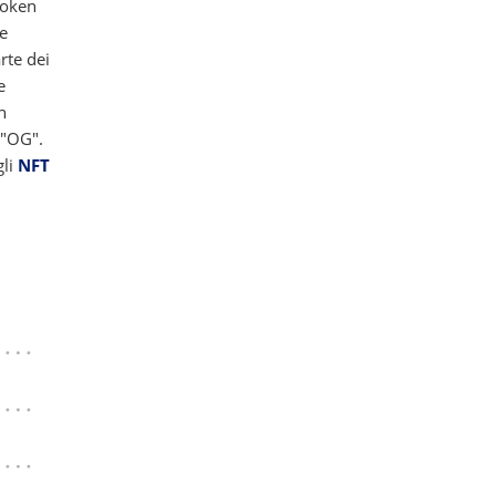
token
 e
rte dei
e
n
 "OG".
gli
NFT