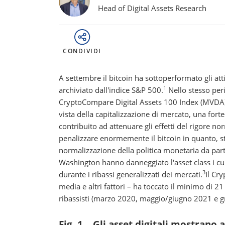
Head of Digital Assets Research
CONDIVIDI
A settembre il bitcoin ha sottoperformato gli atti
1
archiviato dall'indice S&P 500.
Nello stesso peri
CryptoCompare Digital Assets 100 Index (MVDA)
vista della capitalizzazione di mercato, una fort
contribuito ad attenuare gli effetti del rigore no
penalizzare enormemente il bitcoin in quanto, s
normalizzazione della politica monetaria da part
Washington hanno danneggiato l'asset class i cui r
3
durante i ribassi generalizzati dei mercati.
Il Cr
media e altri fattori – ha toccato il minimo di 2
ribassisti (marzo 2020, maggio/giugno 2021 e gra
Fig. 1 – Gli asset digitali mostran