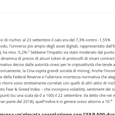
vi di rischio: al 23 settembre il calo era del 7,3% contro -1,55%
odo, l'universo più ampio degli asset digitali, rappresentato dall
2
, ha reso -5,2%.
Sebbene l'impatto sia stato moderato dal punto
e dinamica di prezzo di alcuni token di protocolli di smart contract
rmativo deciso dalle autorità cinesi per le criptoattività che tende 
toricamente, la Cina ospita grandi società di mining. Anche l'inc
e della Federal Reserve e l'ulteriore incertezza normativa che aleg
itorni sono strettamente correlati con quelli di altri attivi di risc
ypto Fear & Greed Index – che incorpora volatilità, sentiment dei s
1 punti (su una scala da 0 a 100) il 22 settembre. Va detto che nei 
4
n parte del 2018), quell'indice è in genere sceso attorno a 10.
o ancora un'elevata correlazione con l'S&P 500 du