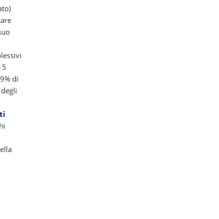
ato)
tare
 suo
lessivi
15
79% di
 degli
ti
hi
ella