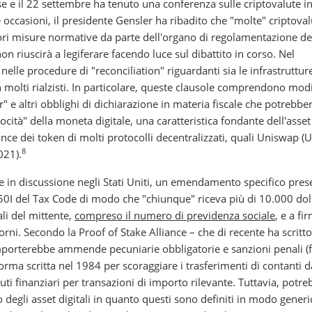
 e il 22 settembre ha tenuto una conferenza sulle criptovalute in
occasioni, il presidente Gensler ha ribadito che "molte" criptoval
iori misure normative da parte dell'organo di regolamentazione de
non riuscirà a legiferare facendo luce sul dibattito in corso. Nel
e nelle procedure di "reconciliation" riguardanti sia le infrastrutture
 molti rialzisti. In particolare, queste clausole comprendono mod
er" e altri obblighi di dichiarazione in materia fiscale che potrebbe
ocità" della moneta digitale, una caratteristica fondante dell'asset
mance dei token di molti protocolli decentralizzati, quali Uniswap (U
8
021).
ale in discussione negli Stati Uniti, un emendamento specifico pres
50I del Tax Code di modo che "chiunque" riceva più di 10.000 doll
ali del mittente,
compreso il numero di previdenza sociale
, e a fi
rni. Secondo la Proof of Stake Alliance – che di recente ha scritt
mporterebbe ammende pecuniarie obbligatorie e sanzioni penali (f
rma scritta nel 1984 per scoraggiare i trasferimenti di contanti d
uti finanziari per transazioni di importo rilevante. Tuttavia, potr
to degli asset digitali in quanto questi sono definiti in modo generi