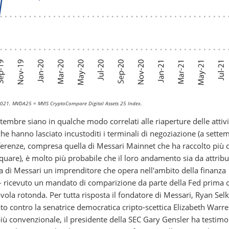
/2021. MVDA25 = MVIS CryptoCompare Digital Assets 25 Index.
ttembre siano in qualche modo correlati alle riaperture delle attivi
che hanno lasciato incustoditi i terminali di negoziazione (a sette
ferenze, compresa quella di Messari Mainnet che ha raccolto più 
uare), è molto più probabile che il loro andamento sia da attribui
 di Messari un imprenditore che opera nell'ambito della finanza
 – ricevuto un mandato di comparizione da parte della Fed prima 
vola rotonda. Per tutta risposta il fondatore di Messari, Ryan Selk
ato contro la senatrice democratica cripto-scettica Elizabeth Warre
iù convenzionale, il presidente della SEC Gary Gensler ha testimo