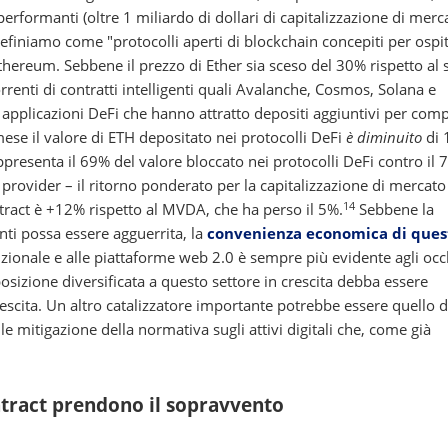
 performanti (oltre 1 miliardo di dollari di capitalizzazione di merc
efiniamo come "protocolli aperti di blockchain concepiti per ospi
 Ethereum. Sebbene il prezzo di Ether sia sceso del 30% rispetto al
enti di contratti intelligenti quali Avalanche, Cosmos, Solana e
pplicazioni DeFi che hanno attratto depositi aggiuntivi per comp
 mese il valore di ETH depositato nei protocolli DeFi
è diminuito
di 
presenta il 69% del valore bloccato nei protocolli DeFi contro il 
provider – il ritorno ponderato per la capitalizzazione di mercato
14
tract è +12% rispetto al MVDA, che ha perso il 5%.
Sebbene la
enti possa essere agguerrita, la
convenienza economica di ques
dizionale e alle piattaforme web 2.0 è sempre più evidente agli occ
sizione diversificata a questo settore in crescita debba essere
crescita. Un altro catalizzatore importante potrebbe essere quello d
 mitigazione della normativa sugli attivi digitali che, come già
ontract prendono il sopravvento