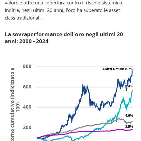
valore e offre una copertura contro il rischio sistemico.
Inoltre, negli ultimi 20 anni, l'oro ha superato le asset
class tradizionali.
La sovraperformance dell'oro negli ultimi 20
anni: 2000 - 2024
800
Anlzd Return 8.7%
Anlzd Return 8.7%
Ritorno cumulativo (indicizzato a
600
7.4%
7.4%
100)
400
4.0%
4.0%
200
2.5%
2.5%