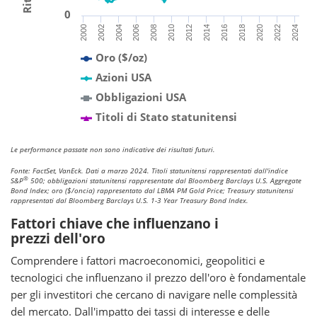
0
2024
2000
2002
2020
2022
2016
2018
2012
2014
2008
2010
2004
2006
Oro ($/oz)
Azioni USA
Obbligazioni USA
Titoli di Stato statunitensi
Le performance passate non sono indicative dei risultati futuri.
Fonte: FactSet, VanEck. Dati a marzo 2024. Titoli statunitensi rappresentati dall'indice
®
S&P
500; obbligazioni statunitensi rappresentate dal Bloomberg Barclays U.S. Aggregate
Bond Index; oro ($/oncia) rappresentato dal LBMA PM Gold Price; Treasury statunitensi
rappresentati dal Bloomberg Barclays U.S. 1-3 Year Treasury Bond Index.
Fattori chiave che influenzano i
prezzi dell'oro
Comprendere i fattori macroeconomici, geopolitici e
tecnologici che influenzano il prezzo dell'oro è fondamentale
per gli investitori che cercano di navigare nelle complessità
del mercato. Dall'impatto dei tassi di interesse e delle