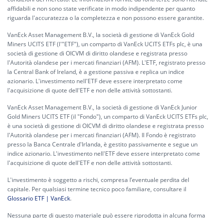
affidabili e non sono state verificate in modo indipendente per quanto
riguarda l'accuratezza o la completezza e non possono essere garantite.
VanEck Asset Management B.V., la società di gestione di VanEck Gold
Miners UCITS ETF (l'"ETF"), un comparto di VanEck UCITS ETFs plc, è una
società di gestione di OICVM di diritto olandese e registrata presso
l'Autorità olandese per i mercati finanziari (AFM). L'ETF, registrato presso
la Central Bank of Ireland, è a gestione passiva e replica un indice
azionario. L'investimento nell'ETF deve essere interpretato come
l'acquisizione di quote dell'ETF e non delle attività sottostanti.
VanEck Asset Management B.V., la società di gestione di VanEck Junior
Gold Miners UCITS ETF (il "Fondo"), un comparto di VanEck UCITS ETFs plc,
è una società di gestione di OICVM di diritto olandese e registrata presso
l'Autorità olandese per i mercati finanziari (AFM). Il Fondo è registrato
presso la Banca Centrale d'Irlanda, è gestito passivamente e segue un
indice azionario. L'investimento nell'ETF deve essere interpretato come
l'acquisizione di quote dell'ETF e non delle attività sottostanti.
L'investimento è soggetto a rischi, compresa l’eventuale perdita del
capitale. Per qualsiasi termine tecnico poco familiare, consultare il
Glossario ETF | VanEck
.
Nessuna parte di questo materiale può essere riprodotta in alcuna forma