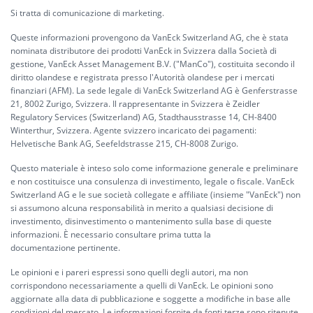
Si tratta di comunicazione di marketing.
Queste informazioni provengono da VanEck Switzerland AG, che è stata
nominata distributore dei prodotti VanEck in Svizzera dalla Società di
gestione, VanEck Asset Management B.V. ("ManCo"), costituita secondo il
diritto olandese e registrata presso l'Autorità olandese per i mercati
finanziari (AFM). La sede legale di VanEck Switzerland AG è Genferstrasse
21, 8002 Zurigo, Svizzera. Il rappresentante in Svizzera è Zeidler
Regulatory Services (Switzerland) AG, Stadthausstrasse 14, CH-8400
Winterthur, Svizzera. Agente svizzero incaricato dei pagamenti:
Helvetische Bank AG, Seefeldstrasse 215, CH-8008 Zurigo.
Questo materiale è inteso solo come informazione generale e preliminare
e non costituisce una consulenza di investimento, legale o fiscale. VanEck
Switzerland AG e le sue società collegate e affiliate (insieme "VanEck") non
si assumono alcuna responsabilità in merito a qualsiasi decisione di
investimento, disinvestimento o mantenimento sulla base di queste
informazioni. È necessario consultare prima tutta la
documentazione pertinente.
Le opinioni e i pareri espressi sono quelli degli autori, ma non
corrispondono necessariamente a quelli di VanEck. Le opinioni sono
aggiornate alla data di pubblicazione e soggette a modifiche in base alle
condizioni del mercato. Le informazioni fornite da fonti terze sono ritenute