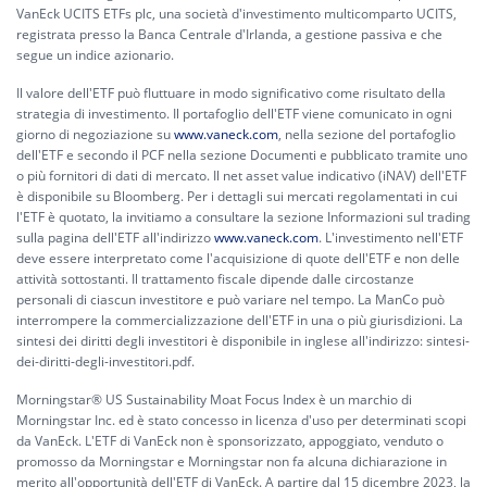
VanEck UCITS ETFs plc, una società d'investimento multicomparto UCITS,
registrata presso la Banca Centrale d'Irlanda, a gestione passiva e che
segue un indice azionario.
Il valore dell'ETF può fluttuare in modo significativo come risultato della
strategia di investimento. Il portafoglio dell'ETF viene comunicato in ogni
giorno di negoziazione su
www.vaneck.com
, nella sezione del portafoglio
dell'ETF e secondo il PCF nella sezione Documenti e pubblicato tramite uno
o più fornitori di dati di mercato. Il net asset value indicativo (iNAV) dell'ETF
è disponibile su Bloomberg. Per i dettagli sui mercati regolamentati in cui
l'ETF è quotato, la invitiamo a consultare la sezione Informazioni sul trading
sulla pagina dell'ETF all'indirizzo
www.vaneck.com
. L'investimento nell'ETF
deve essere interpretato come l'acquisizione di quote dell'ETF e non delle
attività sottostanti. Il trattamento fiscale dipende dalle circostanze
personali di ciascun investitore e può variare nel tempo. La ManCo può
interrompere la commercializzazione dell'ETF in una o più giurisdizioni. La
sintesi dei diritti degli investitori è disponibile in inglese all'indirizzo:
sintesi-
dei-diritti-degli-investitori.pdf.
Morningstar® US Sustainability Moat Focus Index è un marchio di
Morningstar Inc. ed è stato concesso in licenza d'uso per determinati scopi
da VanEck. L'ETF di VanEck non è sponsorizzato, appoggiato, venduto o
promosso da Morningstar e Morningstar non fa alcuna dichiarazione in
merito all'opportunità dell'ETF di VanEck. A partire dal 15 dicembre 2023, la