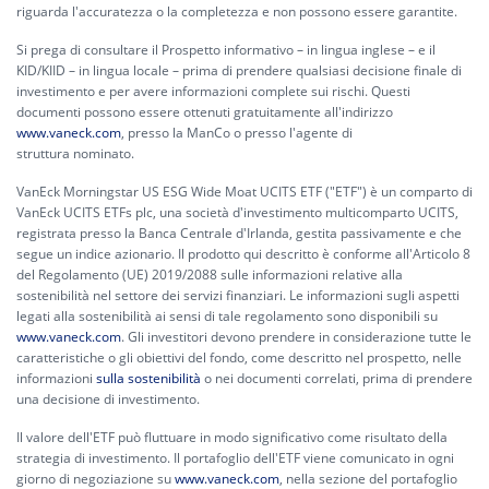
riguarda l'accuratezza o la completezza e non possono essere garantite.
Si prega di consultare il Prospetto informativo – in lingua inglese – e il
KID/KIID – in lingua locale – prima di prendere qualsiasi decisione finale di
investimento e per avere informazioni complete sui rischi. Questi
documenti possono essere ottenuti gratuitamente all'indirizzo
www.vaneck.com
, presso la ManCo o presso l'agente di
struttura nominato.
VanEck Morningstar US ESG Wide Moat UCITS ETF ("ETF") è un comparto di
VanEck UCITS ETFs plc, una società d'investimento multicomparto UCITS,
registrata presso la Banca Centrale d'Irlanda, gestita passivamente e che
segue un indice azionario. Il prodotto qui descritto è conforme all'Articolo 8
del Regolamento (UE) 2019/2088 sulle informazioni relative alla
sostenibilità nel settore dei servizi finanziari. Le informazioni sugli aspetti
legati alla sostenibilità ai sensi di tale regolamento sono disponibili su
www.vaneck.com
. Gli investitori devono prendere in considerazione tutte le
caratteristiche o gli obiettivi del fondo, come descritto nel prospetto, nelle
informazioni
sulla sostenibilità
o nei documenti correlati, prima di prendere
una decisione di investimento.
Il valore dell'ETF può fluttuare in modo significativo come risultato della
strategia di investimento. Il portafoglio dell'ETF viene comunicato in ogni
giorno di negoziazione su
www.vaneck.com
, nella sezione del portafoglio