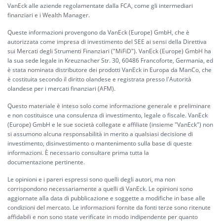
VanEck alle aziende regolamentate dalla FCA, come gli intermediari
finanziari e i Wealth Manager.
Queste informazioni provengono da VanEck (Europe) GmbH, che è
autorizzata come impresa di investimento del SEE ai sensi della Direttiva
sui Mercati degli Strumenti Finanziari ("MiFiD"). VanEck (Europe) GmbH ha
la sua sede legale in Kreuznacher Str. 30, 60486 Francoforte, Germania, ed
è stata nominata distributore dei prodotti VanEck in Europa da ManCo, che
è costituita secondo il diritto olandese e registrata presso l'Autorità
olandese per i mercati finanziari (AFM).
Questo materiale è inteso solo come informazione generale e preliminare
e non costituisce una consulenza di investimento, legale o fiscale. VanEck
(Europe) GmbH e le sue società collegate e affiliate (insieme "VanEck") non
si assumono alcuna responsabilità in merito a qualsiasi decisione di
investimento, disinvestimento o mantenimento sulla base di queste
informazioni. È necessario consultare prima tutta la
documentazione pertinente.
Le opinioni e i pareri espressi sono quelli degli autori, ma non
corrispondono necessariamente a quelli di VanEck. Le opinioni sono
aggiornate alla data di pubblicazione e soggette a modifiche in base alle
condizioni del mercato. Le informazioni fornite da fonti terze sono ritenute
affidabili e non sono state verificate in modo indipendente per quanto