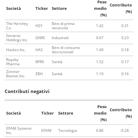
Peso
Contributo
Società
Ticker
Settore
medio
(%)
(%)
The Hershey
Beni di prima
HSY
1.42
0.31
Co.
necessità
Generac
GNRC
Industriali
0.67
0.23
Holdings Inc.
Beni di consumo
Hasbro Inc.
HAS
1.49
0.18
discrezionali
Royalty
RPRX
Sanità
1.52
0.17
Pharma
Zimmer
ZBH
Sanità
1.19
0.16
Biomet Inc.
Contributi negativi
Peso
Contributo
Società
Ticker
Settore
medio
(%)
(%)
EPAM Systems
EPAM
Tecnologia
0.86
-0.28
Inc.