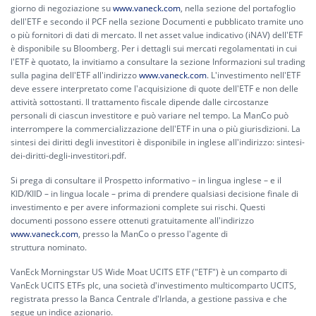
giorno di negoziazione su
www.vaneck.com
, nella sezione del portafoglio
dell'ETF e secondo il PCF nella sezione Documenti e pubblicato tramite uno
o più fornitori di dati di mercato. Il net asset value indicativo (iNAV) dell'ETF
è disponibile su Bloomberg. Per i dettagli sui mercati regolamentati in cui
l'ETF è quotato, la invitiamo a consultare la sezione Informazioni sul trading
sulla pagina dell'ETF all'indirizzo
www.vaneck.com
. L'investimento nell'ETF
deve essere interpretato come l'acquisizione di quote dell'ETF e non delle
attività sottostanti. Il trattamento fiscale dipende dalle circostanze
personali di ciascun investitore e può variare nel tempo. La ManCo può
interrompere la commercializzazione dell'ETF in una o più giurisdizioni. La
sintesi dei diritti degli investitori è disponibile in inglese all'indirizzo:
sintesi-
dei-diritti-degli-investitori.pdf.
Si prega di consultare il Prospetto informativo – in lingua inglese – e il
KID/KIID – in lingua locale – prima di prendere qualsiasi decisione finale di
investimento e per avere informazioni complete sui rischi. Questi
documenti possono essere ottenuti gratuitamente all'indirizzo
www.vaneck.com
, presso la ManCo o presso l'agente di
struttura nominato.
VanEck Morningstar US Wide Moat UCITS ETF ("ETF") è un comparto di
VanEck UCITS ETFs plc, una società d'investimento multicomparto UCITS,
registrata presso la Banca Centrale d'Irlanda, a gestione passiva e che
segue un indice azionario.