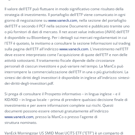
Il valore dell'ETF può fluttuare in modo significativo come risultato della
strategia di investimento. Il portafoglio dell'ETF viene comunicato in ogni
giorno di negoziazione su
www.vaneck.com
, nella sezione del portafoglio
dell'ETF e secondo il PCF nella sezione Documenti e pubblicato tramite uno
o più fornitori di dati di mercato. Il net asset value indicativo (iNAV) dell'ETF
è disponibile su Bloomberg. Per i dettagli sui mercati regolamentati in cui
l'ETF è quotato, la invitiamo a consultare la sezione Informazioni sul trading
sulla pagina dell'ETF all'indirizzo
www.vaneck.com
. L'investimento nell'ETF
deve essere interpretato come l'acquisizione di quote dell'ETF e non delle
attività sottostanti. Il trattamento fiscale dipende dalle circostanze
personali di ciascun investitore e può variare nel tempo. La ManCo può
interrompere la commercializzazione dell'ETF in una o più giurisdizioni. La
sintesi dei diritti degli investitori è disponibile in inglese all'indirizzo:
sintesi-
dei-diritti-degli-investitori.pdf.
Si prega di consultare il Prospetto informativo – in lingua inglese – e il
KID/KIID – in lingua locale – prima di prendere qualsiasi decisione finale di
investimento e per avere informazioni complete sui rischi. Questi
documenti possono essere ottenuti gratuitamente all'indirizzo
www.vaneck.com
, presso la ManCo o presso l'agente di
struttura nominato.
VanEck Morningstar US SMID Moat UCITS ETF ("ETF") è un comparto di