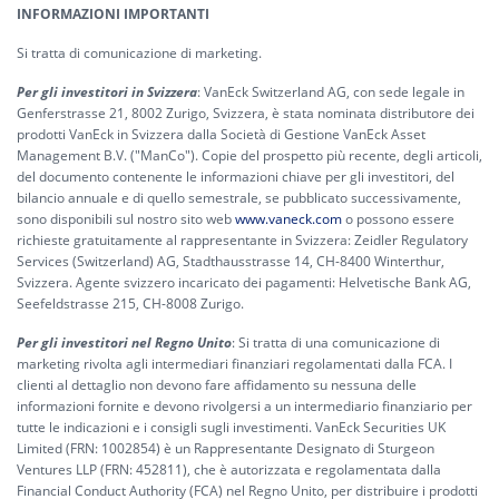
INFORMAZIONI IMPORTANTI
Si tratta di comunicazione di marketing.
Per gli investitori in Svizzera
: VanEck Switzerland AG, con sede legale in
Genferstrasse 21, 8002 Zurigo, Svizzera, è stata nominata distributore dei
prodotti VanEck in Svizzera dalla Società di Gestione VanEck Asset
Management B.V. ("ManCo"). Copie del prospetto più recente, degli articoli,
del documento contenente le informazioni chiave per gli investitori, del
bilancio annuale e di quello semestrale, se pubblicato successivamente,
sono disponibili sul nostro sito web
www.vaneck.com
o possono essere
richieste gratuitamente al rappresentante in Svizzera: Zeidler Regulatory
Services (Switzerland) AG, Stadthausstrasse 14, CH-8400 Winterthur,
Svizzera. Agente svizzero incaricato dei pagamenti: Helvetische Bank AG,
Seefeldstrasse 215, CH-8008 Zurigo.
Per gli investitori nel Regno Unito
: Si tratta di una comunicazione di
marketing rivolta agli intermediari finanziari regolamentati dalla FCA. I
clienti al dettaglio non devono fare affidamento su nessuna delle
informazioni fornite e devono rivolgersi a un intermediario finanziario per
tutte le indicazioni e i consigli sugli investimenti. VanEck Securities UK
Limited (FRN: 1002854) è un Rappresentante Designato di Sturgeon
Ventures LLP (FRN: 452811), che è autorizzata e regolamentata dalla
Financial Conduct Authority (FCA) nel Regno Unito, per distribuire i prodotti