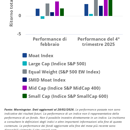
Ritorno totale (%)
0
-5
Performance di
Performance del 4°
febbraio
trimestre 2025
Moat Index
Large Cap (Indice S&P 500)
Equal Weight (S&P 500 EW Index)
SMID Moat Index
Mid Cap (Indice S&P MidCap 400)
Small Cap (Indice S&P SmallCap 600)
Fonte: Morningstar. Dati aggiornati al 28/02/2026.
Le performance passate non sono
indicative dei risultati futuri. La performance di un indice non è rappresentativa della
performance di un fondo. Non è possibile investire direttamente in un indice. La invitiamo
a consultare le definizioni degli indici e altre importanti informazioni alla fine di questo
contenuto. Le performance dei fondi aggiornate alla fine del mese più recente sono
disponibili visitando il sito vaneck.com.