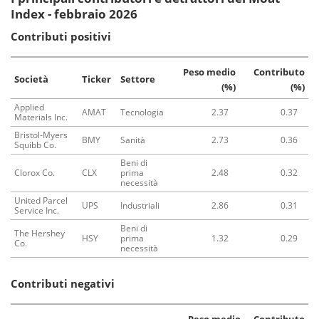
Index - febbraio 2026
Contributi positivi
Peso medio
Contributo
Società
Ticker
Settore
(%)
(%)
Applied
AMAT
Tecnologia
2.37
0.37
Materials Inc.
Bristol-Myers
BMY
Sanità
2.73
0.36
Squibb Co.
Beni di
Clorox Co.
CLX
prima
2.48
0.32
necessità
United Parcel
UPS
Industriali
2.86
0.31
Service Inc.
Beni di
The Hershey
HSY
prima
1.32
0.29
Co.
necessità
Contributi negativi