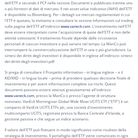
dell'ETF e secondo il PCF nella sezione Documenti e pubblicato tramite uno
o più fornitori di dati di mercato. Il net asset value indicativo (iNAV) dell'ETF
è disponibile su Bloomberg. Per i dettagli sui mercati regolamentati in cui
l'ETF è quotato, la invitiamo a consultare la sezione Informazioni sul trading
sulla pagina dell'ETF all'indirizzo
www.vaneck.com
. L'investimento nell'ETF
deve essere interpretato come l'acquisizione di quote dell'ETF e non delle
attività sottostanti. Il trattamento fiscale dipende dalle circostanze
personali di ciascun investitore e può variare nel tempo. La ManCo può
interrompere la commercializzazione dell'ETF in una o più giurisdizioni. La
sintesi dei diritti degli investitori è disponibile in inglese all'indirizzo:
sintesi-
dei-diritti-degli-investitori.pdf.
Si prega di consultare il Prospetto informativo – in lingua inglese – e il
KID/KIID – in lingua locale – prima di prendere qualsiasi decisione finale di
investimento e per avere informazioni complete sui rischi. Questi
documenti possono essere ottenuti gratuitamente all'indirizzo
www.vaneck.com
, presso la ManCo o presso l'agente di struttura
nominato. VanEck Morningstar Global Wide Moat UCITS ETF ("ETF") è un
comparto di VanEck UCITS ETFs plc, una società d'investimento
multicomparto UCITS, registrata presso la Banca Centrale d'Irlanda, a
gestione passiva e che segue un indice azionario.
Il valore dell'ETF può fluttuare in modo significativo come risultato della
strategia di investimento. Il portafoglio dell'ETF viene comunicato in ogni