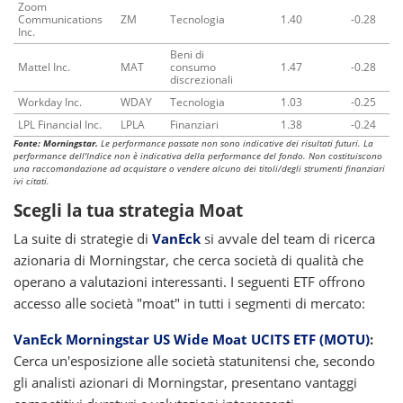
Zoom
Communications
ZM
Tecnologia
1.40
-0.28
Inc.
Beni di
Mattel Inc.
MAT
consumo
1.47
-0.28
discrezionali
Workday Inc.
WDAY
Tecnologia
1.03
-0.25
LPL Financial Inc.
LPLA
Finanziari
1.38
-0.24
Fonte: Morningstar.
Le performance passate non sono indicative dei risultati futuri. La
performance dell'Indice non è indicativa della performance del fondo. Non costituiscono
una raccomandazione ad acquistare o vendere alcuno dei titoli/degli strumenti finanziari
ivi citati.
Scegli la tua strategia Moat
La suite di strategie di
VanEck
si avvale del team di ricerca
azionaria di Morningstar, che cerca società di qualità che
operano a valutazioni interessanti. I seguenti ETF offrono
accesso alle società "moat" in tutti i segmenti di mercato:
VanEck Morningstar US Wide Moat UCITS ETF (MOTU)
:
Cerca un'esposizione alle società statunitensi che, secondo
gli analisti azionari di Morningstar, presentano vantaggi