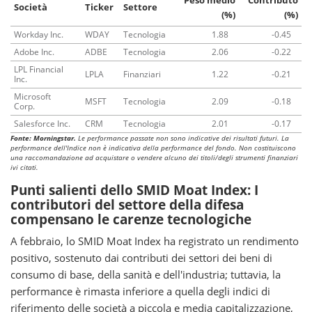
Peso medio
Contributo
Società
Ticker
Settore
(%)
(%)
Workday Inc.
WDAY
Tecnologia
1.88
-0.45
Adobe Inc.
ADBE
Tecnologia
2.06
-0.22
LPL Financial
LPLA
Finanziari
1.22
-0.21
Inc.
Microsoft
MSFT
Tecnologia
2.09
-0.18
Corp.
Salesforce Inc.
CRM
Tecnologia
2.01
-0.17
Fonte: Morningstar.
Le performance passate non sono indicative dei risultati futuri. La
performance dell'Indice non è indicativa della performance del fondo. Non costituiscono
una raccomandazione ad acquistare o vendere alcuno dei titoli/degli strumenti finanziari
ivi citati.
Punti salienti dello SMID Moat Index: I
contributori del settore della difesa
compensano le carenze tecnologiche
A febbraio, lo SMID Moat Index ha registrato un rendimento
positivo, sostenuto dai contributi dei settori dei beni di
consumo di base, della sanità e dell'industria; tuttavia, la
performance è rimasta inferiore a quella degli indici di
riferimento delle società a piccola e media capitalizzazione,