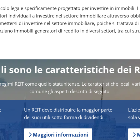
colo legale specificamente progettato per investire in immobili. I R
tori individuali a investire nel settore immobiliare attraverso obbli
ersi di investire nel settore immobiliare, poiché si trattava di ac
iano immobili generatori di reddito in diversi settori, tra cui stru
i sono le caratteristiche dei 
gimi REIT come quello statunitense. Le caratteristiche locali var
comune gli aspetti descritti di seguito.
e
Un REIT deve distribuire la maggior parte
L'azi
dei suoi utili sotto forma di dividendi.
sola 
Maggiori informazioni
M