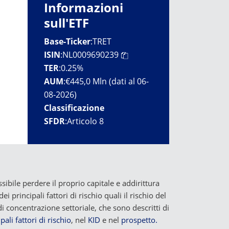
Informazioni
sull'ETF
Base-Ticker
:
TRET
ISIN
:
NL0009690239
TER
:
0.25%
AUM
:
€445,0 Mln (dati al 06-
08-2026)
Classificazione
SFDR
:
Articolo 8
sibile perdere il proprio capitale e addirittura
i principali fattori di rischio quali il rischio del
di concentrazione settoriale, che sono descritti di
pali fattori di rischio
, nel
KID
e nel
prospetto.