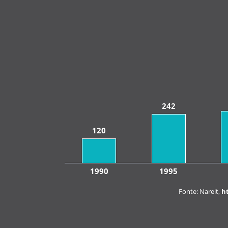
242
120
1990
1995
Fonte: Nareit,
h