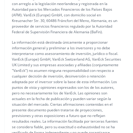
con arreglo a la legislación neerlandesa y registrada en la
Autoridad para los Mercados Financieros de los Países Bajos
(AFM). VanEck (Europe) GmbH, con domicilio social en
Kreuznacher Str. 30, 60486 Fráncfort del Meno, Alemania, es un
proveedor de servicios financieros regulado por la Autoridad
Federal de Supervisión Financiera de Alemania (BaFin).
La información está destinada únicamente a proporcionar
información general y preliminar a los inversores y no debe
interpretarse como asesoramiento de inversión, jurídico o fiscal.
VanEck (Europe) GmbH, VanEck Switzerland AG, VanEck Securities
UK Limited y sus empresas asociadas y afiliadas (conjuntamente
"VanEck") no asumen ninguna responsabilidad con respecto a
cualquier decisión de inversión, desinversión o retención
adoptada por el inversor sobre la base de esta información. Los
puntos de vista y opiniones expresados son los de los autores,
pero no necesariamente los de VanEck. Las opiniones son
actuales en la fecha de publicación y pueden variar según la
situación del mercado. Ciertas afirmaciones contenidas en el
presente documento pueden tratarse de proyecciones,
previsiones y otras exposiciones a futuro que no reflejan
resultados reales. La información facilitada por terceras fuentes
se considera fiable, pero su exactitud o exhaustividad no se ha
verificado de forma independiente y no puede garantizarse.