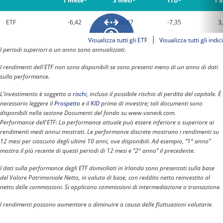
1 mese*
3 mesi*
YTD*
1 
ETF
-6,42
-20,87
-7,35
3
|
Visualizza tutti gli ETF
Visualizza tutti gli indici
I periodi superiori a un anno sono annualizzati.
I rendimenti dell'ETF non sono disponibili se sono presenti meno di un anno di dati
sulla performance.
L’investimento è soggetto a
rischi
, incluso il possibile rischio di perdita del capitale. È
necessario leggere il
Prospetto
e il
KID
prima di investire; tali documenti sono
disponibili nella sezione Documenti del fondo su www.vaneck.com.
Performance dell'ETF: La performance attuale può essere inferiore o superiore ai
rendimenti medi annui mostrati. Le performance discrete mostrano i rendimenti su
12 mesi per ciascuno degli ultimi 10 anni, ove disponibili. Ad esempio, “1° anno”
mostra il più recente di questi periodi di 12 mesi e “2° anno” il precedente.
I dati sulla performance degli ETF domiciliati in Irlanda sono presentati sulla base
del Valore Patrimoniale Netto, in valuta di base, con reddito netto reinvestito al
netto delle commissioni. Si applicano commissioni di intermediazione o transazione.
I rendimenti possono aumentare o diminuire a causa delle fluttuazioni valutarie.