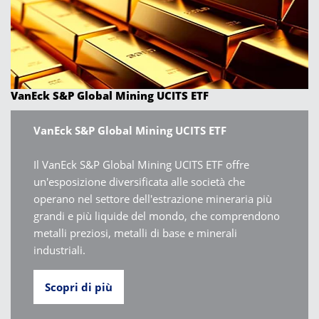
VanEck S&P Global Mining UCITS ETF
VanEck S&P Global Mining UCITS ETF
Il VanEck S&P Global Mining UCITS ETF offre
un'esposizione diversificata alle società che
operano nel settore dell'estrazione mineraria più
grandi e più liquide del mondo, che comprendono
metalli preziosi, metalli di base e minerali
industriali.
Scopri di più