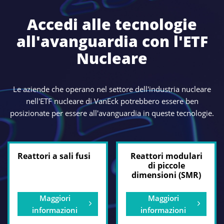
sconvolgimenti e ai cambiamenti politici, mantenendo
Accedi alle tecnologie
sostenuti i prezzi dell'uranio e una dinamica tesa tra
7
domanda e offerta
.
all'avanguardia con l'ETF
Nucleare
Le aziende che operano nel settore dell'industria nucleare
nell'ETF nucleare di VanEck potrebbero essere ben
posizionate per essere all'avanguardia in queste tecnologie.
Reattori a sali fusi
Reattori modulari
di piccole
dimensioni (SMR)
Maggiori
Maggiori
informazioni
informazioni