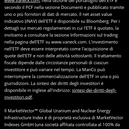
www.vaneck.com
, nella sezione del portafoglio dell'ETF e
secondo il PCF nella sezione Documenti e pubblicato tramite
uno o più fornitori di dati di mercato. Il net asset value
indicativo (iNAV) dell'ETF è disponibile su Bloomberg. Per i
dettagli sui mercati regolamentati in cui l'ETF è quotato, la
invitiamo a consultare la sezione Informazioni sul trading
nella pagina dell'ETF su www.vaneck.com. L'investimento
nell'ETF deve essere interpretato come l'acquisizione di
quote dell'ETF e non delle attività sottostanti. Il trattamento
fiscale dipende dalle circostanze personali di ciascun
investitore e può variare nel tempo. La ManCo può
interrompere la commercializzazione dell'ETF in una o più
giurisdizioni. La sintesi dei diritti degli investitori è
disponibile in inglese all'indirizzo:
sintesi-dei-diritti-degli-
investitori.pdf
.
Il MarketVector™ Global Uranium and Nuclear Energy
Infrastructure Index è di proprietà esclusiva di MarketVector
Indexes GmbH (una società affiliata controllata al 100% da