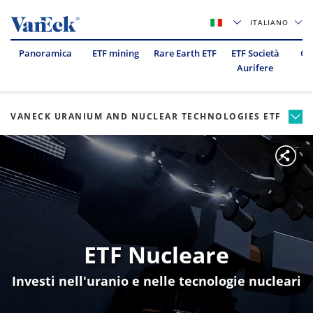
ITALIANO
Panoramica
ETF mining
Rare Earth ETF
ETF Società
Oil
Aurifere
VANECK URANIUM AND NUCLEAR TECHNOLOGIES ETF
ETF Nucleare
Investi nell'uranio e nelle tecnologie nucleari