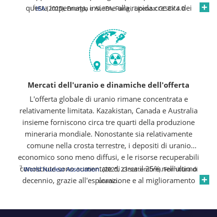
questa impennata, insieme alla rapida crescita dei
6
IEA
(2025), Energia e AI, IEA, Parigi, Licenza: CC BY 4.0
servizi cloud e dell'infrastruttura digitale. Si prevede che
gli Stati Uniti e la Cina insieme rappresenteranno quasi
l'80% di questo aumento, sottolineando la portata delle
nuove esigenze di energia che emergono dall'economia
dei dati.
Mercati dell'uranio e dinamiche dell'offerta
L'offerta globale di uranio rimane concentrata e
relativamente limitata. Kazakistan, Canada e Australia
insieme forniscono circa tre quarti della produzione
mineraria mondiale. Nonostante sia relativamente
comune nella crosta terrestre, i depositi di uranio
economico sono meno diffusi, e le risorse recuperabili
7
conosciute sono aumentate di circa il 25% nell'ultimo
World Nuclear Association
. (2025, 23 settembre). Fornitura di
decennio, grazie all'esplorazione e al miglioramento
uranio.
della tecnologia di estrazione. Con la prevista
costruzione di nuovi reattori e la diminuzione delle
forniture secondarie, il mercato rimane sensibile agli