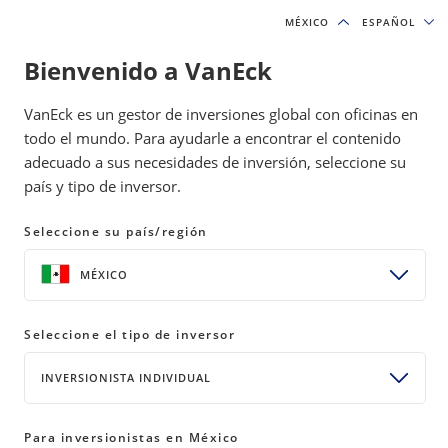
MÉXICO
MÉXICO
ESPAÑOL
ESPAÑOL
Bienvenido a VanEck
IDEAS DE INVERSIÓN Y RECURSOS EDUCATIVOS
VanEck es un gestor de inversiones global con oficinas en
PERSPECTIVAS DE INVERSIÓN
todo el mundo. Para ayudarle a encontrar el contenido
adecuado a sus necesidades de inversión, seleccione su
país y tipo de inversor.
VanEck Cumple 70 Años:
Liderando en un Mundo que No
Seleccione su país/región
Se Detiene
MÉXICO
01 agosto 2025
READ TIME 7 MIN
Seleccione el tipo de inversor
INVERSIONISTA INDIVIDUAL
VanEck celebra su 70.º aniversario, honrando su
historia mientras sigue liderando con propósito,
cultura e ideas de inversión que anticipan el cambio
Para inversionistas en México