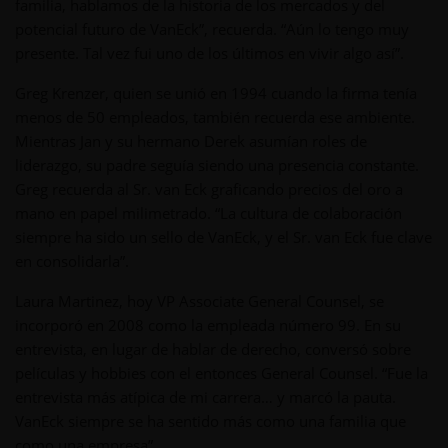
familia, hablamos de la historia de los mercados y del
potencial futuro de VanEck”, recuerda. “Aún lo tengo muy
presente. Tal vez fui uno de los últimos en vivir algo así”.
Greg Krenzer, quien se unió en 1994 cuando la firma tenía
menos de 50 empleados, también recuerda ese ambiente.
Mientras Jan y su hermano Derek asumían roles de
liderazgo, su padre seguía siendo una presencia constante.
Greg recuerda al Sr. van Eck graficando precios del oro a
mano en papel milimetrado. “La cultura de colaboración
siempre ha sido un sello de VanEck, y el Sr. van Eck fue clave
en consolidarla”.
Laura Martinez, hoy VP Associate General Counsel, se
incorporó en 2008 como la empleada número 99. En su
entrevista, en lugar de hablar de derecho, conversó sobre
películas y hobbies con el entonces General Counsel. “Fue la
entrevista más atípica de mi carrera… y marcó la pauta.
VanEck siempre se ha sentido más como una familia que
como una empresa”.