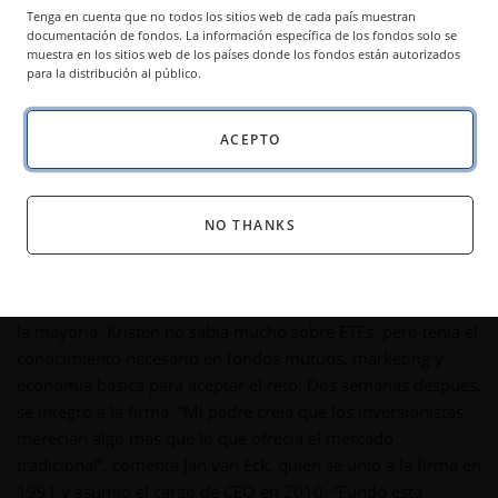
y buscan generar valor a largo plazo.
Tenga en cuenta que no todos los sitios web de cada país muestran
documentación de fondos. La información específica de los fondos solo se
muestra en los sitios web de los países donde los fondos están autorizados
para la distribución al público.
Convicción Sobre la Convención: El ADN Que
Dio Origen a VanEck
ACEPTO
En el otoño de 2007, Kristen Capuano llegó a las oficinas de
VanEck en Midtown Manhattan para una entrevista de
cuatro horas que terminaría marcando el rumbo de su vida.
NO THANKS
En ese momento, el equipo de marketing era un grupo
reducido de cinco o seis personas, enfocado de lleno en algo
llamado “ETFs”, un concepto que aún era desconocido para
la mayoría. Kristen no sabía mucho sobre ETFs, pero tenía el
conocimiento necesario en fondos mutuos, marketing y
economía básica para aceptar el reto. Dos semanas después,
se integró a la firma. “Mi padre creía que los inversionistas
merecían algo más que lo que ofrecía el mercado
tradicional”, comenta Jan van Eck, quien se unió a la firma en
1991 y asumió el cargo de CEO en 2010. “Fundó esta