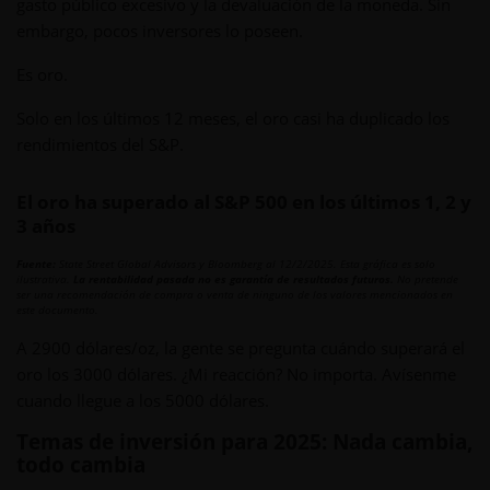
gasto público excesivo y la devaluación de la moneda. Sin
embargo, pocos inversores lo poseen.
Es oro.
Solo en los últimos 12 meses, el oro casi ha duplicado los
rendimientos del S&P.
El oro ha superado al S&P 500 en los últimos 1, 2 y
3 años
Fuente:
State Street Global Advisors y Bloomberg al 12/2/2025. Esta gráfica es solo
ilustrativa.
La rentabilidad pasada no es garantía de resultados futuros.
No pretende
ser una recomendación de compra o venta de ninguno de los valores mencionados en
este documento.
A 2900 dólares/oz, la gente se pregunta cuándo superará el
oro los 3000 dólares. ¿Mi reacción? No importa. Avísenme
cuando llegue a los 5000 dólares.
Temas de inversión para 2025: Nada cambia,
todo cambia