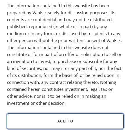
The information contained in this website has been
El avance de la IA en China, la persistente inflación,
prepared by VanEck solely for discussion purposes. Its
el rendimiento superior del oro y el aumento de la
contents are confidential and may not be distributed,
demanda energética ponen de relieve un panorama
published, reproduced (in whole or in part) by any
de inversión cambiante.
medium or in any form, or disclosed by recipients to any
other person without the prior written consent of VanEck.
The information contained in this website does not
constitute or form part of an offer or solicitation to sell or
Algunos se preguntan si estas reflexiones mensuales aún
an invitation to invest, to purchase or subscribe for any
son motivo de interés. ¿Mi respuesta?
A este ritmo, podría
kind of securities, nor may it or any part of it, nor the fact
escribir una carta todos los días y volver a redactarla cuando
of its distribution, form the basis of, or be relied upon in
se produzca la siguiente onda expansiva.
Trump, Musk, la IA
connection with, any contract relating thereto. Nothing
(inteligencia artificial) y el caos global se han asegurado de
contained herein constitutes investment, legal, tax or
que el mundo nunca deje de moverse.
other advice, nor is it to be relied on in making an
investment or other decision.
DeepSeek: Acaba de ocurrir el "momento
Sputnik" de la IA en China
Los medios de comunicación denominaron a DeepSeek-V2
ACEPTO
el «momento Sputnik» de China para la IA. ¿Impresionante?