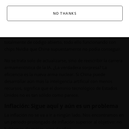
Tal vez. ¿Acertado? Absolutamente.
NO THANKS
Mientras que los laboratorios occidentales de IA gastan
miles de millones en superordenadores que consumen
mucha energía, el DeepSeek-V2 chino acaba de desarrollar
un modelo de nivel GPT-4 más eficiente, más rápido y
totalmente de código abierto, todo ello funcionando con
chips Nvidia que China supuestamente no podía conseguir.
No se trata solo de actualizarse, sino de reescribir la carrera
armamentística de la IA. ¿La verdadera sorpresa? La
eficiencia es la nueva arma nuclear. Si China puede
desarrollar aún más la inteligencia artificial con menos
recursos, significa que el dominio tecnológico de Estados
Unidos no es tan sólido como parece.
Inflación: Sigue aquí y aún es un problema
La inflación no se va a ir a ningún lado. Nos encontramos en
un periodo prolongado de inflación superior al objetivo: no
hablamos de meses, sino de años.