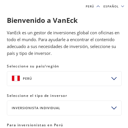
PERÚ
PERÚ
ESPAÑOL
ESPAÑOL
Bienvenido a VanEck
IDEAS DE INVERSIÓN Y RECURSOS EDUCATIVOS
VanEck es un gestor de inversiones global con oficinas en
CARTERAS MODELO
todo el mundo. Para ayudarle a encontrar el contenido
adecuado a sus necesidades de inversión, seleccione su
país y tipo de inversor.
Perspectiva del Mercado – Enero:
Sostén mi cerveza; el mundo está
Seleccione su país/región
patas arriba (otra vez)
PERÚ
20 febrero 2025
READ TIME 4 MIN
Seleccione el tipo de inversor
Bylines
David Schassler
INVERSIONISTA INDIVIDUAL
Head of Multi-Asset Solutions
Para inversionistas en Perú