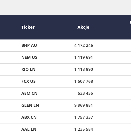
Ticker
Akcje
BHP AU
4 172 246
NEM US
1 119 691
RIO LN
1 118 890
FCX US
1 507 768
AEM CN
533 455
GLEN LN
9 969 881
ABX CN
1 757 337
AAL LN
1 235 584