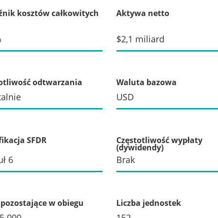
nik kosztów całkowitych
Aktywa netto
%
$2,1 miliard
otliwość odtwarzania
Waluta bazowa
alnie
USD
fikacja SFDR
Częstotliwość wypłaty
(dywidendy)
uł 6
Brak
 pozostające w obiegu
Liczba jednostek
5 000
152