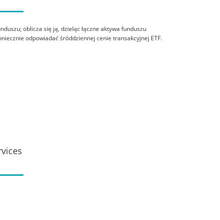
duszu; oblicza się ją, dzieląc łączne aktywa funduszu
oniecznie odpowiadać śróddziennej cenie transakcyjnej ETF.
rvices