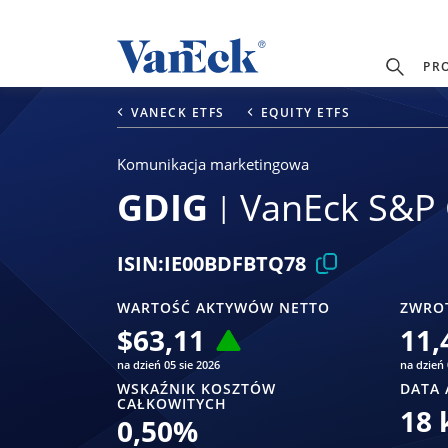
PR
VANECK ETFS
EQUITY ETFS
Komunikacja marketingowa
GDIG
VanEck S&P 
ISIN:
IE00BDFBTQ78
WARTOŚĆ AKTYWÓW NETTO
ZWRO
$
63,11
11,
na dzień 05 sie 2026
na dzień 
WSKAŹNIK KOSZTÓW
DATA 
CAŁKOWITYCH
18 
0,50
%