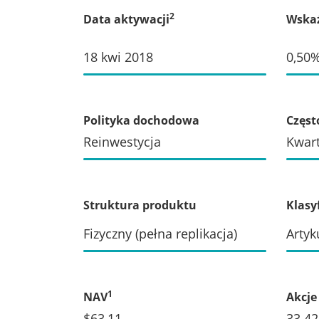
2
Data aktywacji
Wskaź
18 kwi 2018
0,50
Polityka dochodowa
Częst
Reinwestycja
Kwart
Struktura produktu
Klasy
Fizyczny (pełna replikacja)
Artyk
1
NAV
Akcje
$63,11
33 42