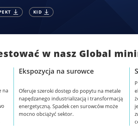
PEKT
KID
estować w nasz Global mini
Ekspozycja na surowce
S
P
e na
Oferuje szeroki dostęp do popytu na metale
e
napędzanego industrializacją i transformacją
ż
wo
energetyczną. Spadek cen surowców może
j
mocno obciążyć sektor.
z
.
c