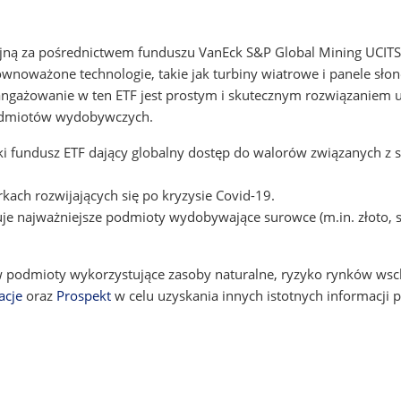
jną za pośrednictwem funduszu VanEck S&P Global Mining UCITS 
wnoważone technologie, takie jak turbiny wiatrowe i panele słon
aangażowanie w ten ETF jest prostym i skutecznym rozwiązaniem
podmiotów wydobywczych.
jski fundusz ETF dający globalny dostęp do walorów związanych
kach rozwijających się po kryzysie Covid-19.
 najważniejsze podmioty wydobywające surowce (m.in. złoto, srebr
w podmioty wykorzystujące zasoby naturalne, ryzyko rynków ws
acje
oraz
Prospekt
w celu uzyskania innych istotnych informacji 