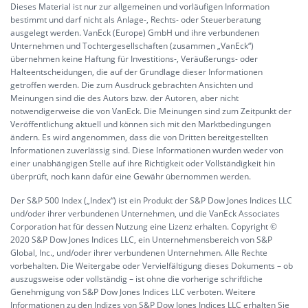
Dieses Material ist nur zur allgemeinen und vorläufigen Information
bestimmt und darf nicht als Anlage-, Rechts- oder Steuerberatung
ausgelegt werden. VanEck (Europe) GmbH und ihre verbundenen
Unternehmen und Tochtergesellschaften (zusammen „VanEck“)
übernehmen keine Haftung für Investitions-, Veräußerungs- oder
Halteentscheidungen, die auf der Grundlage dieser Informationen
getroffen werden. Die zum Ausdruck gebrachten Ansichten und
Meinungen sind die des Autors bzw. der Autoren, aber nicht
notwendigerweise die von VanEck. Die Meinungen sind zum Zeitpunkt der
Veröffentlichung aktuell und können sich mit den Marktbedingungen
ändern. Es wird angenommen, dass die von Dritten bereitgestellten
Informationen zuverlässig sind. Diese Informationen wurden weder von
einer unabhängigen Stelle auf ihre Richtigkeit oder Vollständigkeit hin
überprüft, noch kann dafür eine Gewähr übernommen werden.
Der S&P 500 Index („Index“) ist ein Produkt der S&P Dow Jones Indices LLC
und/oder ihrer verbundenen Unternehmen, und die VanEck Associates
Corporation hat für dessen Nutzung eine Lizenz erhalten. Copyright ©
2020 S&P Dow Jones Indices LLC, ein Unternehmensbereich von S&P
Global, Inc., und/oder ihrer verbundenen Unternehmen. Alle Rechte
vorbehalten. Die Weitergabe oder Vervielfältigung dieses Dokuments – ob
auszugsweise oder vollständig – ist ohne die vorherige schriftliche
Genehmigung von S&P Dow Jones Indices LLC verboten. Weitere
Informationen zu den Indizes von S&P Dow Jones Indices LLC erhalten Sie