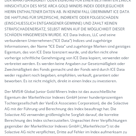
DER MARKTGÄNGIGKEIT ODER EIGNUNG FÜR EINEN BESTIMMTEN ZWECK
HINSICHTLICH DES NYSE ARCA GOLD MINERS INDEX ODER JEGLICHER
HIERIN ENTHALTENER DATEN AB. IN KEINEM FALL ÜBERNIMMT ICE DATA
DIE HAFTUNG FÜR SPEZIFISCHE, INDIREKTE ODER FOLGESCHÄDEN
(EINSCHLIESSLICH ENTGANGENER GEWINNE) UND ZAHLT KEINEN
STRAFSCHADENERSATZ, SELBST WENN AUF DIE MÖGLICHKEIT DIESER
SCHÄDEN HINGEWIESEN WURDE. ICE Data Indices, LLC und seine
verbundenen Unternehmen (“ICE Data”) Indizes und zugehörige
Informationen, der Name “ICE Data” und zugehörige Marken sind geistiges
Eigentum, das von ICE Data lizenziert wurde, und dürfen nicht ohne
vorherige schriftliche Genehmigung von ICE Data kopiert, verwendet oder
verbreitet werden. Es werden keine Angaben zur Gesetzmäßigkeit oder
Zweckmäßigkeit des Fonds gemacht und der Fonds wird durch ICE Data
weder reguliert noch begeben, empfohlen, verkauft, garantiert oder
beworben. Es ist nicht möglich, direkt in einen Index zu investieren.
Der MVIS® Global Junior Gold Miners Index ist das ausschließliche
Eigentum der MarketVector Indexes GmbH (einer hundertprozentigen
Tochtergesellschaft der VanEck Associates Corporation), die die Solactive
AG mit der Führung und Berechnung des Index beauftragt hat. Die
Solactive AG verwendet größtmögliche Sorgfalt darauf, die korrekte
Berechnung des Index sicherzustellen. Ungeachtet ihrer Verpflichtungen
gegenüber der MarketVector Indexes GmbH („MarketVector“) ist die
Solactive AG nicht verpflichtet, Dritte auf Fehler im Index aufmerksam zu