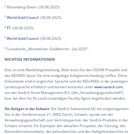
2
Bloomberg-Daten. (30.06.2025)
3
World Gold Council
. (30.06.2025)
4
FT
. (30.06.2025)
5
World Gold Council
. (30.06.2025)
6
Scotiabank, „Monatlicher Goldbericht – Juli 2025“.
WICHTIGE INFORMATIONEN
Dies ist eine Marketingmitteilung. Bitte lesen Sie den OGAW-Prospekt und
das KID/KIID, bevor Sie eine endgültige Anlageentscheidung treffen. Diese
Dokumente sind in englischer Sprache und die KIDs/KIIDs in der jeweiligen
Landessprache erhältlich und können kostenlos unter
www.vaneck.com
,
von der VanEck Asset Management B.V. (die „Verwaltungsgesellschaft“)
bzw. bei dem für Ihr Land zuständigen Facility Agent angefordert werden.
Für Anleger in der Schweiz
: Die VanEck Switzerland AG mit eingetragenem
Sitz in der Genferstrasse 21, 8002 Zürich, Schweiz, wurde von der
Verwaltungsgesellschaft zum Vertriebspartner der VanEck-Produkte in der
Schweiz ernannt. Ein Exemplar des aktuellen Prospekts, der Satzung, des
Basisinformationsblatts, des Jahresberichts und des Halbjahresberichts ist