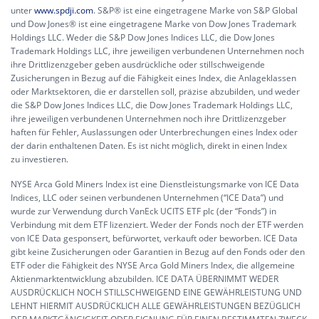
unter
www.spdji.com
. S&P® ist eine eingetragene Marke von S&P Global
und Dow Jones® ist eine eingetragene Marke von Dow Jones Trademark
Holdings LLC. Weder die S&P Dow Jones Indices LLC, die Dow Jones
Trademark Holdings LLC, ihre jeweiligen verbundenen Unternehmen noch
ihre Drittlizenzgeber geben ausdrückliche oder stillschweigende
Zusicherungen in Bezug auf die Fähigkeit eines Index, die Anlageklassen
oder Marktsektoren, die er darstellen soll, präzise abzubilden, und weder
die S&P Dow Jones Indices LLC, die Dow Jones Trademark Holdings LLC,
ihre jeweiligen verbundenen Unternehmen noch ihre Drittlizenzgeber
haften für Fehler, Auslassungen oder Unterbrechungen eines Index oder
der darin enthaltenen Daten. Es ist nicht möglich, direkt in einen Index
zu investieren.
NYSE Arca Gold Miners Index ist eine Dienstleistungsmarke von ICE Data
Indices, LLC oder seinen verbundenen Unternehmen (“ICE Data”) und
wurde zur Verwendung durch VanEck UCITS ETF plc (der “Fonds”) in
Verbindung mit dem ETF lizenziert. Weder der Fonds noch der ETF werden
von ICE Data gesponsert, befürwortet, verkauft oder beworben. ICE Data
gibt keine Zusicherungen oder Garantien in Bezug auf den Fonds oder den
ETF oder die Fähigkeit des NYSE Arca Gold Miners Index, die allgemeine
Aktienmarktentwicklung abzubilden. ICE DATA ÜBERNIMMT WEDER
AUSDRÜCKLICH NOCH STILLSCHWEIGEND EINE GEWÄHRLEISTUNG UND
LEHNT HIERMIT AUSDRÜCKLICH ALLE GEWÄHRLEISTUNGEN BEZÜGLICH