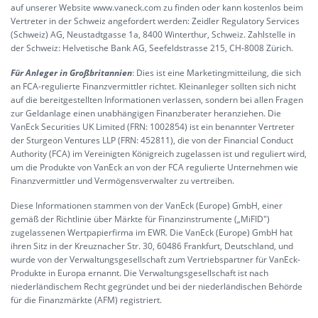
auf unserer Website www.vaneck.com zu finden oder kann kostenlos beim
Vertreter in der Schweiz angefordert werden: Zeidler Regulatory Services
(Schweiz) AG, Neustadtgasse 1a, 8400 Winterthur, Schweiz. Zahlstelle in
der Schweiz: Helvetische Bank AG, Seefeldstrasse 215, CH-8008 Zürich.
Für Anleger in Großbritannien
: Dies ist eine Marketingmitteilung, die sich
an FCA-regulierte Finanzvermittler richtet. Kleinanleger sollten sich nicht
auf die bereitgestellten Informationen verlassen, sondern bei allen Fragen
zur Geldanlage einen unabhängigen Finanzberater heranziehen. Die
VanEck Securities UK Limited (FRN: 1002854) ist ein benannter Vertreter
der Sturgeon Ventures LLP (FRN: 452811), die von der Financial Conduct
Authority (FCA) im Vereinigten Königreich zugelassen ist und reguliert wird,
um die Produkte von VanEck an von der FCA regulierte Unternehmen wie
Finanzvermittler und Vermögensverwalter zu vertreiben.
Diese Informationen stammen von der VanEck (Europe) GmbH, einer
gemäß der Richtlinie über Märkte für Finanzinstrumente („MiFID")
zugelassenen Wertpapierfirma im EWR. Die VanEck (Europe) GmbH hat
ihren Sitz in der Kreuznacher Str. 30, 60486 Frankfurt, Deutschland, und
wurde von der Verwaltungsgesellschaft zum Vertriebspartner für VanEck-
Produkte in Europa ernannt. Die Verwaltungsgesellschaft ist nach
niederländischem Recht gegründet und bei der niederländischen Behörde
für die Finanzmärkte (AFM) registriert.