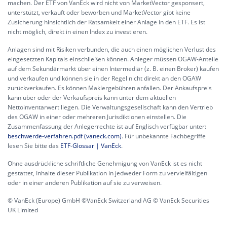
machen. Der ETF von VanEck wird nicht von MarketVector gesponsert,
unterstützt, verkauft oder beworben und MarketVector gibt keine
Zusicherung hinsichtlich der Ratsamkeit einer Anlage in den ETF. Es ist
nicht möglich, direkt in einen Index zu investieren.
Anlagen sind mit Risiken verbunden, die auch einen möglichen Verlust des
eingesetzten Kapitals einschließen können. Anleger müssen OGAW-Anteile
auf dem Sekundärmarkt über einen Intermediär (z. B. einen Broker) kaufen
und verkaufen und können sie in der Regel nicht direkt an den OGAW
zurückverkaufen. Es können Maklergebühren anfallen. Der Ankaufspreis
kann über oder der Verkaufspreis kann unter dem aktuellen
Nettoinventarwert liegen. Die Verwaltungsgesellschaft kann den Vertrieb
des OGAW in einer oder mehreren Jurisdiktionen einstellen. Die
Zusammenfassung der Anlegerrechte ist auf Englisch verfügbar unter:
beschwerde-verfahren.pdf (vaneck.com)
. Für unbekannte Fachbegriffe
lesen Sie bitte das
ETF-Glossar | VanEck
.
Ohne ausdrückliche schriftliche Genehmigung von VanEck ist es nicht
gestattet, Inhalte dieser Publikation in jedweder Form zu vervielfältigen
oder in einer anderen Publikation auf sie zu verweisen.
© VanEck (Europe) GmbH ©VanEck Switzerland AG © VanEck Securities
UK Limited