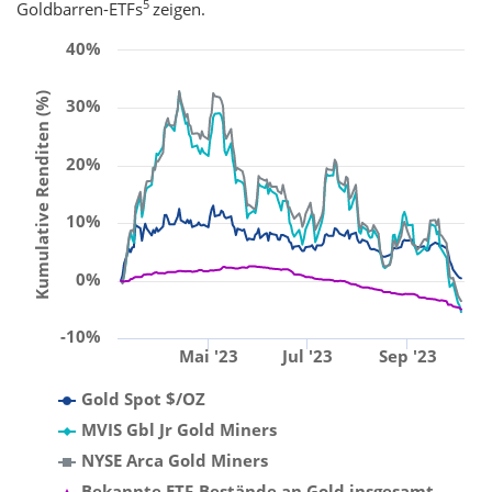
5
Goldbarren-ETFs
zeigen.
40%
Kumulative Renditen (%)
30%
20%
10%
0%
-10%
Mai '23
Jul '23
Sep '23
Gold Spot $/OZ
MVIS Gbl Jr Gold Miners
NYSE Arca Gold Miners
Bekannte ETF-Bestände an Gold insgesamt