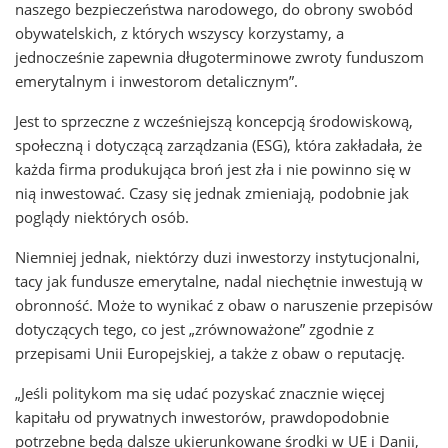
naszego bezpieczeństwa narodowego, do obrony swobód
obywatelskich, z których wszyscy korzystamy, a
jednocześnie zapewnia długoterminowe zwroty funduszom
emerytalnym i inwestorom detalicznym”.
Jest to sprzeczne z wcześniejszą koncepcją środowiskową,
społeczną i dotyczącą zarządzania (ESG), która zakładała, że
każda firma produkująca broń jest zła i nie powinno się w
nią inwestować. Czasy się jednak zmieniają, podobnie jak
poglądy niektórych osób.
Niemniej jednak, niektórzy duzi inwestorzy instytucjonalni,
tacy jak fundusze emerytalne, nadal niechętnie inwestują w
obronność. Może to wynikać z obaw o naruszenie przepisów
dotyczących tego, co jest „zrównoważone” zgodnie z
przepisami Unii Europejskiej, a także z obaw o reputację.
„Jeśli politykom ma się udać pozyskać znacznie więcej
kapitału od prywatnych inwestorów, prawdopodobnie
potrzebne będą dalsze ukierunkowane środki w UE i Danii,