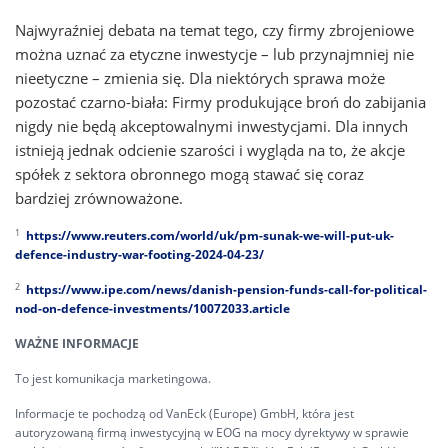
Najwyraźniej debata na temat tego, czy firmy zbrojeniowe
można uznać za etyczne inwestycje – lub przynajmniej nie
nieetyczne – zmienia się. Dla niektórych sprawa może
pozostać czarno-biała: Firmy produkujące broń do zabijania
nigdy nie będą akceptowalnymi inwestycjami. Dla innych
istnieją jednak odcienie szarości i wygląda na to, że akcje
spółek z sektora obronnego mogą stawać się coraz
bardziej zrównoważone.
1
https://www.reuters.com/world/uk/pm-sunak-we-will-put-uk-
defence-industry-war-footing-2024-04-23/
2
https://www.ipe.com/news/danish-pension-funds-call-for-political-
nod-on-defence-investments/10072033.article
WAŻNE INFORMACJE
To jest komunikacja marketingowa.
Informacje te pochodzą od VanEck (Europe) GmbH, która jest
autoryzowaną firmą inwestycyjną w EOG na mocy dyrektywy w sprawie