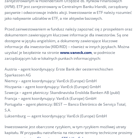
zarejestrowanym w Holenderskim Urzędzie ds. Rynków Finansowych
(AFM). ETF jest zarejestrowany w Centralnym Banku Irlandii, zarządzany
pasywnie i odwzorowuje indeks akcji. Inwestowanie w ETF należy rozumieć
jako nabywanie udziałów w ETF, a nie aktywów bazowych.
Przed zainwestowaniem w fundusz należy zapoznać się z prospektem oraz
dokumentem zawierającym kluczowe informacje dla inwestorów. Są one
dostępne w języku angielskim, a dokumenty zawierające kluczowe
informacje dla inwestorów (KIID/KID) – również w innych językach. Można
uzyskać je bezpłatnie na stronie
www.vaneck.com
, w podmiocie
zarządzającym lub w lokalnych punkach informacyjnych:
Austria – agent koordynujący: Erste Bank der oesterreichischen
Sparkassen AG
Niemcy – agent koordynujący: VanEck (Europe) GmbH
Hiszpania – agent koordynujący: VanEck (Europe) GmbH
Szwecja – agent płatniczy: Skandinaviska Enskilda Banken AB (publ)
Francja – agent koordynujący: VanEck (Europe) GmbH
Portugalia – agent płatniczy: BEST — Banco Eletrónico de Serviço Total,
S.A.
Luksemburg — agent koordynujący: VanEck (Europe) GmbH
Inwestowanie jest obarczone ryzykiem, w tym ryzykiem możliwej utraty
kapitału. W przypadku natrafienia na nieznane terminy techniczne prosimy