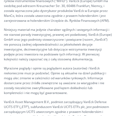
rynków instrumentów finansowych ("MiFiD"). VanEck (Europe) GmbH ma
siedzibę pod adresem Kreuznacher Str. 30, 60486 Frankfurt, Niemcy, i
została wyznaczona jako dystrybutor produktów VanEck w Europie przez
ManCo, która została utworzona zgodnie z prawem holenderskim i jest
zarejestrowana w holenderskim Urzędzie ds. Rynków Finansowych (AFM).
Niniejszy materiał ma jedynie charakter ogólnych i wstępnych informacji i
nie stanowi porady inwestycyjnej, prawnej ani podatkowej. VanEck (Europe)
GmbH oraz jego podmioty stowarzyszone i powiązane (razem „VanEck”)
nie ponoszą żadnej odpowiedzialności za jakiekolwiek decyzje
inwestycyjne, dezinwestycyjne lub dotyczące wstrzymania inwestycji
podjęte przez inwestora na podstawie tych informacji. W pierwszej
kolejności należy zapoznać się z całą stosowną dokumentacją.
Wyrażone poglądy i opinie są poglądami autora (autorów) i VanEck
niekoniecznie musi je podzielać. Opinie są aktualne na dzień publikacji i
mogą ulec zmianie w zależności od warunków rynkowych. Informacje
dostarczane przez źródła zewnętrzne są uważane za wiarygodne i nie
zostały niezależnie zweryfikowane pod kątem dokładności lub
kompletności i nie mogą być gwarantowane.
VanEck Asset Management B.V., podmiot zarządzający VanEck Defense
UCITS ETF („ETF”), subfunduszem VanEck UCITS ETFs plc, jest podmiotem
zarządzającym UCITS utworzonym zgodnie z prawem holenderskim i