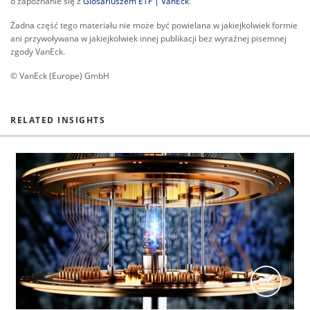
o zapoznanie się z
Glosariuszem ETF | VanEck
.
Żadna część tego materiału nie może być powielana w jakiejkolwiek formie
ani przywoływana w jakiejkolwiek innej publikacji bez wyraźnej pisemnej
zgody VanEck.
© VanEck (Europe) GmbH
RELATED INSIGHTS