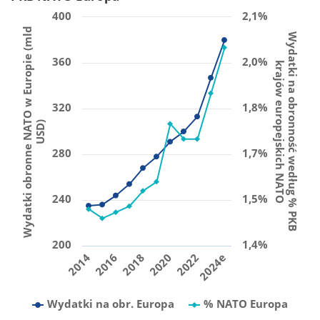
400
2,1%
Wydatki obronne NATO w Europie (mld
Wydatki na obronność według % PKB
360
2,0%
krajów europejskich NATO
320
1,8%
USD)
280
1,7%
240
1,5%
200
1,4%
2014
2016
2018
2020
2022
2024e
Wydatki na obr. Europa
% NATO Europa