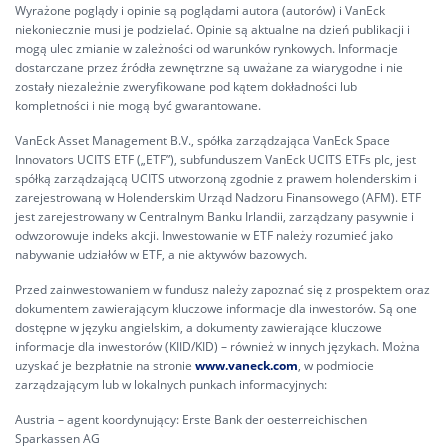
Wyrażone poglądy i opinie są poglądami autora (autorów) i VanEck
niekoniecznie musi je podzielać. Opinie są aktualne na dzień publikacji i
mogą ulec zmianie w zależności od warunków rynkowych. Informacje
dostarczane przez źródła zewnętrzne są uważane za wiarygodne i nie
zostały niezależnie zweryfikowane pod kątem dokładności lub
kompletności i nie mogą być gwarantowane.
VanEck Asset Management B.V., spółka zarządzająca VanEck Space
Innovators UCITS ETF („ETF”), subfunduszem VanEck UCITS ETFs plc, jest
spółką zarządzającą UCITS utworzoną zgodnie z prawem holenderskim i
zarejestrowaną w Holenderskim Urząd Nadzoru Finansowego (AFM). ETF
jest zarejestrowany w Centralnym Banku Irlandii, zarządzany pasywnie i
odwzorowuje indeks akcji. Inwestowanie w ETF należy rozumieć jako
nabywanie udziałów w ETF, a nie aktywów bazowych.
Przed zainwestowaniem w fundusz należy zapoznać się z prospektem oraz
dokumentem zawierającym kluczowe informacje dla inwestorów. Są one
dostępne w języku angielskim, a dokumenty zawierające kluczowe
informacje dla inwestorów (KIID/KID) – również w innych językach. Można
uzyskać je bezpłatnie na stronie
www.vaneck.com
, w podmiocie
zarządzającym lub w lokalnych punkach informacyjnych:
Austria – agent koordynujący: Erste Bank der oesterreichischen
Sparkassen AG