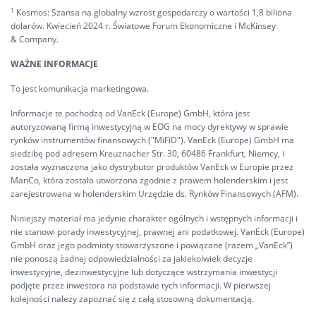
1
Kosmos: Szansa na globalny wzrost gospodarczy o wartości 1,8 biliona
dolarów. Kwiecień 2024 r. Światowe Forum Ekonomiczne i McKinsey
& Company.
WAŻNE INFORMACJE
To jest komunikacja marketingowa.
Informacje te pochodzą od VanEck (Europe) GmbH, która jest
autoryzowaną firmą inwestycyjną w EOG na mocy dyrektywy w sprawie
rynków instrumentów finansowych ("MiFiD"). VanEck (Europe) GmbH ma
siedzibę pod adresem Kreuznacher Str. 30, 60486 Frankfurt, Niemcy, i
została wyznaczona jako dystrybutor produktów VanEck w Europie przez
ManCo, która została utworzona zgodnie z prawem holenderskim i jest
zarejestrowana w holenderskim Urzędzie ds. Rynków Finansowych (AFM).
Niniejszy materiał ma jedynie charakter ogólnych i wstępnych informacji i
nie stanowi porady inwestycyjnej, prawnej ani podatkowej. VanEck (Europe)
GmbH oraz jego podmioty stowarzyszone i powiązane (razem „VanEck”)
nie ponoszą żadnej odpowiedzialności za jakiekolwiek decyzje
inwestycyjne, dezinwestycyjne lub dotyczące wstrzymania inwestycji
podjęte przez inwestora na podstawie tych informacji. W pierwszej
kolejności należy zapoznać się z całą stosowną dokumentacją.