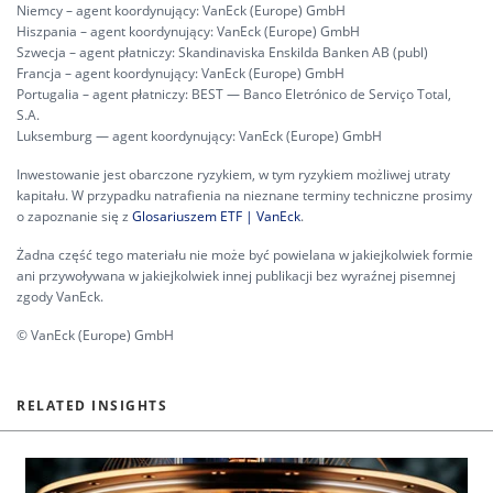
Niemcy – agent koordynujący: VanEck (Europe) GmbH
Hiszpania – agent koordynujący: VanEck (Europe) GmbH
Szwecja – agent płatniczy: Skandinaviska Enskilda Banken AB (publ)
Francja – agent koordynujący: VanEck (Europe) GmbH
Portugalia – agent płatniczy: BEST — Banco Eletrónico de Serviço Total,
S.A.
Luksemburg — agent koordynujący: VanEck (Europe) GmbH
Inwestowanie jest obarczone ryzykiem, w tym ryzykiem możliwej utraty
kapitału. W przypadku natrafienia na nieznane terminy techniczne prosimy
o zapoznanie się z
Glosariuszem ETF | VanEck
.
Żadna część tego materiału nie może być powielana w jakiejkolwiek formie
ani przywoływana w jakiejkolwiek innej publikacji bez wyraźnej pisemnej
zgody VanEck.
© VanEck (Europe) GmbH
RELATED INSIGHTS