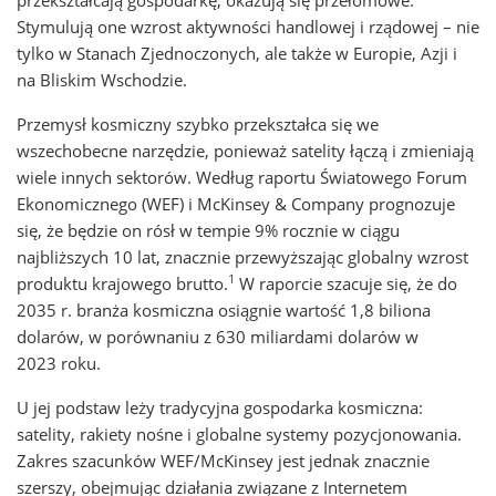
przekształcają gospodarkę, okazują się przełomowe.
Stymulują one wzrost aktywności handlowej i rządowej – nie
tylko w Stanach Zjednoczonych, ale także w Europie, Azji i
na Bliskim Wschodzie.
Przemysł kosmiczny szybko przekształca się we
wszechobecne narzędzie, ponieważ satelity łączą i zmieniają
wiele innych sektorów. Według raportu Światowego Forum
Ekonomicznego (WEF) i McKinsey & Company prognozuje
się, że będzie on rósł w tempie 9% rocznie w ciągu
najbliższych 10 lat, znacznie przewyższając globalny wzrost
1
produktu krajowego brutto.
W raporcie szacuje się, że do
2035 r. branża kosmiczna osiągnie wartość 1,8 biliona
dolarów, w porównaniu z 630 miliardami dolarów w
2023 roku.
U jej podstaw leży tradycyjna gospodarka kosmiczna:
satelity, rakiety nośne i globalne systemy pozycjonowania.
Zakres szacunków WEF/McKinsey jest jednak znacznie
szerszy, obejmując działania związane z Internetem