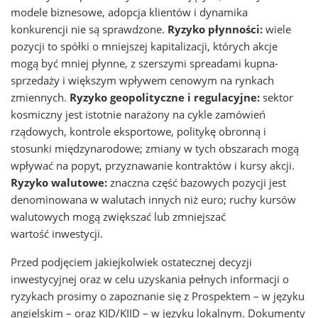
modele biznesowe, adopcja klientów i dynamika
konkurencji nie są sprawdzone.
Ryzyko płynności:
wiele
pozycji to spółki o mniejszej kapitalizacji, których akcje
mogą być mniej płynne, z szerszymi spreadami kupna-
sprzedaży i większym wpływem cenowym na rynkach
zmiennych.
Ryzyko geopolityczne i regulacyjne:
sektor
kosmiczny jest istotnie narażony na cykle zamówień
rządowych, kontrole eksportowe, politykę obronną i
stosunki międzynarodowe; zmiany w tych obszarach mogą
wpływać na popyt, przyznawanie kontraktów i kursy akcji.
Ryzyko walutowe:
znaczna część bazowych pozycji jest
denominowana w walutach innych niż euro; ruchy kursów
walutowych mogą zwiększać lub zmniejszać
wartość inwestycji.
Przed podjęciem jakiejkolwiek ostatecznej decyzji
inwestycyjnej oraz w celu uzyskania pełnych informacji o
ryzykach prosimy o zapoznanie się z Prospektem – w języku
angielskim – oraz KID/KIID – w języku lokalnym. Dokumenty