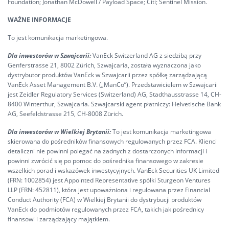
Foundation; Jonathan McDowell / Payload Space; Citi; Sentinel Mission.
WAŻNE INFORMACJE
To jest komunikacja marketingowa.
Dla inwestorów w Szwajcarii:
VanEck Switzerland AG z siedzibą przy
Genferstrasse 21, 8002 Zürich, Szwajcaria, została wyznaczona jako
dystrybutor produktów VanEck w Szwajcarii przez spółkę zarządzającą
VanEck Asset Management B.V. („ManCo”). Przedstawicielem w Szwajcarii
jest Zeidler Regulatory Services (Switzerland) AG, Stadthausstrasse 14, CH-
8400 Winterthur, Szwajcaria. Szwajcarski agent płatniczy: Helvetische Bank
AG, Seefeldstrasse 215, CH-8008 Zürich.
Dla inwestorów w Wielkiej Brytanii:
To jest komunikacja marketingowa
skierowana do pośredników finansowych regulowanych przez FCA. Klienci
detaliczni nie powinni polegać na żadnych z dostarczonych informacji i
powinni zwrócić się po pomoc do pośrednika finansowego w zakresie
wszelkich porad i wskazówek inwestycyjnych. VanEck Securities UK Limited
(FRN: 1002854) jest Appointed Representative spółki Sturgeon Ventures
LLP (FRN: 452811), która jest upoważniona i regulowana przez Financial
Conduct Authority (FCA) w Wielkiej Brytanii do dystrybucji produktów
VanEck do podmiotów regulowanych przez FCA, takich jak pośrednicy
finansowi i zarządzający majątkiem.