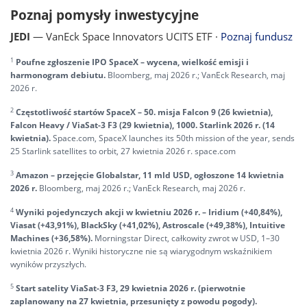
Poznaj pomysły inwestycyjne
JEDI
— VanEck Space Innovators UCITS ETF ·
Poznaj fundusz
1
Poufne zgłoszenie IPO SpaceX – wycena, wielkość emisji i
harmonogram debiutu.
Bloomberg, maj 2026 r.; VanEck Research, maj
2026 r.
2
Częstotliwość startów SpaceX – 50. misja Falcon 9 (26 kwietnia),
Falcon Heavy / ViaSat-3 F3 (29 kwietnia), 1000. Starlink 2026 r. (14
kwietnia).
Space.com, SpaceX launches its 50th mission of the year, sends
25 Starlink satellites to orbit, 27 kwietnia 2026 r. space.com
3
Amazon – przejęcie Globalstar, 11 mld USD, ogłoszone 14 kwietnia
2026 r.
Bloomberg, maj 2026 r.; VanEck Research, maj 2026 r.
4
Wyniki pojedynczych akcji w kwietniu 2026 r. – Iridium (+40,84%),
Viasat (+43,91%), BlackSky (+41,02%), Astroscale (+49,38%), Intuitive
Machines (+36,58%).
Morningstar Direct, całkowity zwrot w USD, 1–30
kwietnia 2026 r. Wyniki historyczne nie są wiarygodnym wskaźnikiem
wyników przyszłych.
5
Start satelity ViaSat-3 F3, 29 kwietnia 2026 r. (pierwotnie
zaplanowany na 27 kwietnia, przesunięty z powodu pogody).