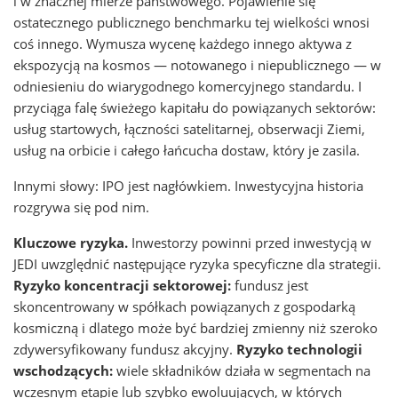
i w znacznej mierze państwowego. Pojawienie się
ostatecznego publicznego benchmarku tej wielkości wnosi
coś innego. Wymusza wycenę każdego innego aktywa z
ekspozycją na kosmos — notowanego i niepublicznego — w
odniesieniu do wiarygodnego komercyjnego standardu. I
przyciąga falę świeżego kapitału do powiązanych sektorów:
usług startowych, łączności satelitarnej, obserwacji Ziemi,
usług na orbicie i całego łańcucha dostaw, który je zasila.
Innymi słowy: IPO jest nagłówkiem. Inwestycyjna historia
rozgrywa się pod nim.
Kluczowe ryzyka.
Inwestorzy powinni przed inwestycją w
JEDI uwzględnić następujące ryzyka specyficzne dla strategii.
Ryzyko koncentracji sektorowej:
fundusz jest
skoncentrowany w spółkach powiązanych z gospodarką
kosmiczną i dlatego może być bardziej zmienny niż szeroko
zdywersyfikowany fundusz akcyjny.
Ryzyko technologii
wschodzących:
wiele składników działa w segmentach na
wczesnym etapie lub szybko ewoluujących, w których