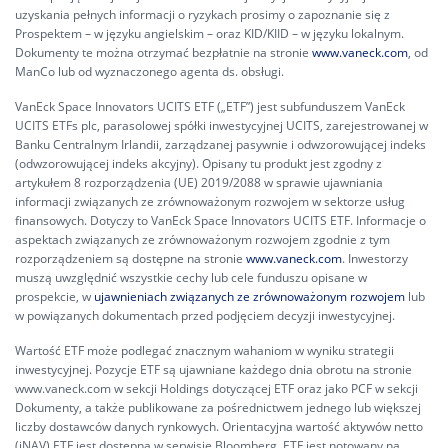
uzyskania pełnych informacji o ryzykach prosimy o zapoznanie się z
Prospektem – w języku angielskim – oraz KID/KIID – w języku lokalnym.
Dokumenty te można otrzymać bezpłatnie na stronie
www.vaneck.com
, od
ManCo lub od wyznaczonego agenta ds. obsługi.
VanEck Space Innovators UCITS ETF („ETF”) jest subfunduszem VanEck
UCITS ETFs plc, parasolowej spółki inwestycyjnej UCITS, zarejestrowanej w
Banku Centralnym Irlandii, zarządzanej pasywnie i odwzorowującej indeks
(odwzorowującej indeks akcyjny). Opisany tu produkt jest zgodny z
artykułem 8 rozporządzenia (UE) 2019/2088 w sprawie ujawniania
informacji związanych ze zrównoważonym rozwojem w sektorze usług
finansowych. Dotyczy to VanEck Space Innovators UCITS ETF. Informacje o
aspektach związanych ze zrównoważonym rozwojem zgodnie z tym
rozporządzeniem są dostępne na stronie
www.vaneck.com
. Inwestorzy
muszą uwzględnić wszystkie cechy lub cele funduszu opisane w
prospekcie, w
ujawnieniach związanych ze zrównoważonym rozwojem
lub
w powiązanych dokumentach przed podjęciem decyzji inwestycyjnej.
Wartość ETF może podlegać znacznym wahaniom w wyniku strategii
inwestycyjnej. Pozycje ETF są ujawniane każdego dnia obrotu na stronie
www.vaneck.com w sekcji Holdings dotyczącej ETF oraz jako PCF w sekcji
Dokumenty, a także publikowane za pośrednictwem jednego lub większej
liczby dostawców danych rynkowych. Orientacyjna wartość aktywów netto
(iNAV) ETF jest dostępna w serwisie Bloomberg. ETF jest notowany na