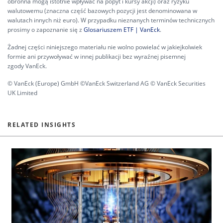
obronna mogą istotnie wpływać na popyt i kursy akcji) oraz ryzyku
walutowemu (znaczna część bazowych pozycji jest denominowana w
walutach innych niż euro). W przypadku nieznanych terminów technicznych
prosimy o zapoznanie się z
Glosariuszem ETF | VanEck
.
Żadnej części niniejszego materiału nie wolno powielać w jakiejkolwiek
formie ani przywoływać w innej publikacji bez wyraźnej pisemnej
zgody VanEck.
© VanEck (Europe) GmbH ©VanEck Switzerland AG © VanEck Securities
UK Limited
RELATED INSIGHTS