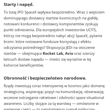
Starty i napęd.
To tutaj IPO SpaceX wpływa bezpośrednio. Wraz z wejściem
dominującego dostawcy startów kosmicznych na giełdę,
notowani konkurenci i dostawcy komponentów zyskują
punkt odniesienia. Dla europejskich inwestorów UCITS,
którzy nie mogą bezpośrednio nabyć akcji SpaceX, pytanie
brzmi: które notowane fundusze korzystają z efektu
odczytania pośredniego? Ekspozycja JEDI na otoczenie
startów — obejmująca
Rocket Lab, Avio
oraz szerszy
łańcuch dostaw napędu — mieści się wyraźnie w tej
kohorcie beneficjentów.
Obronność i bezpieczeństwo narodowe.
Rządy inwestują coraz intensywniej w kosmos jako domenę
strategiczną, wspierając popyt na komunikację, obserwację,
wczesne ostrzeganie rakietowe i zdolności space situational
awareness. Liczby stojące za tą warstwą — omówione w
następnej części — to najistotniejszy sygnał polityczny