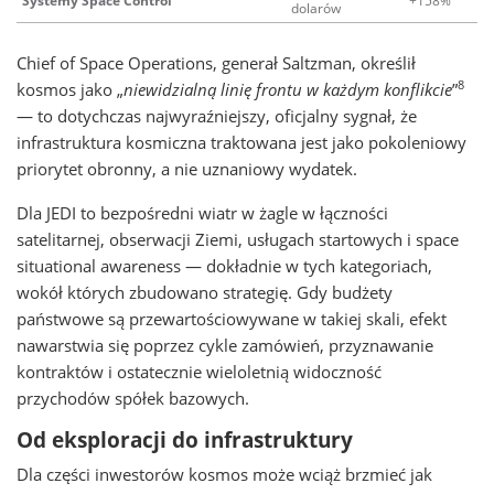
Systemy Space Control
+158%
dolarów
Chief of Space Operations, generał Saltzman, określił
8
kosmos jako „
niewidzialną linię frontu w każdym konflikcie
”
— to dotychczas najwyraźniejszy, oficjalny sygnał, że
infrastruktura kosmiczna traktowana jest jako pokoleniowy
priorytet obronny, a nie uznaniowy wydatek.
Dla JEDI to bezpośredni wiatr w żagle w łączności
satelitarnej, obserwacji Ziemi, usługach startowych i space
situational awareness — dokładnie w tych kategoriach,
wokół których zbudowano strategię. Gdy budżety
państwowe są przewartościowywane w takiej skali, efekt
nawarstwia się poprzez cykle zamówień, przyznawanie
kontraktów i ostatecznie wieloletnią widoczność
przychodów spółek bazowych.
Od eksploracji do infrastruktury
Dla części inwestorów kosmos może wciąż brzmieć jak