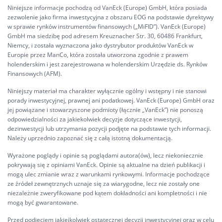
Niniejsze informacje pochodzą od VanEck (Europe) GmbH, która posiada
zezwolenie jako firma inwestycyjna z obszaru EOG na podstawie dyrektywy
w sprawie rynków instrumentów finansowych („MiFID”). VanEck (Europe)
GmbH ma siedzibę pod adresem Kreuznacher Str. 30, 60486 Frankfurt,
Niemcy, i została wyznaczona jako dystrybutor produktów VanEck w
Europie przez ManCo, która została utworzona zgodnie z prawem
holenderskim i jest zarejestrowana w holenderskim Urzędzie ds. Rynków
Finansowych (AFM).
Niniejszy materiał ma charakter wyłącznie ogólny i wstępny i nie stanowi
porady inwestycyjnej, prawnej ani podatkowej. VanEck (Europe) GmbH oraz
jej powiązane i stowarzyszone podmioty (łącznie „VanEck”) nie ponoszą
odpowiedzialności za jakiekolwiek decyzje dotyczące inwestycji,
dezinwestycji lub utrzymania pozycji podjęte na podstawie tych informacji.
Należy uprzednio zapoznać się z całą istotną dokumentacją.
Wyrażone poglądy i opinie są poglądami autora(ów), lecz niekoniecznie
pokrywają się z opiniami VanEck. Opinie są aktualne na dzień publikacji i
mogą ulec zmianie wraz z warunkami rynkowymi. Informacje pochodzące
ze źródeł zewnętrznych uznaje się za wiarygodne, lecz nie zostały one
niezależnie zweryfikowane pod kątem dokładności ani kompletności i nie
mogą być gwarantowane.
Przed podjęciem jakiejkolwiek ostatecznej decyzji inwestycyjnej oraz w celu