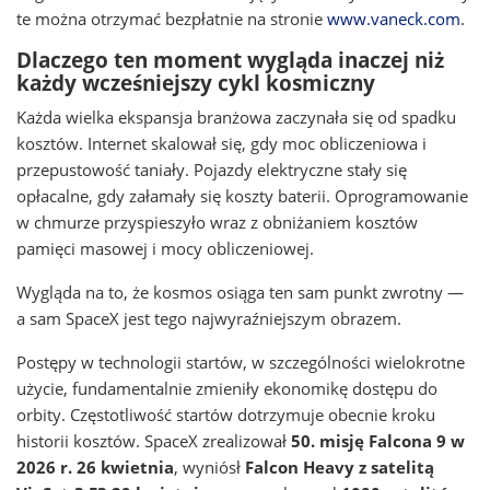
te można otrzymać bezpłatnie na stronie
www.vaneck.com
.
Dlaczego ten moment wygląda inaczej niż
każdy wcześniejszy cykl kosmiczny
Każda wielka ekspansja branżowa zaczynała się od spadku
kosztów. Internet skalował się, gdy moc obliczeniowa i
przepustowość taniały. Pojazdy elektryczne stały się
opłacalne, gdy załamały się koszty baterii. Oprogramowanie
w chmurze przyspieszyło wraz z obniżaniem kosztów
pamięci masowej i mocy obliczeniowej.
Wygląda na to, że kosmos osiąga ten sam punkt zwrotny —
a sam SpaceX jest tego najwyraźniejszym obrazem.
Postępy w technologii startów, w szczególności wielokrotne
użycie, fundamentalnie zmieniły ekonomikę dostępu do
orbity. Częstotliwość startów dotrzymuje obecnie kroku
historii kosztów. SpaceX zrealizował
50. misję Falcona 9 w
2026 r. 26 kwietnia
, wyniósł
Falcon Heavy z satelitą