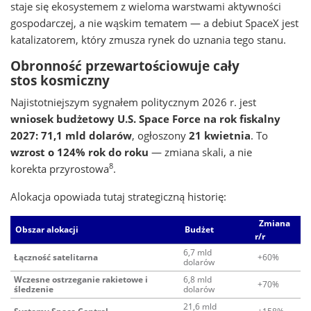
staje się ekosystemem z wieloma warstwami aktywności
gospodarczej, a nie wąskim tematem — a debiut SpaceX jest
katalizatorem, który zmusza rynek do uznania tego stanu.
Obronność przewartościowuje cały
stos kosmiczny
Najistotniejszym sygnałem politycznym 2026 r. jest
wniosek budżetowy U.S. Space Force na rok fiskalny
2027: 71,1 mld dolarów
, ogłoszony
21 kwietnia
. To
wzrost o 124% rok do roku
— zmiana skali, a nie
8
korekta przyrostowa
.
Alokacja opowiada tutaj strategiczną historię:
Zmiana
Obszar alokacji
Budżet
r/r
6,7 mld
Łączność satelitarna
+60%
dolarów
Wczesne ostrzeganie rakietowe i
6,8 mld
+70%
śledzenie
dolarów
21,6 mld