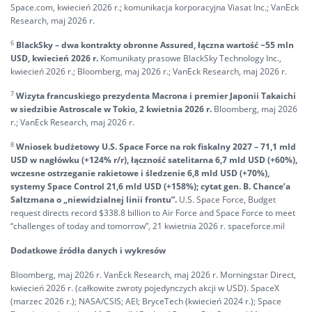
Space.com, kwiecień 2026 r.; komunikacja korporacyjna Viasat Inc.; VanEck
Research, maj 2026 r.
6
BlackSky – dwa kontrakty obronne Assured, łączna wartość ~55 mln
USD, kwiecień 2026 r.
Komunikaty prasowe BlackSky Technology Inc.,
kwiecień 2026 r.; Bloomberg, maj 2026 r.; VanEck Research, maj 2026 r.
7
Wizyta francuskiego prezydenta Macrona i premier Japonii Takaichi
w siedzibie Astroscale w Tokio, 2 kwietnia 2026 r.
Bloomberg, maj 2026
r.; VanEck Research, maj 2026 r.
8
Wniosek budżetowy U.S. Space Force na rok fiskalny 2027 – 71,1 mld
USD w nagłówku (+124% r/r), łączność satelitarna 6,7 mld USD (+60%),
wczesne ostrzeganie rakietowe i śledzenie 6,8 mld USD (+70%),
systemy Space Control 21,6 mld USD (+158%); cytat gen. B. Chance’a
Saltzmana o „niewidzialnej linii frontu”.
U.S. Space Force, Budget
request directs record $338.8 billion to Air Force and Space Force to meet
“challenges of today and tomorrow”, 21 kwietnia 2026 r. spaceforce.mil
Dodatkowe źródła danych i wykresów
Bloomberg, maj 2026 r. VanEck Research, maj 2026 r. Morningstar Direct,
kwiecień 2026 r. (całkowite zwroty pojedynczych akcji w USD). SpaceX
(marzec 2026 r.); NASA/CSIS; AEI; BryceTech (kwiecień 2024 r.); Space