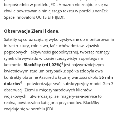
bezpośrednio w portfelu JEDI. Amazon nie znajduje się na
chwilę powstawania niniejszego tekstu w portfelu VanEck
Space Innovators UCITS ETF (JEDI).
Obserwacja Ziemi i dane.
Satelity są coraz częściej wykorzystywane do monitorowania
infrastruktury, rolnictwa, łańcuchów dostaw, zjawisk
pogodowych i aktywności geopolitycznej, tworząc rosnący
rynek dla wywiadu w czasie rzeczywistym opartego na
4
kosmosie.
BlackSky (+41,02%)
jest najwyraźniejszym
kwietniowym studium przypadku: spółka zdobyła dwa
kontrakty obronne Assured o łącznej wartości około
55 mln
6
dolarów
— potwierdzając swój subskrypcyjny model Gen-3
obserwacji Ziemi u międzynarodowych klientów
wojskowych i utwierdzając, że imagery-as-a-service to
realna, powtarzalna kategoria przychodów. BlackSky
znajduje się w portfelu JEDI.