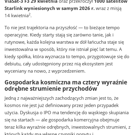
ViaSat-3 F3 29 kwietnia
oraz przekroczył
1000 satelitów
Starlink wyniesionych w samym 2026 r.
wraz z misją
2
14 kwietnia
.
To nie jest trajektoria na przyszłość — to bieżące tempo
operacyjne. Kiedy starty stają się zarówno tanie, jak i
rutynowe, każda kolejna warstwa w dół łańcucha staje się
inwestowalna w sposób, który nie istniał pięć lat temu. A
kiedy spółka, która wyznacza to tempo, przygotowuje się do
debiutu, cały udostępniony przez nią ekosystem jest
wyceniany na nowo, z wyprzedzeniem.
Gospodarka kosmiczna ma cztery wyraźnie
odrębne strumienie przychodów
Jedną z najważniejszych zachodzących zmian jest to, że
kosmos nie jest już definiowany przez jeden przypadek
użycia. Dyskusja o IPO ma tendencję do wąskiego skupiania
się na startach — ale gospodarka komercyjna obejmuje
teraz kilka wyraźnie odrębnych, inwestowalnych strumieni, z
których każdy ma własne czynniki popytu i