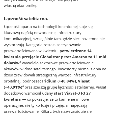
własną ekonomikę.
Łączność satelitarna.
Łączność oparta na technologii kosmicznej staje się
kluczową częścią nowoczesnej infrastruktury
komunikacyjnej, szczególnie tam, gdzie sieci naziemne nie
wystarczają. Kategoria została zdecydowanie
przewartościowana w kwietniu:
potwierdzone 14
kwietnia przejęcie Globalstar przez Amazon za 11 mld
3
dolarów
wywołało sektorowe przewartościowanie
aktywów widma satelitarnego. Inwestorzy niemal z dnia na
dzień zrewidowali strategiczną wartość infrastruktury
orbitalnej, podnosząc
Iridium (+40,84%), Viasat
4
(+43,91%)
oraz szerszą grupę łączności satelitarnej. Viasat
dodatkowo wzmocnił udany
start ViaSat-3 F3 27
5
kwietnia
— co pokazuje, że to kamienie milowe
operacyjne, nie tylko fuzje i przejęcia, napędzają
przewartościowanie. Kilka z tych nazw znajduje się