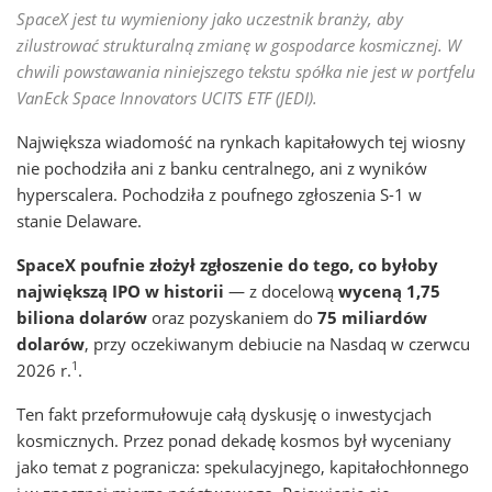
SpaceX jest tu wymieniony jako uczestnik branży, aby
zilustrować strukturalną zmianę w gospodarce kosmicznej. W
chwili powstawania niniejszego tekstu spółka nie jest w portfelu
VanEck Space Innovators UCITS ETF (JEDI).
Największa wiadomość na rynkach kapitałowych tej wiosny
nie pochodziła ani z banku centralnego, ani z wyników
hyperscalera. Pochodziła z poufnego zgłoszenia S-1 w
stanie Delaware.
SpaceX poufnie złożył zgłoszenie do tego, co byłoby
największą IPO w historii
— z docelową
wyceną 1,75
biliona dolarów
oraz pozyskaniem do
75 miliardów
dolarów
, przy oczekiwanym debiucie na Nasdaq w czerwcu
1
2026 r.
.
Ten fakt przeformułowuje całą dyskusję o inwestycjach
kosmicznych. Przez ponad dekadę kosmos był wyceniany
jako temat z pogranicza: spekulacyjnego, kapitałochłonnego