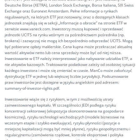
Deutsche Börse (XETRA), London Stock Exchange, Borsa Italiana, SIX Swiss
Exchange oraz Euronext Amsterdam. Pełne informacje o rynkach
regulowanych, na których ETF jest notowany, oraz o dostępnych klasach
jednostek znajdują się w sekcji „Informacje o obrocie” na stronie ETF w
serwisie www.vaneck.com. Inwestorzy muszą kupować i sprzedawać
jednostki UCITS na rynku wtórnym za pośrednictwem pośrednika (np.
brokera) i zazwyczaj nie mogą ich bezpośrednio odsprzedać UCITS. Mogą
być pobierane opłaty maklerskie. Cena kupna może przekraczać aktualną
wartość aktywów netto lub cena sprzedaży może być od niej niższa.
Inwestowanie w ETF należy interpretować jako nabywanie udziałów ETF, a
nie aktywów bazowych. Traktowanie podatkowe zależy od osobistej sytuacji
każdego inwestora i może się zmieniać w czasie. ManCo może zakończyć
dystrybucję ETF w jednej lub większej liczbie jurysdykcji. Podsumowanie
praw inwestorów jest dostępne w języku angielskim pod adresem:
summary-of-investor-rights.pdf.
Inwestowanie wiąże się z ryzykiem, w tym z możliwością utraty
zainwestowanego kapitału. W szczególności JEDI podlega ryzyku
koncentracji sektorowej (ekspozycja skoncentrowana na gospodarce
kosmicznej), ryzyku technologii wschodzących (modele biznesowe na
wczesnym etapie i szybko ewoluujące), ryzyku płynności (pozycje o
mniejszej kapitalizacji mogą być mniej płynne), ryzyku geopolitycznemu i
regulacyjnemu (zamówienia rządowe, kontrole eksportowe i polityka