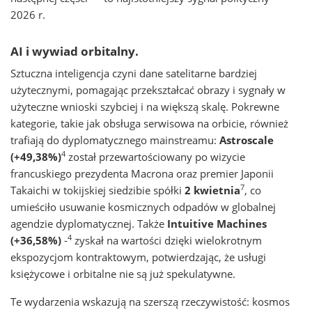
2026 r.
AI i wywiad orbitalny.
Sztuczna inteligencja czyni dane satelitarne bardziej
użytecznymi, pomagając przekształcać obrazy i sygnały w
użyteczne wnioski szybciej i na większą skalę. Pokrewne
kategorie, takie jak obsługa serwisowa na orbicie, również
trafiają do dyplomatycznego mainstreamu:
Astroscale
4
(+49,38%)
został przewartościowany po wizycie
francuskiego prezydenta Macrona oraz premier Japonii
7
Takaichi w tokijskiej siedzibie spółki
2 kwietnia
, co
umieściło usuwanie kosmicznych odpadów w globalnej
agendzie dyplomatycznej. Także
Intuitive Machines
4
(+36,58%)
-
zyskał na wartości dzięki wielokrotnym
ekspozycjom kontraktowym, potwierdzając, że usługi
księżycowe i orbitalne nie są już spekulatywne.
Te wydarzenia wskazują na szerszą rzeczywistość: kosmos