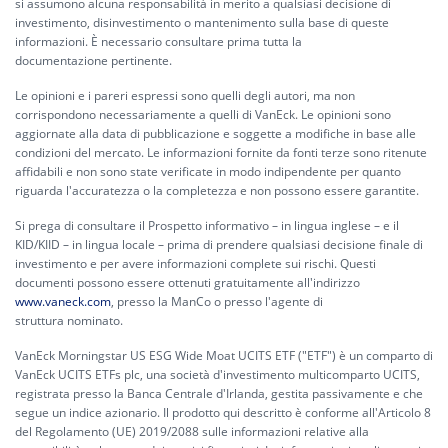
si assumono alcuna responsabilità in merito a qualsiasi decisione di
investimento, disinvestimento o mantenimento sulla base di queste
informazioni. È necessario consultare prima tutta la
documentazione pertinente.
Le opinioni e i pareri espressi sono quelli degli autori, ma non
corrispondono necessariamente a quelli di VanEck. Le opinioni sono
aggiornate alla data di pubblicazione e soggette a modifiche in base alle
condizioni del mercato. Le informazioni fornite da fonti terze sono ritenute
affidabili e non sono state verificate in modo indipendente per quanto
riguarda l'accuratezza o la completezza e non possono essere garantite.
Si prega di consultare il Prospetto informativo – in lingua inglese – e il
KID/KIID – in lingua locale – prima di prendere qualsiasi decisione finale di
investimento e per avere informazioni complete sui rischi. Questi
documenti possono essere ottenuti gratuitamente all'indirizzo
www.vaneck.com
, presso la ManCo o presso l'agente di
struttura nominato.
VanEck Morningstar US ESG Wide Moat UCITS ETF ("ETF") è un comparto di
VanEck UCITS ETFs plc, una società d'investimento multicomparto UCITS,
registrata presso la Banca Centrale d'Irlanda, gestita passivamente e che
segue un indice azionario. Il prodotto qui descritto è conforme all'Articolo 8
del Regolamento (UE) 2019/2088 sulle informazioni relative alla