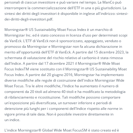
personali di ciascun investitore e può variare nel tempo. La ManCo può
interrompere la commercializzazione dell'ETF in una o più giurisdizioni. La
sintesi dei diritti degli investitori è disponibile in inglese all'indirizzo:
sintesi-
dei-diritti-degli-investitori.pdf.
Morningstar® US Sustainability Moat Focus Index è un marchio di
Morningstar Inc. ed è stato concesso in licenza d'uso per determinati scopi
da VanEck. L'ETF di VanEck non è sponsorizzato, appoggiato, venduto o
promosso da Morningstar e Morningstar non fa alcuna dichiarazione in
merito all'opportunità dell'ETF di VanEck. A partire dal 15 dicembre 2023, la
schermata di valutazione del rischio relativo al carbonio è stata rimossa
dall'Indice. A partire dal 17 dicembre 2021 il Morningstar® Wide Moat
Focus IndexTM viene sostituito con il Morningstar® US Sustainability Moat
Focus Index. A partire dal 20 giugno 2016, Morningstar ha implementato
diverse modifiche alle regole di costruzione dell'indice Morningstar Wide
Moat Focus. Tra le altre modifiche, l'Indice ha aumentato il numero di
componenti da 20 titoli ad almeno 40 titoli e ha modificato la metodologia
di ribilanciamento e ricostituzione. Tali modifiche possono comportare
un'esposizione più diversificata, un turnover inferiore e periodi di
detenzione più lunghi per i componenti dell'Indice rispetto alle norme in
vigore prima di tale data. Non è possibile investire direttamente in
un indice.
L'indice Morningstar® Global Wide Moat FocusSM è stato creato ed è