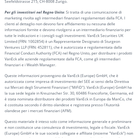
Seefeldstrasse 215, CH-8008 Zurigo.
Per gli investitori nel Regno Unito
: Si tratta di una comunicazione di
marketing rivolta agli intermediari finanziari regolamentati dalla FCA. I
clienti al dettaglio non devono fare affidamento su nessuna delle
informazioni fornite e devono rivolgersi a un intermediario finanziario per
tutte le indicazioni e i consigli sugli investimenti. VanEck Securities UK
Limited (FRN: 1002854) è un Rappresentante Designato di Sturgeon
Ventures LLP (FRN: 452811), che è autorizzata e regolamentata dalla
Financial Conduct Authority (FCA) nel Regno Unito, per distribuire i prodotti
VanEck alle aziende regolamentate dalla FCA, come gli intermediari
finanziari e i Wealth Manager.
Queste informazioni provengono da VanEck (Europe) GmbH, che è
autorizzata come impresa di investimento del SEE ai sensi della Direttiva
sui Mercati degli Strumenti Finanziari ("MiFiD"). VanEck (Europe) GmbH ha
la sua sede legale in Kreuznacher Str. 30, 60486 Francoforte, Germania, ed
è stata nominata distributore dei prodotti VanEck in Europa da ManCo, che
è costituita secondo il diritto olandese e registrata presso l'Autorità
olandese per i mercati finanziari (AFM).
Questo materiale è inteso solo come informazione generale e preliminare
e non costituisce una consulenza di investimento, legale o fiscale. VanEck
(Europe) GmbH e le sue società collegate e affiliate (insieme "VanEck") non