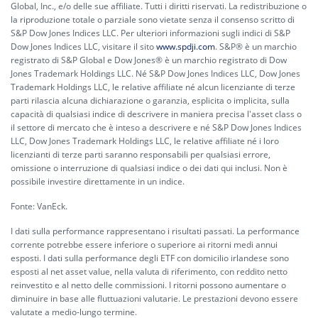
Global, Inc., e/o delle sue affiliate. Tutti i diritti riservati. La redistribuzione o
la riproduzione totale o parziale sono vietate senza il consenso scritto di
S&P Dow Jones Indices LLC. Per ulteriori informazioni sugli indici di S&P
Dow Jones Indices LLC, visitare il sito
www.spdji.com
. S&P® è un marchio
registrato di S&P Global e Dow Jones® è un marchio registrato di Dow
Jones Trademark Holdings LLC. Né S&P Dow Jones Indices LLC, Dow Jones
Trademark Holdings LLC, le relative affiliate né alcun licenziante di terze
parti rilascia alcuna dichiarazione o garanzia, esplicita o implicita, sulla
capacità di qualsiasi indice di descrivere in maniera precisa l'asset class o
il settore di mercato che è inteso a descrivere e né S&P Dow Jones Indices
LLC, Dow Jones Trademark Holdings LLC, le relative affiliate né i loro
licenzianti di terze parti saranno responsabili per qualsiasi errore,
omissione o interruzione di qualsiasi indice o dei dati qui inclusi. Non è
possibile investire direttamente in un indice.
Fonte: VanEck.
I dati sulla performance rappresentano i risultati passati. La performance
corrente potrebbe essere inferiore o superiore ai ritorni medi annui
esposti. I dati sulla performance degli ETF con domicilio irlandese sono
esposti al net asset value, nella valuta di riferimento, con reddito netto
reinvestito e al netto delle commissioni. I ritorni possono aumentare o
diminuire in base alle fluttuazioni valutarie. Le prestazioni devono essere
valutate a medio-lungo termine.