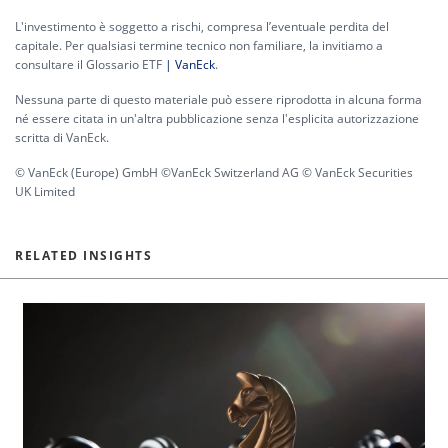
L'investimento è soggetto a rischi, compresa l’eventuale perdita del
capitale. Per qualsiasi termine tecnico non familiare, la invitiamo a
consultare il Glossario ETF
| VanEck
.
Nessuna parte di questo materiale può essere riprodotta in alcuna forma
né essere citata in un'altra pubblicazione senza l'esplicita autorizzazione
scritta di VanEck.
© VanEck (Europe) GmbH ©VanEck Switzerland AG © VanEck Securities
UK Limited
RELATED INSIGHTS