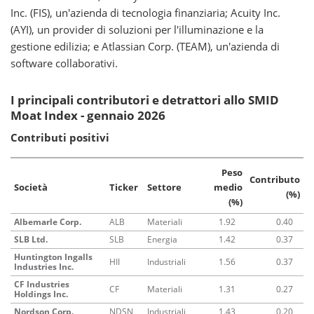
Inc. (FIS), un'azienda di tecnologia finanziaria; Acuity Inc.
(AYI), un provider di soluzioni per l'illuminazione e la
gestione edilizia; e Atlassian Corp. (TEAM), un'azienda di
software collaborativi.
I principali contributori e detrattori allo SMID
Moat Index - gennaio 2026
Contributi positivi
Peso
Contributo
Società
Ticker
Settore
medio
(%)
(%)
Albemarle Corp.
ALB
Materiali
1.92
0.40
SLB Ltd.
SLB
Energia
1.42
0.37
Huntington Ingalls
HII
Industriali
1.56
0.37
Industries Inc.
CF Industries
CF
Materiali
1.31
0.27
Holdings Inc.
Nordson Corp.
NDSN
Industriali
1.43
0.20