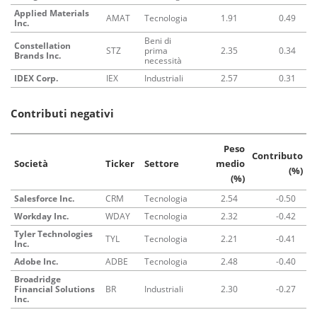
Applied Materials
AMAT
Tecnologia
1.91
0.49
Inc.
Beni di
Constellation
STZ
prima
2.35
0.34
Brands Inc.
necessità
IDEX Corp.
IEX
Industriali
2.57
0.31
Contributi negativi
Peso
Contributo
Società
Ticker
Settore
medio
(%)
(%)
Salesforce Inc.
CRM
Tecnologia
2.54
-0.50
Workday Inc.
WDAY
Tecnologia
2.32
-0.42
Tyler Technologies
TYL
Tecnologia
2.21
-0.41
Inc.
Adobe Inc.
ADBE
Tecnologia
2.48
-0.40
Broadridge
Financial Solutions
BR
Industriali
2.30
-0.27
Inc.