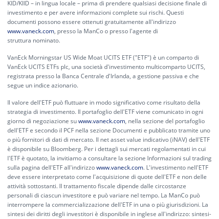
KID/KIID – in lingua locale – prima di prendere qualsiasi decisione finale di
investimento e per avere informazioni complete sui rischi. Questi
documenti possono essere ottenuti gratuitamente all'indirizzo
www.vaneck.com
, presso la ManCo o presso l'agente di
struttura nominato.
VanEck Morningstar US Wide Moat UCITS ETF ("ETF") è un comparto di
VanEck UCITS ETFs plc, una società d'investimento multicomparto UCITS,
registrata presso la Banca Centrale d'Irlanda, a gestione passiva e che
segue un indice azionario.
Il valore dell'ETF può fluttuare in modo significativo come risultato della
strategia di investimento. Il portafoglio dell'ETF viene comunicato in ogni
giorno di negoziazione su
www.vaneck.com
, nella sezione del portafoglio
dell'ETF e secondo il PCF nella sezione Documenti e pubblicato tramite uno
o più fornitori di dati di mercato. Il net asset value indicativo (iNAV) dell'ETF
è disponibile su Bloomberg. Per i dettagli sui mercati regolamentati in cui
l'ETF è quotato, la invitiamo a consultare la sezione Informazioni sul trading
sulla pagina dell'ETF all'indirizzo
www.vaneck.com
. L'investimento nell'ETF
deve essere interpretato come l'acquisizione di quote dell'ETF e non delle
attività sottostanti. Il trattamento fiscale dipende dalle circostanze
personali di ciascun investitore e può variare nel tempo. La ManCo può
interrompere la commercializzazione dell'ETF in una o più giurisdizioni. La
sintesi dei diritti degli investitori è disponibile in inglese all'indirizzo:
sintesi-