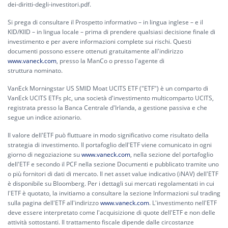
dei-diritti-degli-investitori.pdf.
Si prega di consultare il Prospetto informativo – in lingua inglese – e il
KID/KIID – in lingua locale – prima di prendere qualsiasi decisione finale di
investimento e per avere informazioni complete sui rischi. Questi
documenti possono essere ottenuti gratuitamente all'indirizzo
www.vaneck.com
, presso la ManCo o presso l'agente di
struttura nominato.
VanEck Morningstar US SMID Moat UCITS ETF ("ETF") è un comparto di
VanEck UCITS ETFs plc, una società d'investimento multicomparto UCITS,
registrata presso la Banca Centrale d'Irlanda, a gestione passiva e che
segue un indice azionario.
Il valore dell'ETF può fluttuare in modo significativo come risultato della
strategia di investimento. Il portafoglio dell'ETF viene comunicato in ogni
giorno di negoziazione su
www.vaneck.com
, nella sezione del portafoglio
dell'ETF e secondo il PCF nella sezione Documenti e pubblicato tramite uno
o più fornitori di dati di mercato. Il net asset value indicativo (iNAV) dell'ETF
è disponibile su Bloomberg. Per i dettagli sui mercati regolamentati in cui
l'ETF è quotato, la invitiamo a consultare la sezione Informazioni sul trading
sulla pagina dell'ETF all'indirizzo
www.vaneck.com
. L'investimento nell'ETF
deve essere interpretato come l'acquisizione di quote dell'ETF e non delle
attività sottostanti. Il trattamento fiscale dipende dalle circostanze