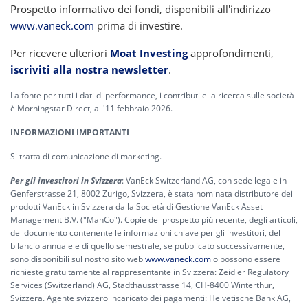
Prospetto informativo dei fondi, disponibili all'indirizzo
www.vaneck.com
prima di investire.
Per ricevere ulteriori
Moat Investing
approfondimenti,
iscriviti alla nostra newsletter
.
La fonte per tutti i dati di performance, i contributi e la ricerca sulle società
è Morningstar Direct, all'11 febbraio 2026.
INFORMAZIONI IMPORTANTI
Si tratta di comunicazione di marketing.
Per gli investitori in Svizzera
: VanEck Switzerland AG, con sede legale in
Genferstrasse 21, 8002 Zurigo, Svizzera, è stata nominata distributore dei
prodotti VanEck in Svizzera dalla Società di Gestione VanEck Asset
Management B.V. ("ManCo"). Copie del prospetto più recente, degli articoli,
del documento contenente le informazioni chiave per gli investitori, del
bilancio annuale e di quello semestrale, se pubblicato successivamente,
sono disponibili sul nostro sito web
www.vaneck.com
o possono essere
richieste gratuitamente al rappresentante in Svizzera: Zeidler Regulatory
Services (Switzerland) AG, Stadthausstrasse 14, CH-8400 Winterthur,
Svizzera. Agente svizzero incaricato dei pagamenti: Helvetische Bank AG,