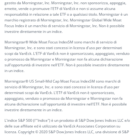
gestito da Morningstar, Inc. Morningstar, Inc. non sponsorizza, appoggia,
emette, vende o promuove l'ETF di VanEck e non si assume alcuna
responsabilità in relazione a tale ETF o a qualsiasi titolo. Morningstar è un
marchio registrato di Morningstar, Inc. Morningstar Global Wide Moat
Focus Index è un marchio di servizio di Morningstar, Inc. Non è possibile
investire direttamente in un indice.
Morningstar® Wide Moat Focus IndexSM sono marchi di servizio di
Morningstar, Inc. e sono stati concessi in licenza d'uso per determinati
scopi da VanEck. L'ETF di VanEck non è sponsorizzato, appoggiato, venduto
o promosso da Morningstar e Morningstar non fa alcuna dichiarazione
sull'opportunità di investire nell'ETF. Non è possibile investire direttamente
in un indice.
Morningstar® US Small-Mid Cap Moat Focus IndexSM sono marchi di
servizio di Morningstar, Inc. e sono stati concessi in licenza d'uso per
determinati scopi da VanEck. L'ETF di VanEck non è sponsorizzato,
appoggiato, venduto o promosso da Morningstar e Morningstar non fa
alcuna dichiarazione sull'opportunità di investire nell'ETF. Non è possibile
investire direttamente in un indice.
L'indice S&P 500 (l'"Indice") è un prodotto di S&P Dow Jones Indices LLC e/o
delle sue affiliate ed è utilizzato da VanEck Associates Corporation su
licenza. Copyright © 2020 S&P Dow Jones Indices LLC, una divisione di S&P