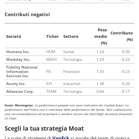
Contributi negativi
Peso
Contributo
Società
Ticker
Settore
medio
(%)
(%)
Humana Inc.
HUM
Sanità
1.24
-0.30
Workday Inc.
WDAY
Tecnologia
1.29
-0.23
Fidelity National
Information
FIS
Finanziari
1.35
-0.23
Services Inc.
Acuity Inc.
AYI
Industriali
1.38
-0.20
Atlassian Corp.
TEAM
Tecnologia
0.64
-0.17
Fonte: Morningstar
. Le performance passate non sono indicative dei risultati futuri. La
performance dell'Indice non è indicativa della performance del fondo. Non costituiscono
una raccomandazione ad acquistare o vendere alcuno dei titoli/degli strumenti finanziari
ivi citati.
Scegli la tua strategia Moat
La suite di strategie di
VanEck
si avvale del team di ricerca