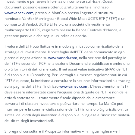
investimento e per avere informazioni complete sui rischi. Questi
documenti possono essere ottenuti gratuitamente all'indirizzo
www.vaneck.com
, presso la ManCo o presso l'agente di struttura
nominato. VanEck Morningstar Global Wide Moat UCITS ETF ("ETF") è un
comparto di VanEck UCITS ETFs plc, una società d'investimento
multicomparto UCITS, registrata presso la Banca Centrale d'Irlanda, a
gestione passiva e che segue un indice azionario.
Il valore dell'ETF può fluttuare in modo significativo come risultato della
strategia di investimento. Il portafoglio dell'ETF viene comunicato in ogni
giorno di negoziazione su
www.vaneck.com
, nella sezione del portafoglio
dell'ETF e secondo il PCF nella sezione Documenti e pubblicato tramite uno
o più fornitori di dati di mercato. Il net asset value indicativo (iNAV) dell'ETF
è disponibile su Bloomberg. Per i dettagli sui mercati regolamentati in cui
l'ETF è quotato, la invitiamo a consultare la sezione Informazioni sul trading
sulla pagina dell'ETF all'indirizzo
www.vaneck.com
. L'investimento nell'ETF
deve essere interpretato come l'acquisizione di quote dell'ETF e non delle
attività sottostanti. Il trattamento fiscale dipende dalle circostanze
personali di ciascun investitore e può variare nel tempo. La ManCo può
interrompere la commercializzazione dell'ETF in una o più giurisdizioni. La
sintesi dei diritti degli investitori è disponibile in inglese all'indirizzo:
sintesi-
dei-diritti-degli-investitori.pdf.
Si prega di consultare il Prospetto informativo – in lingua inglese – e il