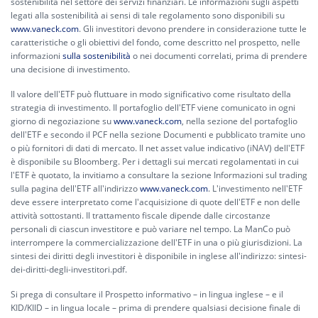
sostenibilità nel settore dei servizi finanziari. Le informazioni sugli aspetti
legati alla sostenibilità ai sensi di tale regolamento sono disponibili su
www.vaneck.com
. Gli investitori devono prendere in considerazione tutte le
caratteristiche o gli obiettivi del fondo, come descritto nel prospetto, nelle
informazioni
sulla sostenibilità
o nei documenti correlati, prima di prendere
una decisione di investimento.
Il valore dell'ETF può fluttuare in modo significativo come risultato della
strategia di investimento. Il portafoglio dell'ETF viene comunicato in ogni
giorno di negoziazione su
www.vaneck.com
, nella sezione del portafoglio
dell'ETF e secondo il PCF nella sezione Documenti e pubblicato tramite uno
o più fornitori di dati di mercato. Il net asset value indicativo (iNAV) dell'ETF
è disponibile su Bloomberg. Per i dettagli sui mercati regolamentati in cui
l'ETF è quotato, la invitiamo a consultare la sezione Informazioni sul trading
sulla pagina dell'ETF all'indirizzo
www.vaneck.com
. L'investimento nell'ETF
deve essere interpretato come l'acquisizione di quote dell'ETF e non delle
attività sottostanti. Il trattamento fiscale dipende dalle circostanze
personali di ciascun investitore e può variare nel tempo. La ManCo può
interrompere la commercializzazione dell'ETF in una o più giurisdizioni. La
sintesi dei diritti degli investitori è disponibile in inglese all'indirizzo:
sintesi-
dei-diritti-degli-investitori.pdf.
Si prega di consultare il Prospetto informativo – in lingua inglese – e il
KID/KIID – in lingua locale – prima di prendere qualsiasi decisione finale di