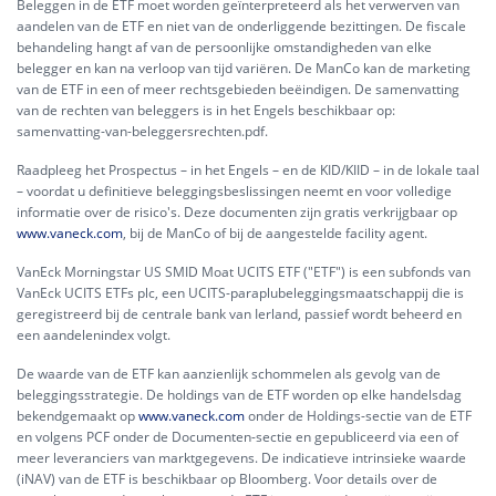
Beleggen in de ETF moet worden geïnterpreteerd als het verwerven van
aandelen van de ETF en niet van de onderliggende bezittingen. De fiscale
behandeling hangt af van de persoonlijke omstandigheden van elke
belegger en kan na verloop van tijd variëren. De ManCo kan de marketing
van de ETF in een of meer rechtsgebieden beëindigen. De samenvatting
van de rechten van beleggers is in het Engels beschikbaar op:
samenvatting-van-beleggersrechten.pdf.
Raadpleeg het Prospectus – in het Engels – en de KID/KIID – in de lokale taal
– voordat u definitieve beleggingsbeslissingen neemt en voor volledige
informatie over de risico's. Deze documenten zijn gratis verkrijgbaar op
www.vaneck.com
, bij de ManCo of bij de aangestelde facility agent.
VanEck Morningstar US SMID Moat UCITS ETF ("ETF") is een subfonds van
VanEck UCITS ETFs plc, een UCITS-paraplubeleggingsmaatschappij die is
geregistreerd bij de centrale bank van Ierland, passief wordt beheerd en
een aandelenindex volgt.
De waarde van de ETF kan aanzienlijk schommelen als gevolg van de
beleggingsstrategie. De holdings van de ETF worden op elke handelsdag
bekendgemaakt op
www.vaneck.com
onder de Holdings-sectie van de ETF
en volgens PCF onder de Documenten-sectie en gepubliceerd via een of
meer leveranciers van marktgegevens. De indicatieve intrinsieke waarde
(iNAV) van de ETF is beschikbaar op Bloomberg. Voor details over de