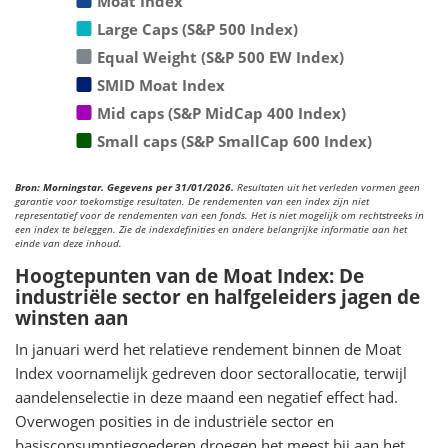
Moat Index
Large Caps (S&P 500 Index)
Equal Weight (S&P 500 EW Index)
SMID Moat Index
Mid caps (S&P MidCap 400 Index)
Small caps (S&P SmallCap 600 Index)
Bron: Morningstar. Gegevens per 31/01/2026.
Resultaten uit het verleden vormen geen
garantie voor toekomstige resultaten. De rendementen van een index zijn niet
representatief voor de rendementen van een fonds. Het is niet mogelijk om rechtstreeks in
een index te beleggen. Zie de indexdefinities en andere belangrijke informatie aan het
einde van deze inhoud.
Hoogtepunten van de Moat Index: De
industriële sector en halfgeleiders jagen de
winsten aan
In januari werd het relatieve rendement binnen de Moat
Index voornamelijk gedreven door sectorallocatie, terwijl
aandelenselectie in deze maand een negatief effect had.
Overwogen posities in de industriële sector en
basisconsumptiegoederen droegen het meest bij aan het