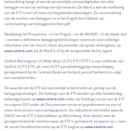
behandeling hangt af van de persoonlijke omstandigheden van elke
belegger en kan na verloop van tijd variëren. De ManCo kan de marketing
van de ETF in een of meer rechtsgebieden beëindigen. De samenvatting
van de rechten van beleggers is in het Engels beschikbaar op:
samenvatting-van-beleggersrechten.pdf.
Raadpleeg het Prospectus – in het Engels – en de KID/KIID – in de lokale taal
– voordat u definitieve beleggingsbeslissingen neemt en voor volledige
informatie over de risico's. Deze documenten zijn gratis verkrijgbaar op
www.vaneck.com
, bij de ManCo of bij de aangestelde facility agent.
VanEck Morningstar US Wide Moat UCITS ETF ("ETF") is een subfonds van
VanEck UCITS ETFs plc, een UCITS-paraplubeleggingsmaatschappij,
geregistreerd bij de Centrale Bank van Ierland, passief beheerd en volgt
een aandelenindex.
De waarde van de ETF kan aanzienlijk schommelen als gevolg van de
beleggingsstrategie. De holdings van de ETF worden op elke handelsdag
bekendgemaakt op
www.vaneck.com
onder de Holdings-sectie van de ETF
en volgens PCF onder de Documenten-sectie en gepubliceerd via een of
meer leveranciers van marktgegevens. De indicatieve intrinsieke waarde
(iNAV) van de ETF is beschikbaar op Bloomberg. Voor details over de
gereglementeerde markten waar de ETF is genoteerd, verwijzen wij u naar
de sectie Handelsinformatie op de ETF-pagina op
www.vaneck.com
.