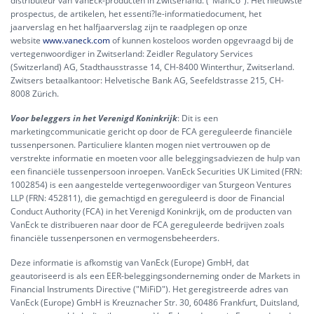
distributeur van VanEck-producten in Zwitserland. ("ManCo"). Het nieuwste
prospectus, de artikelen, het essenti?le-informatiedocument, het
jaarverslag en het halfjaarverslag zijn te raadplegen op onze
website
www.vaneck.com
of kunnen kosteloos worden opgevraagd bij de
vertegenwoordiger in Zwitserland: Zeidler Regulatory Services
(Switzerland) AG, Stadthausstrasse 14, CH-8400 Winterthur, Zwitserland.
Zwitsers betaalkantoor: Helvetische Bank AG, Seefeldstrasse 215, CH-
8008 Zürich.
Voor beleggers in het Verenigd Koninkrijk
: Dit is een
marketingcommunicatie gericht op door de FCA gereguleerde financiële
tussenpersonen. Particuliere klanten mogen niet vertrouwen op de
verstrekte informatie en moeten voor alle beleggingsadviezen de hulp van
een financiële tussenpersoon inroepen. VanEck Securities UK Limited (FRN:
1002854) is een aangestelde vertegenwoordiger van Sturgeon Ventures
LLP (FRN: 452811), die gemachtigd en gereguleerd is door de Financial
Conduct Authority (FCA) in het Verenigd Koninkrijk, om de producten van
VanEck te distribueren naar door de FCA gereguleerde bedrijven zoals
financiële tussenpersonen en vermogensbeheerders.
Deze informatie is afkomstig van VanEck (Europe) GmbH, dat
geautoriseerd is als een EER-beleggingsonderneming onder de Markets in
Financial Instruments Directive ("MiFiD"). Het geregistreerde adres van
VanEck (Europe) GmbH is Kreuznacher Str. 30, 60486 Frankfurt, Duitsland,