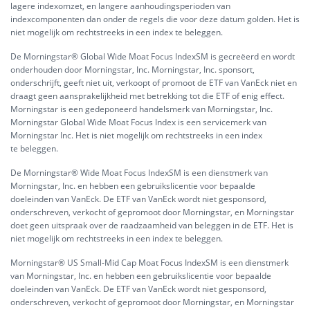
lagere indexomzet, en langere aanhoudingsperioden van
indexcomponenten dan onder de regels die voor deze datum golden. Het is
niet mogelijk om rechtstreeks in een index te beleggen.
De Morningstar® Global Wide Moat Focus IndexSM is gecreëerd en wordt
onderhouden door Morningstar, Inc. Morningstar, Inc. sponsort,
onderschrijft, geeft niet uit, verkoopt of promoot de ETF van VanEck niet en
draagt geen aansprakelijkheid met betrekking tot die ETF of enig effect.
Morningstar is een gedeponeerd handelsmerk van Morningstar, Inc.
Morningstar Global Wide Moat Focus Index is een servicemerk van
Morningstar Inc. Het is niet mogelijk om rechtstreeks in een index
te beleggen.
De Morningstar® Wide Moat Focus IndexSM is een dienstmerk van
Morningstar, Inc. en hebben een gebruikslicentie voor bepaalde
doeleinden van VanEck. De ETF van VanEck wordt niet gesponsord,
onderschreven, verkocht of gepromoot door Morningstar, en Morningstar
doet geen uitspraak over de raadzaamheid van beleggen in de ETF. Het is
niet mogelijk om rechtstreeks in een index te beleggen.
Morningstar® US Small-Mid Cap Moat Focus IndexSM is een dienstmerk
van Morningstar, Inc. en hebben een gebruikslicentie voor bepaalde
doeleinden van VanEck. De ETF van VanEck wordt niet gesponsord,
onderschreven, verkocht of gepromoot door Morningstar, en Morningstar