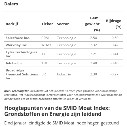
Dalers
Gem.
Bijdrage
Bedrijf
Ticker
Sector
gewicht
(%)
(%)
Salesforce Inc.
CRM
Technologie
2.54
-0.50
Workday Inc.
WDAY
Technologie
2.32
-0.42
Tyler Technologies
TYL
Technologie
2.21
-0.41
Inc.
Adobe Inc.
ADBE
Technologie
2.48
-0.40
Broadridge
Financial Solutions
BR
Industrie
2.30
-0.27
Inc.
Bron: Morningstar
. Resultaten uit het verleden vormen geen garantie voor toekomstige
resultaten. Het indexrendement is representatief voor het fondsrendement. Niet bedoeld als
aanbeveling om de hierin genoemde effecten te kopen of verkopen.
Hoogtepunten van de SMID Moat Index:
Grondstoffen en Energie zijn leidend
Eind januari eindigde de SMID Moat Index hoger, gesteund