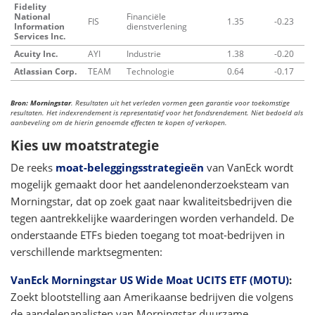
Fidelity
National
Financiële
FIS
1.35
-0.23
Information
dienstverlening
Services Inc.
Acuity Inc.
AYI
Industrie
1.38
-0.20
Atlassian Corp.
TEAM
Technologie
0.64
-0.17
Bron: Morningstar
. Resultaten uit het verleden vormen geen garantie voor toekomstige
resultaten. Het indexrendement is representatief voor het fondsrendement. Niet bedoeld als
aanbeveling om de hierin genoemde effecten te kopen of verkopen.
Kies uw moatstrategie
De reeks
moat-beleggingsstrategieën
van VanEck wordt
mogelijk gemaakt door het aandelenonderzoeksteam van
Morningstar, dat op zoek gaat naar kwaliteitsbedrijven die
tegen aantrekkelijke waarderingen worden verhandeld. De
onderstaande ETFs bieden toegang tot moat-bedrijven in
verschillende marktsegmenten:
VanEck Morningstar US Wide Moat UCITS ETF (MOTU)
:
Zoekt blootstelling aan Amerikaanse bedrijven die volgens
de aandelenanalisten van Morningstar duurzame