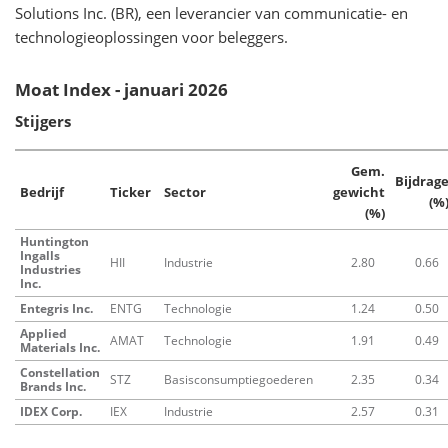
Solutions Inc. (BR), een leverancier van communicatie- en
technologieoplossingen voor beleggers.
Moat Index - januari 2026
Stijgers
Gem.
Bijdrag
Bedrijf
Ticker
Sector
gewicht
(%
(%)
Huntington
Ingalls
HII
Industrie
2.80
0.66
Industries
Inc.
Entegris Inc.
ENTG
Technologie
1.24
0.50
Applied
AMAT
Technologie
1.91
0.49
Materials Inc.
Constellation
STZ
Basisconsumptiegoederen
2.35
0.34
Brands Inc.
IDEX Corp.
IEX
Industrie
2.57
0.31