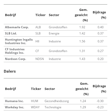
Gem.
Bijdrage
Bedrijf
Ticker
Sector
gewicht
(%)
(%)
Albemarle Corp.
ALB
Grondstoffen
1.92
0.40
SLB Ltd.
SLB
Energie
1.42
0.37
Huntington Ingalls
HII
Industrie
1.56
0.37
Industries Inc.
CF Industries
CF
Grondstoffen
1.31
0.27
Holdings Inc.
Nordson Corp.
NDSN
Industrie
1.43
0.20
Dalers
Gem.
Bijdrage
Bedrijf
Ticker
Sector
gewicht
(%)
(%)
Humana Inc.
HUM
Gezondheidszorg
1.24
-0.30
Workday Inc.
WDAY
Technologie
1.29
-0.23