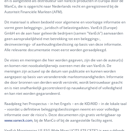
en is aangesteld als distributeur van VanEck-producten in Europa door de
ManCo, die is opgericht naar Nederlands recht en geregistreerd bij de
Autoriteit Financiële Markten (AFM).
Dit materiaal is alleen bedoeld voor algemene en voorlopige informatie en
vormt geen beleggings-, juridisch of belastingadvies. VanEck (Europe)
GmbH en de aan haar gelieerde bedrijven (samen "VanEck") aanvaarden
geen aansprakelijkheid met betrekking tot een beleggings-,
desinvesterings- of aanhoudingsbeslissing op basis van deze informatie.
Alle relevante documentatie moet eerst worden geraadpleegd.
De visies en meningen die hier worden gegeven, zijn die van de auteur(s)
en komen niet noodzakelijkerwijs overeen met die van VanEck. De
meningen zijn actueel op de datum van publicatie en kunnen worden
aangepast op basis van veranderende marktomstandigheden. Informatie
die door bronnen van derden wordt verstrekt, wordt betrouwbaar geacht
en is niet onafhankelijk gecontroleerd op nauwkeurigheid of volledigheid
en kan niet worden gegarandeerd.
Raadpleeg het Prospectus – in het Engels – en de KID/KIID – in de lokale taal
– voordat u definitieve beleggingsbeslissingen neemt en voor volledige
informatie over de risico's. Deze documenten zijn gratis verkrijgbaar op
www.vaneck.com
, bij de ManCo of bij de aangestelde facility agent.
VanEck Morningstar US ESG Wide Moat UCITS ETF ("ETF") is een subfonds