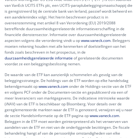
van VanEck UCITS ETFs plc, een UCITS-paraplubeleggingsmaatschappij die
is geregistreerd bij de centrale bank van Ierland, passief wordt beheerd en
een aandelenindex volgt. Het hierin beschreven product is in
overeenstemming met artikel 8 van Verordening (EU) 2019/2088
betreffende duurzaamheidsgerelateerde informatieverschaffing in de
financiële dienstensector. Informatie over duurzaamheidsgerelateerde
aspecten volgens die verordening vindt u op
www.vaneck.com
. Beleggers
moeten rekening houden met alle kenmerken of doelstellingen van het
fonds zoals beschreven in het prospectus, in de
duurzaamheidsgerelateerde informatie
of gerelateerde documenten
voordat ze een beleggingsbeslissing nemen.
De waarde van de ETF kan aanzienlijk schommelen als gevolg van de
beleggingsstrategie. De holdings van de ETF worden op elke handelsdag
bekendgemaakt op
www.vaneck.com
onder de Holdings-sectie van de ETF
en volgens PCF onder de Documenten-sectie en gepubliceerd via een of
meer leveranciers van marktgegevens. De indicatieve intrinsieke waarde
(iNAV) van de ETF is beschikbaar op Bloomberg. Voor details over de
gereglementeerde markten waar de ETF is genoteerd, verwijzen wij u naar
de sectie Handelsinformatie op de ETF-pagina op
www.vaneck.com
.
Beleggen in de ETF moet worden geïnterpreteerd als het verwerven van
aandelen van de ETF en niet van de onderliggende bezittingen. De fiscale
behandeling hangt af van de persoonlijke omstandigheden van elke