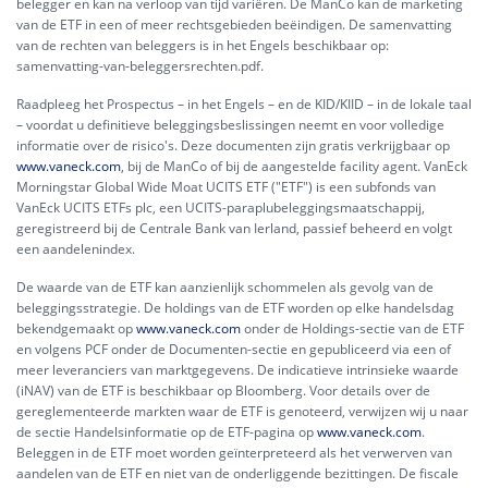
belegger en kan na verloop van tijd variëren. De ManCo kan de marketing
van de ETF in een of meer rechtsgebieden beëindigen. De samenvatting
van de rechten van beleggers is in het Engels beschikbaar op:
samenvatting-van-beleggersrechten.pdf.
Raadpleeg het Prospectus – in het Engels – en de KID/KIID – in de lokale taal
– voordat u definitieve beleggingsbeslissingen neemt en voor volledige
informatie over de risico's. Deze documenten zijn gratis verkrijgbaar op
www.vaneck.com
, bij de ManCo of bij de aangestelde facility agent. VanEck
Morningstar Global Wide Moat UCITS ETF ("ETF") is een subfonds van
VanEck UCITS ETFs plc, een UCITS-paraplubeleggingsmaatschappij,
geregistreerd bij de Centrale Bank van Ierland, passief beheerd en volgt
een aandelenindex.
De waarde van de ETF kan aanzienlijk schommelen als gevolg van de
beleggingsstrategie. De holdings van de ETF worden op elke handelsdag
bekendgemaakt op
www.vaneck.com
onder de Holdings-sectie van de ETF
en volgens PCF onder de Documenten-sectie en gepubliceerd via een of
meer leveranciers van marktgegevens. De indicatieve intrinsieke waarde
(iNAV) van de ETF is beschikbaar op Bloomberg. Voor details over de
gereglementeerde markten waar de ETF is genoteerd, verwijzen wij u naar
de sectie Handelsinformatie op de ETF-pagina op
www.vaneck.com
.
Beleggen in de ETF moet worden geïnterpreteerd als het verwerven van
aandelen van de ETF en niet van de onderliggende bezittingen. De fiscale