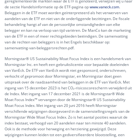
gereglementeerde markten waar de ETF is genoteerd, verwijzen wij u naar
de sectie Handelsinformatie op de ETF-pagina op
www.vaneck.com
.
Beleggen in de ETF moet worden geïnterpreteerd als het verwerven van
aandelen van de ETF en niet van de onderliggende bezittingen. De fiscale
behandeling hangt af van de persoonlijke omstandigheden van elke
belegger en kan na verloop van tijd variëren. De ManCo kan de marketing
van de ETF in een of meer rechtsgebieden beëindigen. De samenvatting
van de rechten van beleggers is in het Engels beschikbaar op:
samenvatting-van-beleggersrechten.pdf.
Morningstar® US Sustainability Moat Focus Index is een handelsmerk van
Morningstar Inc. en heeft een gebruikslicentie voor bepaalde doeleinden
van VanEck. De ETF van VanEck wordt niet gesponsord, onderschreven,
verkocht of gepromoot door Morningstar, en Morningstar doet geen
uitspraak over de raadzaamheid van beleggen in de ETF van VanEck. Met
ingang van 15 december 2023 is het CO₂-risicoscorescherm verwijderd uit
de Index. Met ingang van 17 december 2021 is de Morningstar® Wide
Moat Focus Index™ vervangen door de Morningstar® US Sustainability
Moat Focus Index. Met ingang van 20 juni 2016 heeft Morningstar
verschillende wijzigingen doorgevoerd in de samenstellingsregels van de
Morningstar Wide Moat Focus Index. Zo is het aantal posities waaruit de
index bestaat, verhoogd van 20 aandelen naar ten minste 40 aandelen.
Ook is de methode voor herweging en herziening gewijzigd. Deze
wijzigingen kunnen leiden tot een gediversifieerdere blootstelling, een