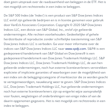
doet geen uitspraak over de raadzaamheid van beleggen in de ETF. Het is
niet mogelijk om rechtstreeks in een index te beleggen.
De S&P 500 Index (de 'Index') is een product van S&P Dow Jones Indices
LLC en/of zijn gelieerde bedrijven en is in licentie genomen voor gebruik
door VanEck Associates Corporation. Copyright © 2020 S&P Dow Jones
Indices LLC, een divisie van S&P Global, Inc., en/of zijn gelieerde
ondernemingen. Alle rechten voorbehouden. Gedeeltelijke of gehele
herdistributie of reproductie zonder schriftelijke toestemming van S&P
Dow Jones Indices LLC is verboden. Ga voor meer informatie over de
indices van S&P Dow Jones Indices LLC naar
www.spdji.com
. S&P® is een
gedeponeerd handelsmerk van S&P Global en Dow Jones® is een
gedeponeerd handelsmerk van Dow Jones Trademark Holdings LLC. S&P
Dow Jones Indices LLC, Dow Jones Trademark Holdings LLC, de aan hen
gelieerde ondernemingen, noch hun externe licentieverleners verstrekken
expliciete of impliciete garanties of waarborgen over de mogelijkheid van
een index om de beleggingscategorie of marktsector die ze worden geacht
te vertegenwoordigen, nauwkeurig weer te geven. S&P Dow Jones Indices
LLC, Dow Jones Trademark Holdings LLC, hun gelieerde ondernemingen
noch hun externe licentieverleners zijn op enigerlei wijze aansprakelijk
voor fouten, weglatingen of onderbrekingen van enige index of van de
daarin opgenomen gegevens. Het is niet mogelijk om rechtstreeks in een
index te beleggen.