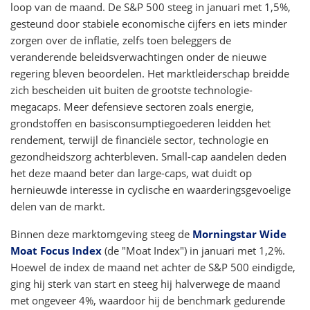
loop van de maand. De S&P 500 steeg in januari met 1,5%,
gesteund door stabiele economische cijfers en iets minder
zorgen over de inflatie, zelfs toen beleggers de
veranderende beleidsverwachtingen onder de nieuwe
regering bleven beoordelen. Het marktleiderschap breidde
zich bescheiden uit buiten de grootste technologie-
megacaps. Meer defensieve sectoren zoals energie,
grondstoffen en basisconsumptiegoederen leidden het
rendement, terwijl de financiële sector, technologie en
gezondheidszorg achterbleven. Small-cap aandelen deden
het deze maand beter dan large-caps, wat duidt op
hernieuwde interesse in cyclische en waarderingsgevoelige
delen van de markt.
Binnen deze marktomgeving steeg de
Morningstar Wide
Moat Focus Index
(de "Moat Index") in januari met 1,2%.
Hoewel de index de maand net achter de S&P 500 eindigde,
ging hij sterk van start en steeg hij halverwege de maand
met ongeveer 4%, waardoor hij de benchmark gedurende