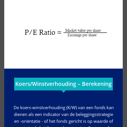
Koers/Winstverhouding – Berekening
De koers-winstverhouding (K/W) van een fonds kan
dienen als een indicator van de beleggingsstrategie
en -oriëntatie - of het fonds gericht is op waarde of