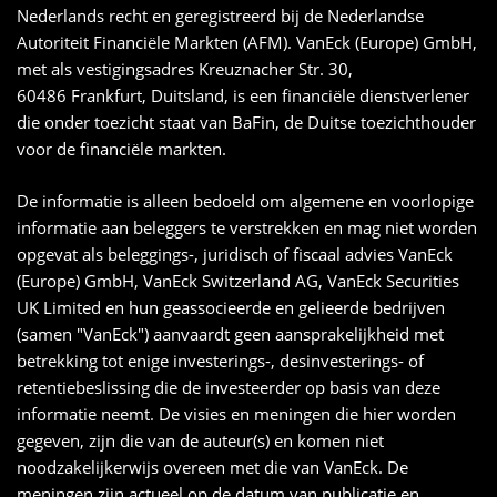
Nederlands recht en geregistreerd bij de Nederlandse
Autoriteit Financiële Markten (AFM). VanEck (Europe) GmbH,
met als vestigingsadres Kreuznacher Str. 30,
60486 Frankfurt, Duitsland, is een financiële dienstverlener
die onder toezicht staat van BaFin, de Duitse toezichthouder
voor de financiële markten.
De informatie is alleen bedoeld om algemene en voorlopige
informatie aan beleggers te verstrekken en mag niet worden
opgevat als beleggings-, juridisch of fiscaal advies VanEck
(Europe) GmbH, VanEck Switzerland AG, VanEck Securities
UK Limited en hun geassocieerde en gelieerde bedrijven
(samen "VanEck") aanvaardt geen aansprakelijkheid met
betrekking tot enige investerings-, desinvesterings- of
retentiebeslissing die de investeerder op basis van deze
informatie neemt. De visies en meningen die hier worden
gegeven, zijn die van de auteur(s) en komen niet
noodzakelijkerwijs overeen met die van VanEck. De
meningen zijn actueel op de datum van publicatie en