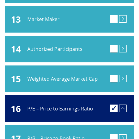
13
Market Maker
14
Authorized Participants
15
Weighted Average Market Cap
16
P/E – Price to Earnings Ratio
17
P/B – Price to Book Ratio